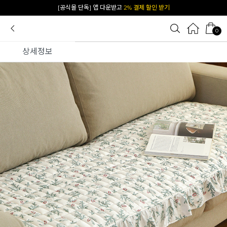
카카오 플친 추가하면
1천원 즉시 할인 쿠폰
0
상세정보