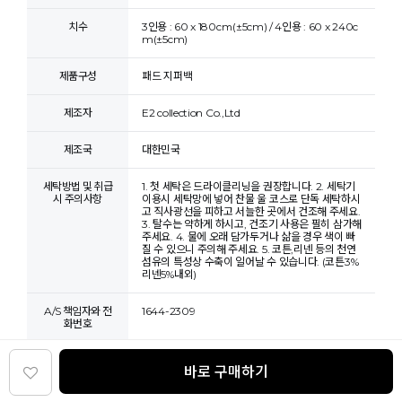
치수
3인용 : 60 x 180cm(±5cm) / 4인용 : 60 x 240c
m(±5cm)
제품구성
패드 지퍼백
제조자
E2 collection Co.,Ltd
제조국
대한민국
세탁방법 및 취급
1. 첫 세탁은 드라이클리닝을 권장합니다. 2. 세탁기
시 주의사항
이용시 세탁망에 넣어 찬물 울 코스로 단독 세탁하시
고 직사광선을 피하고 서늘한 곳에서 건조해 주세요.
3. 탈수는 약하게 하시고, 건조기 사용은 필히 삼가해
주세요. 4. 물에 오래 담가두거나 삶을 경우 색이 빠
질 수 있으니 주의해 주세요. 5. 코튼,리넨 등의 천연
섬유의 특성상 수축이 일어날 수 있습니다. (코튼3%
리넨5%내외)
A/S 책임자와 전
1644-2309
화번호
교환/반품/환불/취소
바로 구매하기