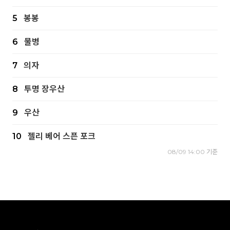
5
봉봉
6
물병
7
의자
8
투명 장우산
9
우산
10
젤리 베어 스픈 포크
08/09 14:00 기준