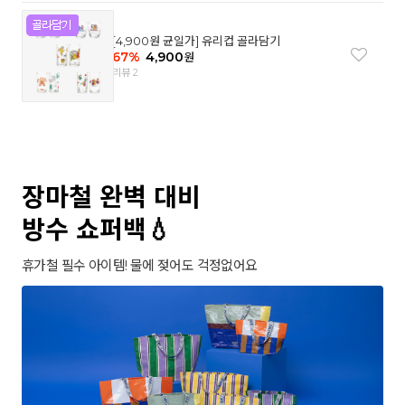
[4,900원 균일가] 유리컵 골라담기
67
%
4,900
원
리뷰 2
장마철 완벽 대비
방수 쇼퍼백💧
휴가철 필수 아이템! 물에 젖어도 걱정없어요