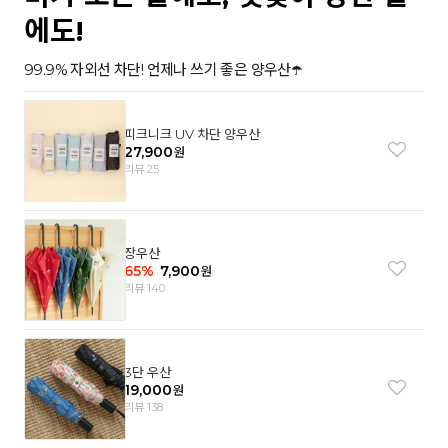
에도!
99.9% 자외선 차단! 언제나 쓰기 좋은 양우산☂️
피크니크 UV 차단 양우산
27,900
원
리뷰 25
장우산
65
%
7,900
원
리뷰 140
3단 우산
19,000
원
리뷰 138