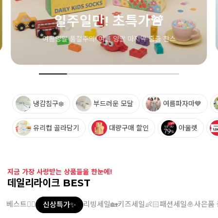
냉감침구❄️
부드러운 모달
여름파자마💙
유리컵 골라담기
대량구매 할인
아울렛
지금 가장 사랑받는 상품들을 한눈에!
데일리라이크 BEST
베스트👍🏻
리빙세일🏡
키즈세일👶🏻
패션세일🧆
사은품 
신상특가✨