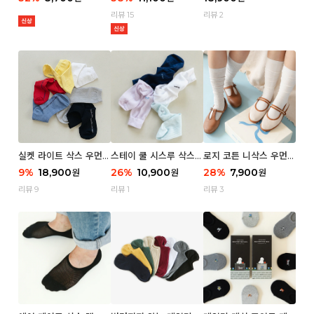
리뷰 15
리뷰 2
실켓 라이트 삭스 우먼 3
스테이 쿨 시스루 삭스
로지 코튼 니삭스 우먼 1
P
우먼 2P
P
9
%
18,900
26
%
10,900
28
%
7,900
원
원
원
리뷰 9
리뷰 1
리뷰 3