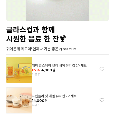
글라스컵과 함께
시원한 음료 한 잔🍹
귀여운게 최고야! 언제나 기분 좋은 glass cup
해피 벌스데이 젤리 베어 유리컵 2P 세트
67
%
4,900
원
리뷰 21
프렌들리 캣 내열 유리컵 2P 세트
14,000
원
리뷰 3