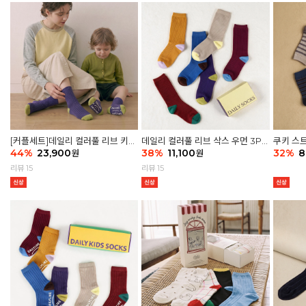
[커플세트]데일리 컬러풀 리브 키즈
데일리 컬러풀 리브 삭스 우먼 3P
쿠키 스트
6P & 우먼3P 삭스세트
44
%
23,900
세트
38
%
11,100
32
%
8
원
원
리뷰 15
리뷰 15