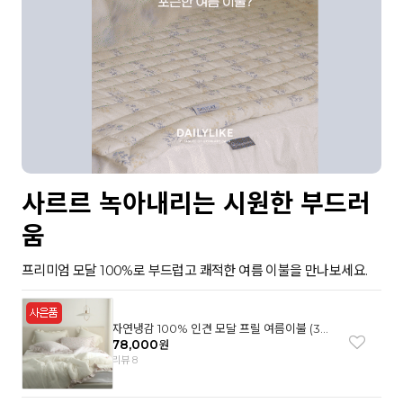
사르르 녹아내리는 시원한 부드러
움
프리미엄 모달 100%로 부드럽고 쾌적한 여름 이불을 만나보세요.
자연냉감 100% 인견 모달 프릴 여름이불 (3컬
러)
78,000
원
리뷰 8