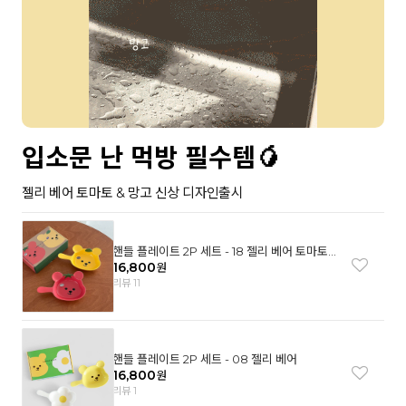
입소문 난 먹방 필수템🥭
젤리 베어 토마토 & 망고 신상 디자인출시
핸들 플레이트 2P 세트 - 18 젤리 베어 토마토
& 망고
16,800
원
리뷰 11
핸들 플레이트 2P 세트 - 08 젤리 베어
16,800
원
리뷰 1