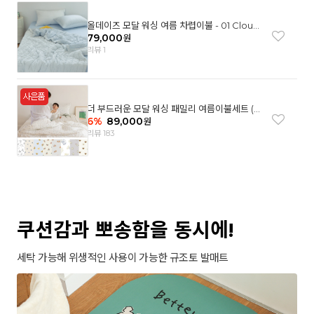
올데이즈 모달 워싱 여름 차렵이불 - 01 Cloud
garden(SS)
79,000
원
리뷰 1
더 부드러운 모달 워싱 패밀리 여름이불세트 (8
컬러)
6
%
89,000
원
리뷰 183
쿠션감과 뽀송함을 동시에!
세탁 가능해 위생적인 사용이 가능한 규조토 발매트