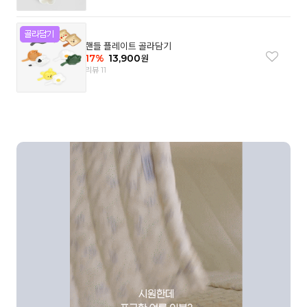
핸들 플레이트 골라담기
17
%
13,900
원
리뷰 11