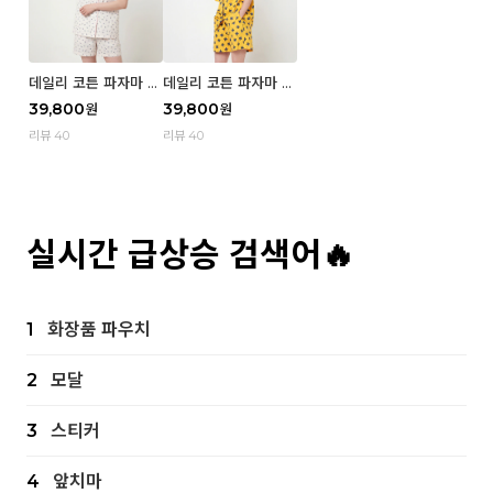
데일리 코튼 파자마 반
데일리 코튼 파자마 반
팔 세트 (우먼) - 02
팔 세트 (우먼) - 01 Mi
39,800
39,800
원
원
Blue cherry
z
리뷰 40
리뷰 40
실시간 급상승 검색어🔥
1
화장품 파우치
2
모달
3
스티커
4
앞치마