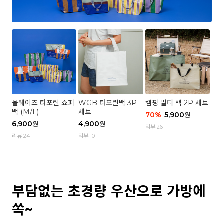
올웨이즈 타포린 쇼퍼
WGB 타포린백 3P
캠핑 멀티 백 2P 세트
백 (M/L)
세트
70
%
5,900
원
6,900
4,900
원
원
리뷰 26
리뷰 24
리뷰 10
부담없는 초경량 우산으로 가방에
쏙~