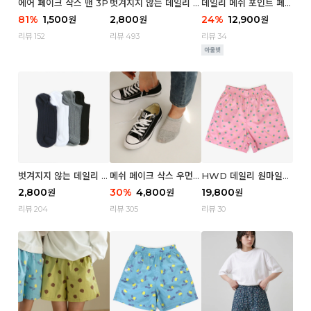
에어 페이크 삭스 맨 3P
벗겨지지 않는 데일리 페
데일리 메쉬 포인트 페이
이크 삭스 (우먼)
크 삭스 우먼 4P
81
%
1,500
2,800
24
%
12,900
원
원
원
리뷰 152
리뷰 493
리뷰 34
벗겨지지 않는 데일리 페
메쉬 페이크 삭스 우먼 3
HWD 데일리 원마일
이크 삭스 (맨)
P
쇼츠 - 04 Aroma (우
2,800
30
%
4,800
19,800
원
원
원
먼)
리뷰 204
리뷰 305
리뷰 30