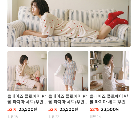
올데이즈 플로에어 반
올데이즈 플로에어 반
올데이즈 플로에어 반
팔 파자마 세트(우먼)
팔 파자마 세트(우먼)
팔 파자마 세트(우먼)
- 04 하트 컨페티
- 03 브리즈 스트라이
- 01 포슬 가든
52
%
23,500
52
%
23,500
52
%
23,500
원
원
원
프
리뷰 18
리뷰 22
리뷰 24