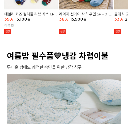
데일리 키즈 컬러풀 리브 삭스 6P -
레이지 선데이 삭스 우먼 5P - 01 G
클래식 오
03 세트
39
%
15,100
athering
38
%
15,900
세트
33
%
2
원
원
리뷰 15
여름밤 필수품💙냉감 차렵이불
무더운 밤에도 쾌적한 숙면을 위한 냉감 침구