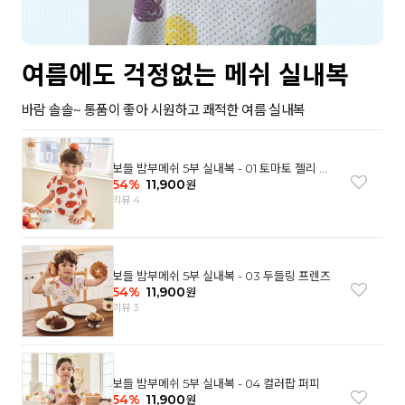
여름에도 걱정없는 메쉬 실내복
바람 솔솔~ 통품이 좋아 시원하고 쾌적한 여름 실내복
보들 밤부메쉬 5부 실내복 - 01 토마토 젤리 베
어
54
%
11,900
원
리뷰 4
보들 밤부메쉬 5부 실내복 - 03 두들링 프렌즈
54
%
11,900
원
리뷰 3
보들 밤부메쉬 5부 실내복 - 04 컬러팝 퍼피
54
%
11,900
원