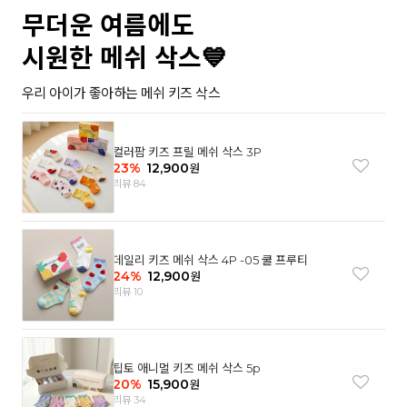
무더운 여름에도
시원한 메쉬 삭스💙
우리 아이가 좋아하는 메쉬 키즈 삭스
컬러팜 키즈 프릴 메쉬 삭스 3P
23
%
12,900
원
리뷰 84
데일리 키즈 메쉬 삭스 4P -05 쿨 프루티
24
%
12,900
원
리뷰 10
팁토 애니멀 키즈 메쉬 삭스 5p
20
%
15,900
원
리뷰 34