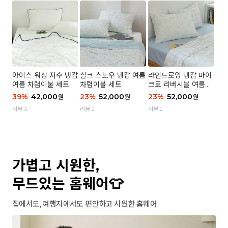
아이스 워싱 자수 냉감
실크 스노우 냉감 여름
라인드로잉 냉감 마이
여름 차렵이불 세트
차렵이불 세트
크로 리버시블 여름이
불 세트
39
%
42,000
23
%
52,000
23
%
52,000
원
원
원
리뷰 3
리뷰 2
리뷰 2
가볍고 시원한,
무드있는 홈웨어👕
집에서도, 여행지에서도 편안하고 시원한 홈웨어