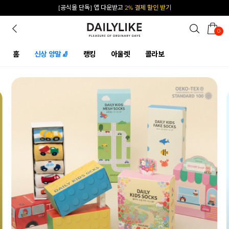
카카오 플친 추가하면
1천원 즉시 할인 쿠폰
0
홈
신상 양말🧦
랭킹
아울렛
콜라보