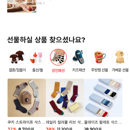
리뷰 3
선물하실 상품 찾으셨나요?
결혼/집들이
출산/돌
키즈패션
주방템 선물
가벼운 선물
성인패션
쿠키 스트라이프 삭스 우
데일리 컬러풀 리브 삭스
올데이즈 팔레트 삭스 우
먼 2P
우먼 3P 세트
먼 5P
32
%
8,700
38
%
11,100
18,900
원
원
원