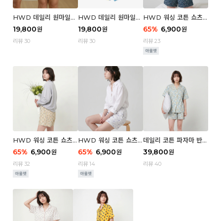
HWD 데일리 원마일
HWD 데일리 원마일
HWD 워싱 코튼 쇼츠
쇼츠 - 03 Poodle (우
쇼츠 - 02 Chouchou
(우먼) - 03 Berry tre
19,800
19,800
65
%
6,900
원
원
원
먼)
(우먼)
e
리뷰 30
리뷰 30
리뷰 23
HWD 워싱 코튼 쇼츠
HWD 워싱 코튼 쇼츠
데일리 코튼 파자마 반팔
(우먼) - 02 Retro flo
(우먼) - 01 Blue whal
세트 (우먼) - 03 Sum
65
%
6,900
65
%
6,900
39,800
원
원
원
wer
e
mer lane
리뷰 32
리뷰 14
리뷰 40