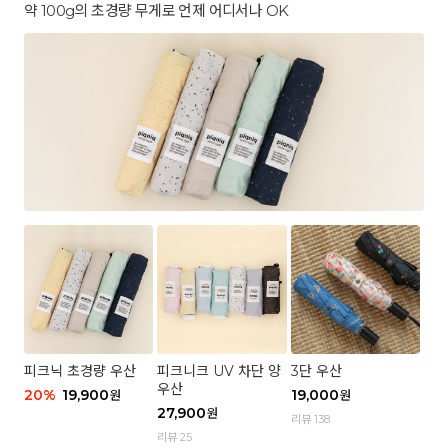
약 100g의 초경량 무게로 언제 어디서나 OK
피크닉 초경량 우산
피크니크 UV 차단 양
3단 우산
우산
20
%
19,900
19,000
원
원
27,900
원
리뷰 138
리뷰 25