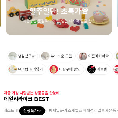
냉감침구❄️
부드러운 모달
여름파자마💙
유리컵 골라담기
대량구매 할인
아울렛
지금 가장 사랑받는 상품들을 한눈에!
데일리라이크 BEST
베스트👍🏻
리빙세일🏡
키즈세일👶🏻
패션세일🧆
사은품 
신상특가✨