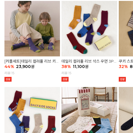
[커플세트]데일리 컬러풀 리브 키즈
데일리 컬러풀 리브 삭스 우먼 3P
쿠키 스트
6P & 우먼3P 삭스세트
44
%
23,900
세트
38
%
11,100
32
%
8
원
원
리뷰 15
리뷰 15