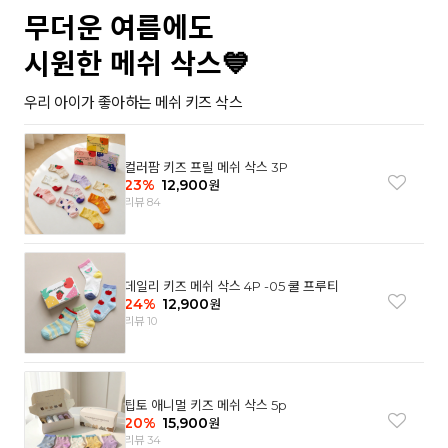
무더운 여름에도
시원한 메쉬 삭스💙
우리 아이가 좋아하는 메쉬 키즈 삭스
컬러팜 키즈 프릴 메쉬 삭스 3P
23
%
12,900
원
리뷰 84
데일리 키즈 메쉬 삭스 4P -05 쿨 프루티
24
%
12,900
원
리뷰 10
팁토 애니멀 키즈 메쉬 삭스 5p
20
%
15,900
원
리뷰 34