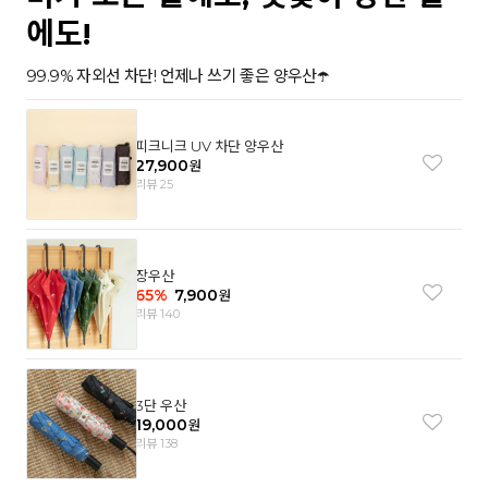
에도!
99.9% 자외선 차단! 언제나 쓰기 좋은 양우산☂️
피크니크 UV 차단 양우산
27,900
원
리뷰 25
장우산
65
%
7,900
원
리뷰 140
3단 우산
19,000
원
리뷰 138