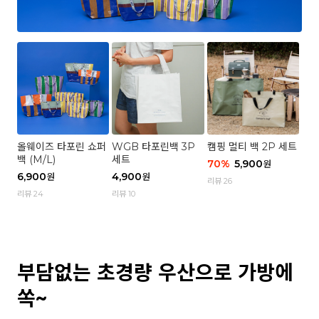
올웨이즈 타포린 쇼퍼
WGB 타포린백 3P
캠핑 멀티 백 2P 세트
백 (M/L)
세트
70
%
5,900
원
6,900
4,900
원
원
리뷰 26
리뷰 24
리뷰 10
부담없는 초경량 우산으로 가방에
쏙~