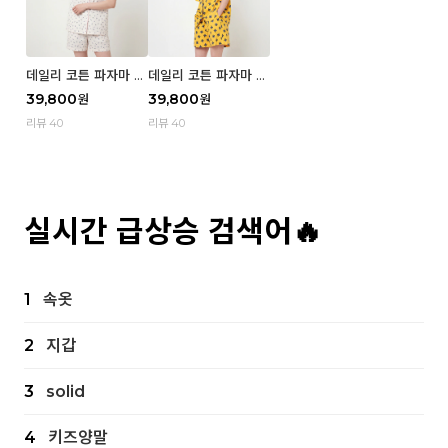
데일리 코튼 파자마 반
데일리 코튼 파자마 반
팔 세트 (우먼) - 02
팔 세트 (우먼) - 01 Mi
39,800
39,800
원
원
Blue cherry
z
리뷰 40
리뷰 40
실시간 급상승 검색어🔥
1
속옷
2
지갑
3
solid
4
키즈양말