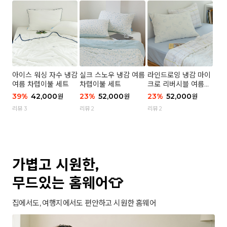
아이스 워싱 자수 냉감
실크 스노우 냉감 여름
라인드로잉 냉감 마이
여름 차렵이불 세트
차렵이불 세트
크로 리버시블 여름이
불 세트
39
%
42,000
23
%
52,000
23
%
52,000
원
원
원
리뷰 3
리뷰 2
리뷰 2
가볍고 시원한,
무드있는 홈웨어👕
집에서도, 여행지에서도 편안하고 시원한 홈웨어