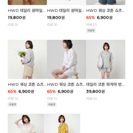
HWD 데일리 원마일
HWD 데일리 원마일
HWD 워싱 코튼 쇼츠
쇼츠 - 03 Poodle (우
쇼츠 - 02 Chouchou
(우먼) - 03 Berry tre
19,800
19,800
65
%
6,900
원
원
원
먼)
(우먼)
e
리뷰 30
리뷰 30
리뷰 23
HWD 워싱 코튼 쇼츠
HWD 워싱 코튼 쇼츠
데일리 코튼 파자마 반팔
(우먼) - 02 Retro flo
(우먼) - 01 Blue whal
세트 (우먼) - 03 Sum
65
%
6,900
65
%
6,900
39,800
원
원
원
wer
e
mer lane
리뷰 32
리뷰 14
리뷰 40