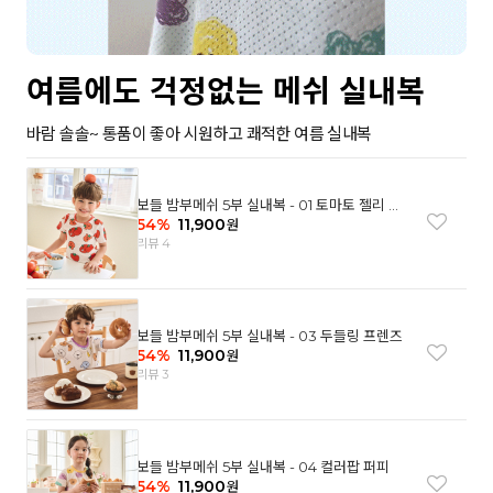
여름에도 걱정없는 메쉬 실내복
바람 솔솔~ 통품이 좋아 시원하고 쾌적한 여름 실내복
보들 밤부메쉬 5부 실내복 - 01 토마토 젤리 베
어
54
%
11,900
원
리뷰 4
보들 밤부메쉬 5부 실내복 - 03 두들링 프렌즈
54
%
11,900
원
리뷰 3
보들 밤부메쉬 5부 실내복 - 04 컬러팝 퍼피
54
%
11,900
원