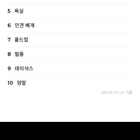
5
욕실
6
인견 베개
7
콜드컵
8
필통
9
데이삭스
10
양말
08/08 23:00 기준