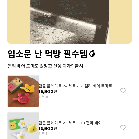
입소문 난 먹방 필수템🥭
젤리 베어 토마토 & 망고 신상 디자인출시
핸들 플레이트 2P 세트 - 18 젤리 베어 토마토
& 망고
16,800
원
리뷰 11
핸들 플레이트 2P 세트 - 08 젤리 베어
16,800
원
리뷰 1