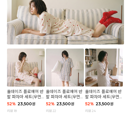
올데이즈 플로에어 반
올데이즈 플로에어 반
올데이즈 플로에어 반
팔 파자마 세트(우먼)
팔 파자마 세트(우먼)
팔 파자마 세트(우먼)
- 04 하트 컨페티
- 03 브리즈 스트라이
- 01 포슬 가든
52
%
23,500
52
%
23,500
52
%
23,500
원
원
원
프
리뷰 18
리뷰 22
리뷰 24