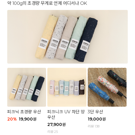
약 100g의 초경량 무게로 언제 어디서나 OK
피크닉 초경량 우산
피크니크 UV 차단 양
3단 우산
우산
20
%
19,900
19,000
원
원
27,900
원
리뷰 138
리뷰 25