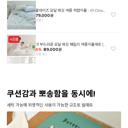
올데이즈 모달 워싱 여름 차렵이불 - 01 Cloud
garden(SS)
79,000
원
리뷰 1
더 부드러운 모달 워싱 패밀리 여름이불세트 (8
컬러)
6
%
89,000
원
리뷰 183
쿠션감과 뽀송함을 동시에!
세탁 가능해 위생적인 사용이 가능한 규조토 발매트