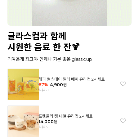
글라스컵과 함께
시원한 음료 한 잔🍹
귀여운게 최고야! 언제나 기분 좋은 glass cup
해피 벌스데이 젤리 베어 유리컵 2P 세트
67
%
4,900
원
리뷰 21
프렌들리 캣 내열 유리컵 2P 세트
14,000
원
리뷰 3