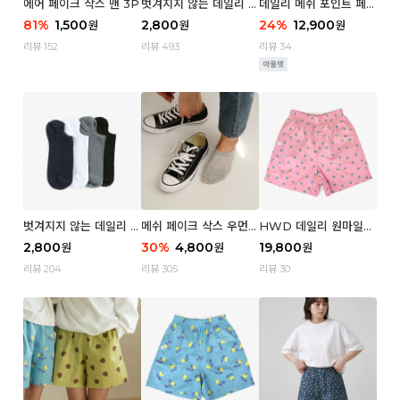
에어 페이크 삭스 맨 3P
벗겨지지 않는 데일리 페
데일리 메쉬 포인트 페이
이크 삭스 (우먼)
크 삭스 우먼 4P
81
%
1,500
2,800
24
%
12,900
원
원
원
리뷰 152
리뷰 493
리뷰 34
벗겨지지 않는 데일리 페
메쉬 페이크 삭스 우먼 3
HWD 데일리 원마일
이크 삭스 (맨)
P
쇼츠 - 04 Aroma (우
2,800
30
%
4,800
19,800
원
원
원
먼)
리뷰 204
리뷰 305
리뷰 30