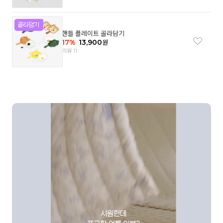
핸들 플레이트 골라담기
17
%
13,900
원
리뷰 11