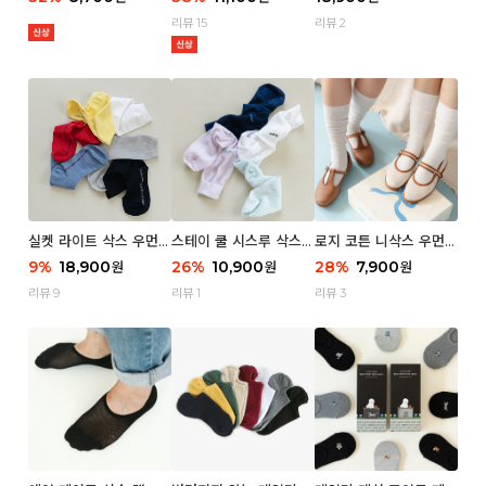
리뷰 15
리뷰 2
실켓 라이트 삭스 우먼 3
스테이 쿨 시스루 삭스
로지 코튼 니삭스 우먼 1
P
우먼 2P
P
9
%
18,900
26
%
10,900
28
%
7,900
원
원
원
리뷰 9
리뷰 1
리뷰 3