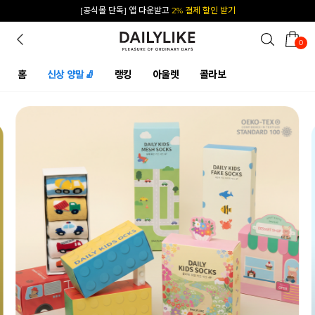
카카오 플친 추가하면
1천원 즉시 할인 쿠폰
0
홈
신상 양말🧦
랭킹
아울렛
콜라보