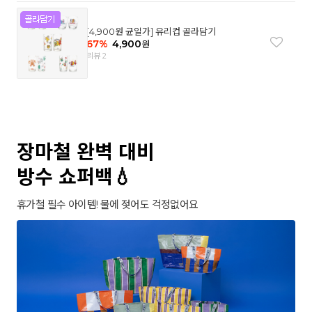
[4,900원 균일가] 유리컵 골라담기
67
%
4,900
원
리뷰 2
장마철 완벽 대비
방수 쇼퍼백💧
휴가철 필수 아이템! 물에 젖어도 걱정없어요