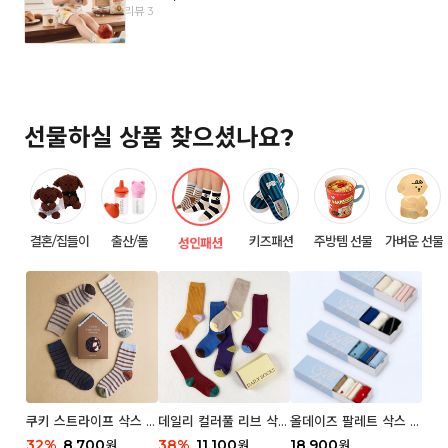
리뷰 3
선물하실 상품 찾으셨나요?
결혼/집들이
출산/돌
키즈패션
주방템 선물
가벼운 선물
성인패션
쿠키 스트라이프 삭스 우
데일리 컬러풀 리브 삭스
올데이즈 팔레트 삭스 우
먼 2P
우먼 3P 세트
먼 5P
32
%
8,700
38
%
11,100
18,900
원
원
원