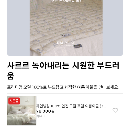
사르르 녹아내리는 시원한 부드러
움
프리미엄 모달 100%로 부드럽고 쾌적한 여름 이불을 만나보세요.
자연냉감 100% 인견 모달 프릴 여름이불 (3컬
러)
78,000
원
리뷰 8