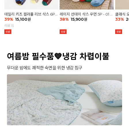
데일리 키즈 컬러풀 리브 삭스 6P -
레이지 선데이 삭스 우먼 5P - 01 G
클래식 오
03 세트
39
%
15,100
athering
38
%
15,900
세트
33
%
2
원
원
리뷰 15
여름밤 필수품💙냉감 차렵이불
무더운 밤에도 쾌적한 숙면을 위한 냉감 침구