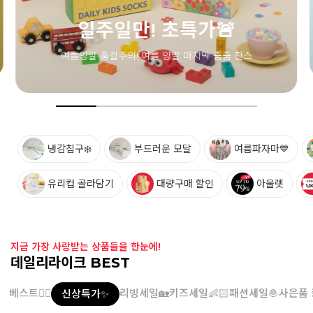
냉감침구❄️
부드러운 모달
여름파자마💙
유리컵 골라담기
대량구매 할인
아울렛
지금 가장 사랑받는 상품들을 한눈에!
데일리라이크 BEST
베스트👍🏻
리빙세일🏡
키즈세일👶🏻
패션세일🧆
사은품 
신상특가✨