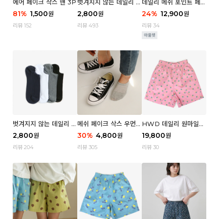
에어 페이크 삭스 맨 3P
벗겨지지 않는 데일리 페
데일리 메쉬 포인트 페이
이크 삭스 (우먼)
크 삭스 우먼 4P
81
%
1,500
2,800
24
%
12,900
원
원
원
리뷰 152
리뷰 493
리뷰 34
벗겨지지 않는 데일리 페
메쉬 페이크 삭스 우먼 3
HWD 데일리 원마일
이크 삭스 (맨)
P
쇼츠 - 04 Aroma (우
2,800
30
%
4,800
19,800
원
원
원
먼)
리뷰 204
리뷰 305
리뷰 30