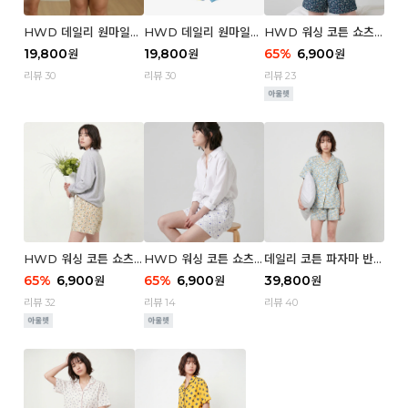
HWD 데일리 원마일
HWD 데일리 원마일
HWD 워싱 코튼 쇼츠
쇼츠 - 03 Poodle (우
쇼츠 - 02 Chouchou
(우먼) - 03 Berry tre
19,800
19,800
65
%
6,900
원
원
원
먼)
(우먼)
e
리뷰 30
리뷰 30
리뷰 23
HWD 워싱 코튼 쇼츠
HWD 워싱 코튼 쇼츠
데일리 코튼 파자마 반팔
(우먼) - 02 Retro flo
(우먼) - 01 Blue whal
세트 (우먼) - 03 Sum
65
%
6,900
65
%
6,900
39,800
원
원
원
wer
e
mer lane
리뷰 32
리뷰 14
리뷰 40