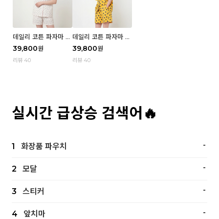
데일리 코튼 파자마 반
데일리 코튼 파자마 반
팔 세트 (우먼) - 02
팔 세트 (우먼) - 01 Mi
39,800
39,800
원
원
Blue cherry
z
리뷰 40
리뷰 40
실시간 급상승 검색어🔥
-
1
화장품 파우치
-
2
모달
-
3
스티커
-
4
앞치마