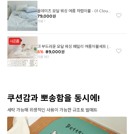
올데이즈 모달 워싱 여름 차렵이불 - 01 Cloud
garden(SS)
79,000
원
리뷰 1
더 부드러운 모달 워싱 패밀리 여름이불세트 (8
컬러)
6
%
89,000
원
리뷰 183
쿠션감과 뽀송함을 동시에!
세탁 가능해 위생적인 사용이 가능한 규조토 발매트