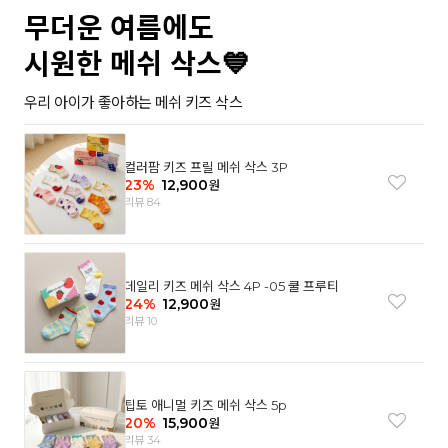
무더운 여름에도
시원한 메쉬 삭스💙
우리 아이가 좋아하는 메쉬 키즈 삭스
컬러팜 키즈 프릴 메쉬 삭스 3P
23
%
12,900
원
리뷰 84
데일리 키즈 메쉬 삭스 4P -05 쿨 프루티
24
%
12,900
원
리뷰 10
팁토 애니멀 키즈 메쉬 삭스 5p
20
%
15,900
원
리뷰 34