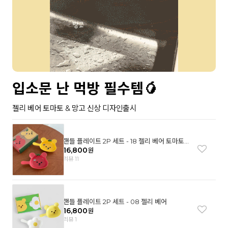
입소문 난 먹방 필수템🥭
젤리 베어 토마토 & 망고 신상 디자인출시
핸들 플레이트 2P 세트 - 18 젤리 베어 토마토
& 망고
16,800
원
리뷰 11
핸들 플레이트 2P 세트 - 08 젤리 베어
16,800
원
리뷰 1