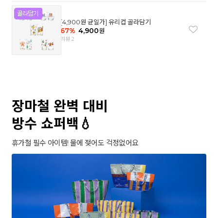
[4,900원 균일가] 유리컵 골라담기
67
%
4,900
원
리뷰 2
장마철 완벽 대비
방수 쇼퍼백💧
휴가철 필수 아이템! 물에 젖어도 걱정없어요