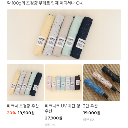
약 100g의 초경량 무게로 언제 어디서나 OK
피크닉 초경량 우산
피크니크 UV 차단 양
3단 우산
우산
20
%
19,900
19,000
원
원
27,900
원
리뷰 138
리뷰 25