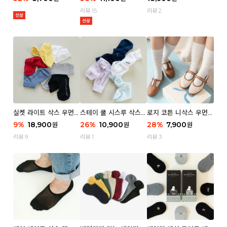
리뷰 15
리뷰 2
실켓 라이트 삭스 우먼 3
스테이 쿨 시스루 삭스
로지 코튼 니삭스 우먼 1
P
우먼 2P
P
9
%
18,900
26
%
10,900
28
%
7,900
원
원
원
리뷰 9
리뷰 1
리뷰 3