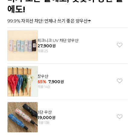
에도!
99.9% 자외선 차단! 언제나 쓰기 좋은 양우산☂️
피크니크 UV 차단 양우산
27,900
원
리뷰 25
장우산
65
%
7,900
원
리뷰 140
3단 우산
19,000
원
리뷰 138