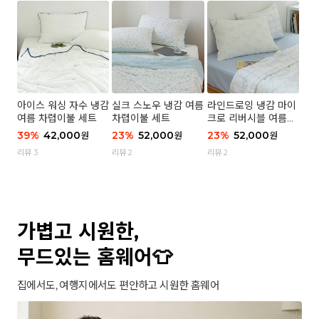
아이스 워싱 자수 냉감
실크 스노우 냉감 여름
라인드로잉 냉감 마이
여름 차렵이불 세트
차렵이불 세트
크로 리버시블 여름이
불 세트
39
%
42,000
23
%
52,000
23
%
52,000
원
원
원
리뷰 3
리뷰 2
리뷰 2
가볍고 시원한,
무드있는 홈웨어👕
집에서도, 여행지에서도 편안하고 시원한 홈웨어