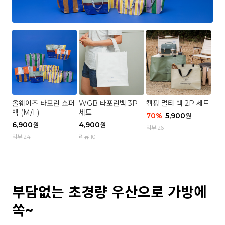
올웨이즈 타포린 쇼퍼
WGB 타포린백 3P
캠핑 멀티 백 2P 세트
백 (M/L)
세트
70
%
5,900
원
6,900
4,900
원
원
리뷰 26
리뷰 24
리뷰 10
부담없는 초경량 우산으로 가방에
쏙~