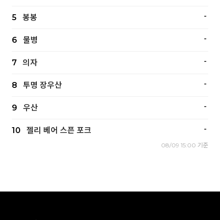
-
5
봉봉
-
6
물병
-
7
의자
-
8
투명 장우산
-
9
우산
-
10
젤리 베어 스픈 포크
08/09 15:00 기준