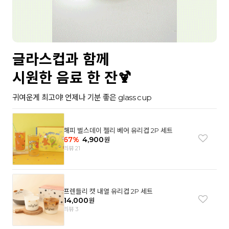
글라스컵과 함께
시원한 음료 한 잔🍹
귀여운게 최고야! 언제나 기분 좋은 glass cup
해피 벌스데이 젤리 베어 유리컵 2P 세트
67
%
4,900
원
리뷰 21
프렌들리 캣 내열 유리컵 2P 세트
14,000
원
리뷰 3