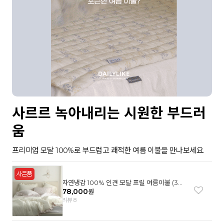
사르르 녹아내리는 시원한 부드러
움
프리미엄 모달 100%로 부드럽고 쾌적한 여름 이불을 만나보세요.
자연냉감 100% 인견 모달 프릴 여름이불 (3컬
러)
78,000
원
리뷰 8