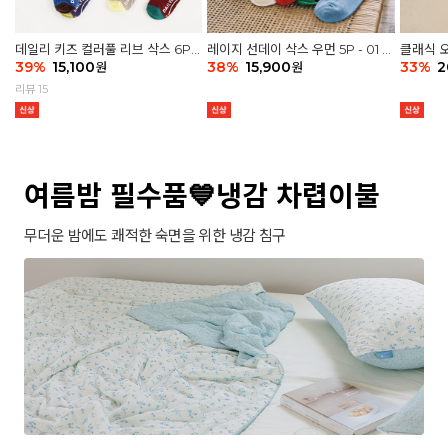
데일리 키즈 컬러풀 리브 삭스 6P -
레이지 선데이 삭스 우먼 5P - 01 G
클래식 오
03 세트
39
%
15,100
athering
38
%
15,900
세트
33
%
2
원
원
리뷰 15
여름밤 필수품💙냉감 차렵이불
무더운 밤에도 쾌적한 숙면을 위한 냉감 침구