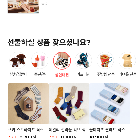
리뷰 3
선물하실 상품 찾으셨나요?
결혼/집들이
출산/돌
키즈패션
주방템 선물
가벼운 선물
성인패션
쿠키 스트라이프 삭스 우
데일리 컬러풀 리브 삭스
올데이즈 팔레트 삭스 우
먼 2P
우먼 3P 세트
먼 5P
32
%
8,700
38
%
11,100
18,900
원
원
원