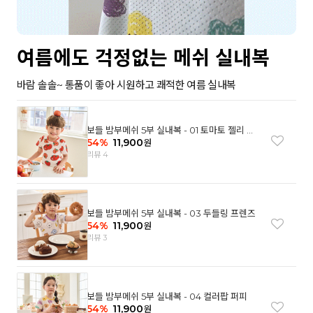
여름에도 걱정없는 메쉬 실내복
바람 솔솔~ 통품이 좋아 시원하고 쾌적한 여름 실내복
보들 밤부메쉬 5부 실내복 - 01 토마토 젤리 베
어
54
%
11,900
원
리뷰 4
보들 밤부메쉬 5부 실내복 - 03 두들링 프렌즈
54
%
11,900
원
리뷰 3
보들 밤부메쉬 5부 실내복 - 04 컬러팝 퍼피
54
%
11,900
원