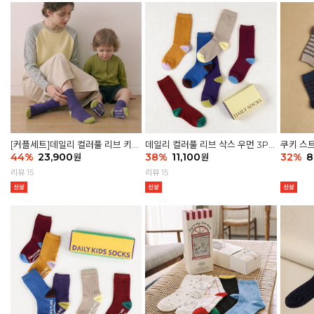
[커플세트]데일리 컬러풀 리브 키즈
데일리 컬러풀 리브 삭스 우먼 3P
쿠키 스트
6P & 우먼3P 삭스세트
44
%
23,900
세트
38
%
11,100
32
%
8
원
원
리뷰 15
리뷰 15