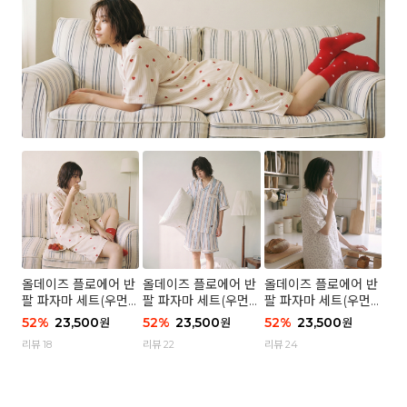
올데이즈 플로에어 반
올데이즈 플로에어 반
올데이즈 플로에어 반
팔 파자마 세트(우먼)
팔 파자마 세트(우먼)
팔 파자마 세트(우먼)
- 04 하트 컨페티
- 03 브리즈 스트라이
- 01 포슬 가든
52
%
23,500
52
%
23,500
52
%
23,500
원
원
원
프
리뷰 18
리뷰 22
리뷰 24