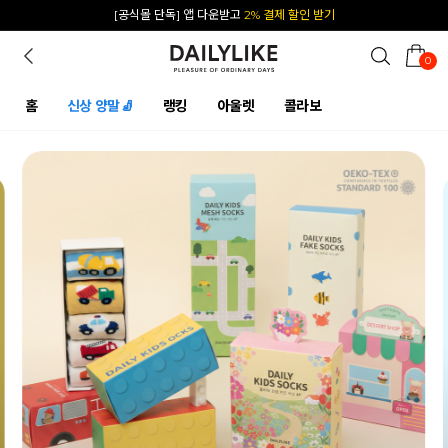
카카오 플친 추가하면
1천원 즉시 할인 쿠폰
0
홈
신상 양말🧦
랭킹
아울렛
콜라보