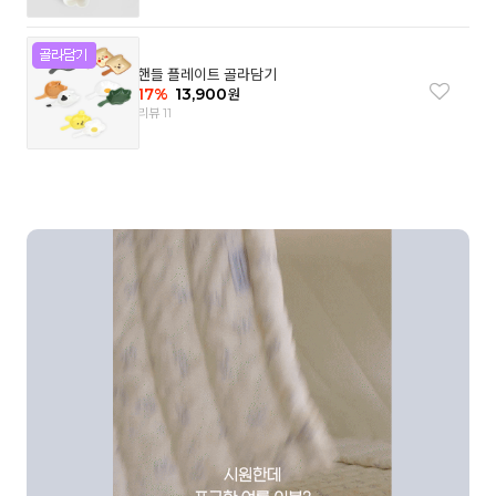
핸들 플레이트 골라담기
17
%
13,900
원
리뷰 11