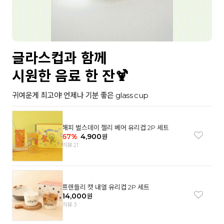
글라스컵과 함께
시원한 음료 한 잔🍹
귀여운게 최고야! 언제나 기분 좋은 glass cup
해피 벌스데이 젤리 베어 유리컵 2P 세트
67
%
4,900
원
리뷰 21
프렌들리 캣 내열 유리컵 2P 세트
14,000
원
리뷰 3