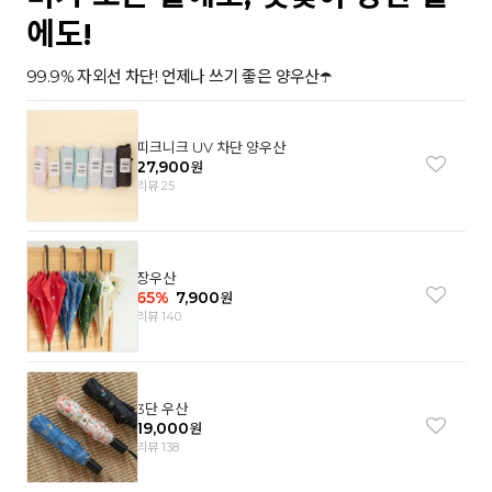
에도!
99.9% 자외선 차단! 언제나 쓰기 좋은 양우산☂️
피크니크 UV 차단 양우산
27,900
원
리뷰 25
장우산
65
%
7,900
원
리뷰 140
3단 우산
19,000
원
리뷰 138