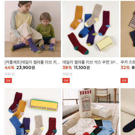
[커플세트]데일리 컬러풀 리브 키즈
데일리 컬러풀 리브 삭스 우먼 3P
쿠키 스트
6P & 우먼3P 삭스세트
44
%
23,900
세트
38
%
11,100
32
%
8
원
원
리뷰 15
리뷰 15