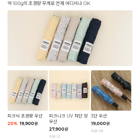
약 100g의 초경량 무게로 언제 어디서나 OK
피크닉 초경량 우산
피크니크 UV 차단 양
3단 우산
우산
20
%
19,900
19,000
원
원
27,900
원
리뷰 138
리뷰 25