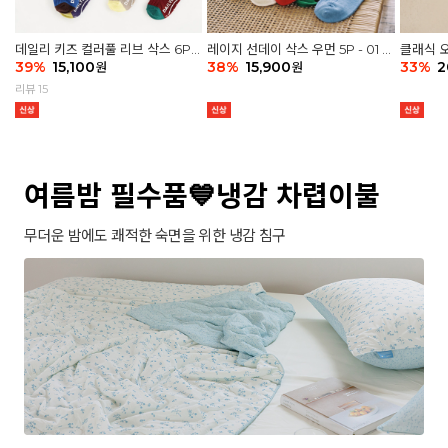
데일리 키즈 컬러풀 리브 삭스 6P -
레이지 선데이 삭스 우먼 5P - 01 G
클래식 오
03 세트
39
%
15,100
athering
38
%
15,900
세트
33
%
2
원
원
리뷰 15
여름밤 필수품💙냉감 차렵이불
무더운 밤에도 쾌적한 숙면을 위한 냉감 침구