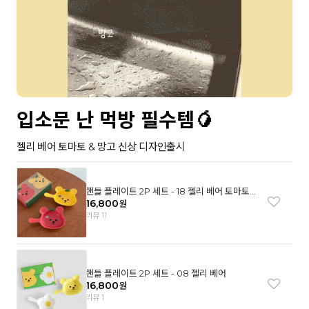
입소문 난 먹방 필수템🥭
젤리 베어 토마토 & 망고 신상 디자인출시
핸들 플레이트 2P 세트 - 18 젤리 베어 토마토
& 망고
16,800
원
리뷰 11
핸들 플레이트 2P 세트 - 08 젤리 베어
16,800
원
리뷰 1