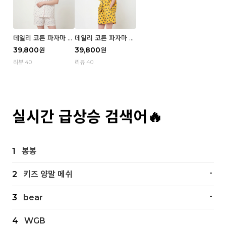
데일리 코튼 파자마 반
데일리 코튼 파자마 반
팔 세트 (우먼) - 02
팔 세트 (우먼) - 01 Mi
39,800
39,800
원
원
Blue cherry
z
리뷰 40
리뷰 40
실시간 급상승 검색어🔥
1
봉봉
-
2
키즈 양말 메쉬
-
3
bear
4
WGB