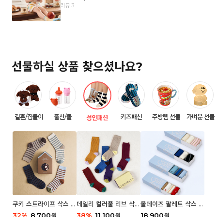
리뷰 3
선물하실 상품 찾으셨나요?
결혼/집들이
출산/돌
키즈패션
주방템 선물
가벼운 선물
성인패션
쿠키 스트라이프 삭스 우
데일리 컬러풀 리브 삭스
올데이즈 팔레트 삭스 우
먼 2P
우먼 3P 세트
먼 5P
32
%
8,700
38
%
11,100
18,900
원
원
원