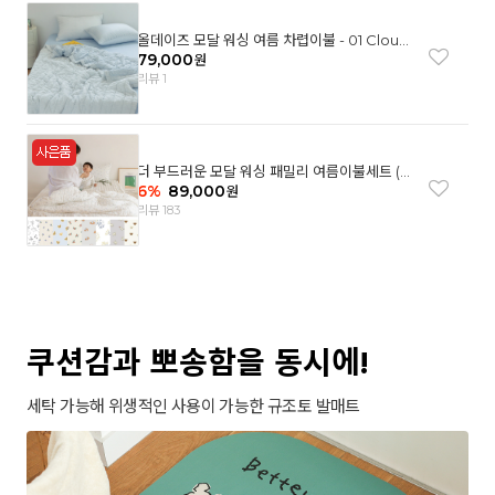
올데이즈 모달 워싱 여름 차렵이불 - 01 Cloud
garden(SS)
79,000
원
리뷰 1
더 부드러운 모달 워싱 패밀리 여름이불세트 (8
컬러)
6
%
89,000
원
리뷰 183
쿠션감과 뽀송함을 동시에!
세탁 가능해 위생적인 사용이 가능한 규조토 발매트