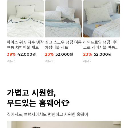
아이스 워싱 자수 냉감
실크 스노우 냉감 여름
라인드로잉 냉감 마이
여름 차렵이불 세트
차렵이불 세트
크로 리버시블 여름이
불 세트
39
%
42,000
23
%
52,000
23
%
52,000
원
원
원
리뷰 3
리뷰 2
리뷰 2
가볍고 시원한,
무드있는 홈웨어👕
집에서도, 여행지에서도 편안하고 시원한 홈웨어