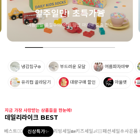
냉감침구❄️
부드러운 모달
여름파자마💙
유리컵 골라담기
대량구매 할인
아울렛
지금 가장 사랑받는 상품들을 한눈에!
데일리라이크 BEST
베스트👍🏻
리빙세일🏡
키즈세일👶🏻
패션세일🧆
사은품 
신상특가✨