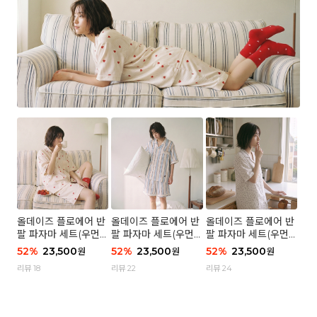
올데이즈 플로에어 반
올데이즈 플로에어 반
올데이즈 플로에어 반
팔 파자마 세트(우먼)
팔 파자마 세트(우먼)
팔 파자마 세트(우먼)
- 04 하트 컨페티
- 03 브리즈 스트라이
- 01 포슬 가든
52
%
23,500
52
%
23,500
52
%
23,500
원
원
원
프
리뷰 18
리뷰 22
리뷰 24