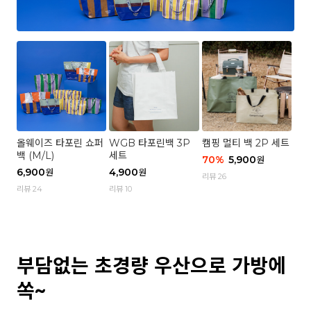
올웨이즈 타포린 쇼퍼
WGB 타포린백 3P
캠핑 멀티 백 2P 세트
백 (M/L)
세트
70
%
5,900
원
6,900
4,900
원
원
리뷰 26
리뷰 24
리뷰 10
부담없는 초경량 우산으로 가방에
쏙~