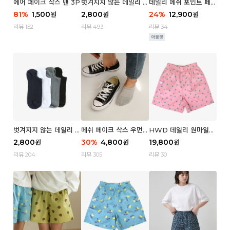
에어 페이크 삭스 맨 3P
벗겨지지 않는 데일리 페
데일리 메쉬 포인트 페이
이크 삭스 (우먼)
크 삭스 우먼 4P
81
%
1,500
2,800
24
%
12,900
원
원
원
리뷰 152
리뷰 493
리뷰 34
벗겨지지 않는 데일리 페
메쉬 페이크 삭스 우먼 3
HWD 데일리 원마일
이크 삭스 (맨)
P
쇼츠 - 04 Aroma (우
2,800
30
%
4,800
19,800
원
원
원
먼)
리뷰 204
리뷰 305
리뷰 30