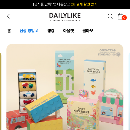
카카오 플친 추가하면
1천원 즉시 할인 쿠폰
0
홈
신상 양말🧦
랭킹
아울렛
콜라보