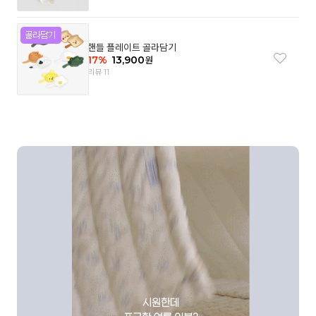
핸들 플레이트 골라담기
17
%
13,900
원
리뷰 11