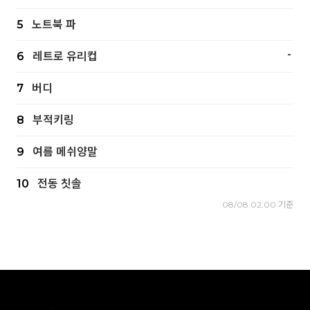
5
노트북 파
-
6
레트로 유리컵
7
버디
8
부적키링
9
여름 메쉬양말
10
전동 칫솔
08/08 02:00 기준