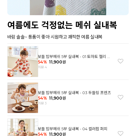
여름에도 걱정없는 메쉬 실내복
바람 솔솔~ 통품이 좋아 시원하고 쾌적한 여름 실내복
보들 밤부메쉬 5부 실내복 - 01 토마토 젤리 베
어
54
%
11,900
원
리뷰 4
보들 밤부메쉬 5부 실내복 - 03 두들링 프렌즈
54
%
11,900
원
리뷰 3
보들 밤부메쉬 5부 실내복 - 04 컬러팝 퍼피
54
%
11,900
원