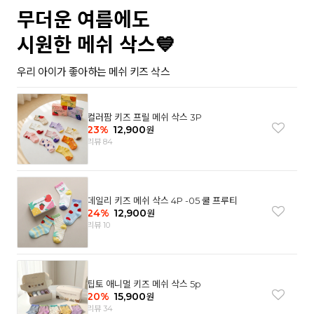
무더운 여름에도
시원한 메쉬 삭스💙
우리 아이가 좋아하는 메쉬 키즈 삭스
컬러팜 키즈 프릴 메쉬 삭스 3P
23
%
12,900
원
리뷰 84
데일리 키즈 메쉬 삭스 4P -05 쿨 프루티
24
%
12,900
원
리뷰 10
팁토 애니멀 키즈 메쉬 삭스 5p
20
%
15,900
원
리뷰 34