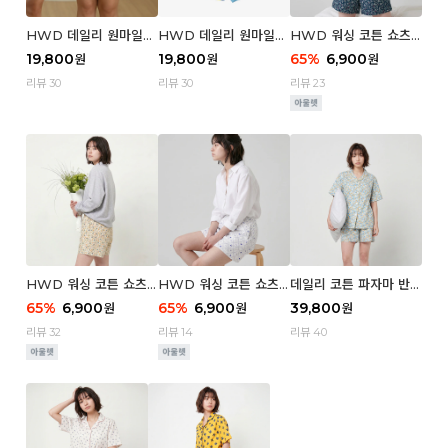
HWD 데일리 원마일
HWD 데일리 원마일
HWD 워싱 코튼 쇼츠
쇼츠 - 03 Poodle (우
쇼츠 - 02 Chouchou
(우먼) - 03 Berry tre
19,800
19,800
65
%
6,900
원
원
원
먼)
(우먼)
e
리뷰 30
리뷰 30
리뷰 23
HWD 워싱 코튼 쇼츠
HWD 워싱 코튼 쇼츠
데일리 코튼 파자마 반팔
(우먼) - 02 Retro flo
(우먼) - 01 Blue whal
세트 (우먼) - 03 Sum
65
%
6,900
65
%
6,900
39,800
원
원
원
wer
e
mer lane
리뷰 32
리뷰 14
리뷰 40