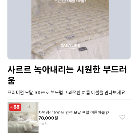
사르르 녹아내리는 시원한 부드러
움
프리미엄 모달 100%로 부드럽고 쾌적한 여름 이불을 만나보세요.
자연냉감 100% 인견 모달 프릴 여름이불 (3컬
러)
78,000
원
리뷰 8