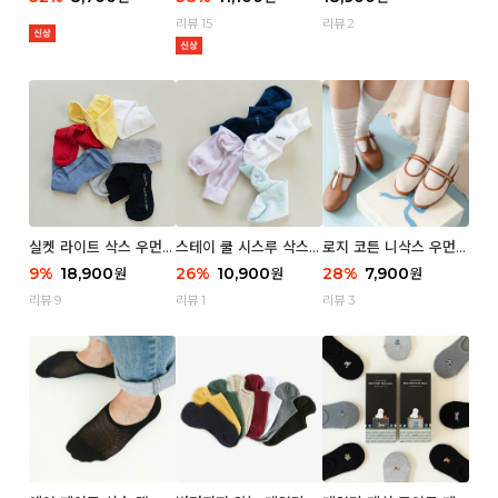
리뷰 15
리뷰 2
실켓 라이트 삭스 우먼 3
스테이 쿨 시스루 삭스
로지 코튼 니삭스 우먼 1
P
우먼 2P
P
9
%
18,900
26
%
10,900
28
%
7,900
원
원
원
리뷰 9
리뷰 1
리뷰 3