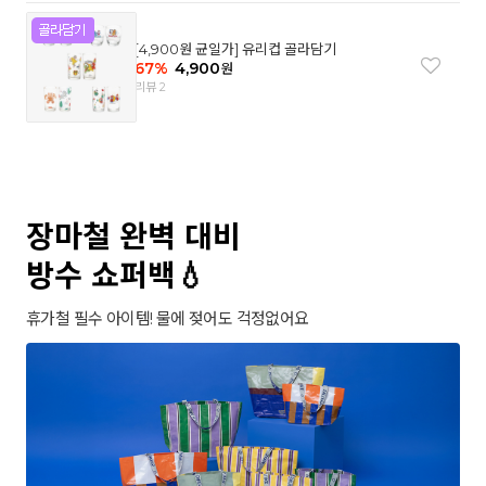
[4,900원 균일가] 유리컵 골라담기
67
%
4,900
원
리뷰 2
장마철 완벽 대비
방수 쇼퍼백💧
휴가철 필수 아이템! 물에 젖어도 걱정없어요