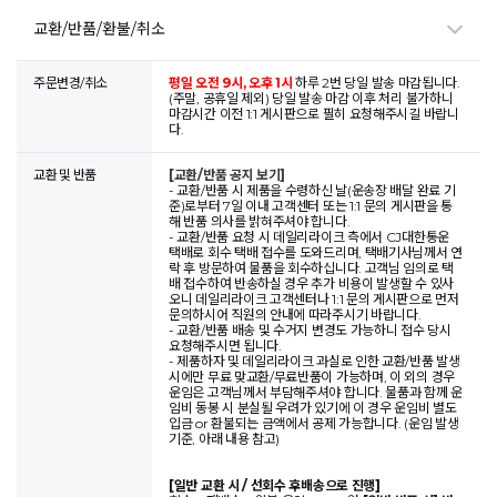
교환/반품/환불/취소
주문변경/취소
평일 오전 9시, 오후 1시
하루 2번 당일 발송 마감됩니다.
(주말, 공휴일 제외) 당일 발송 마감 이후 처리 불가하니
마감시간 이전 1:1 게시판으로 필히 요청해주시길 바랍니
다.
교환 및 반품
[교환/반품 공지 보기]
- 교환/반품 시 제품을 수령하신 날(운송장 배달 완료 기
준)로부터 7일 이내 고객센터 또는 1:1 문의 게시판을 통
해 반품 의사를 밝혀주셔야 합니다.
- 교환/반품 요청 시 데일리라이크 측에서 CJ대한통운
택배로 회수 택배 접수를 도와드리며, 택배기사님께서 연
락 후 방문하여 물품을 회수하십니다. 고객님 임의로 택
배 접수하여 반송하실 경우 추가 비용이 발생할 수 있사
오니 데일리라이크 고객센터나 1:1 문의 게시판으로 먼저
문의하시어 직원의 안내에 따라주시기 바랍니다.
- 교환/반품 배송 및 수거지 변경도 가능하니 접수 당시
요청해주시면 됩니다.
- 제품하자 및 데일리라이크 과실로 인한 교환/반품 발생
시에만 무료 맞교환/무료반품이 가능하며, 이 외의 경우
운임은 고객님께서 부담해주셔야 합니다. 물품과 함께 운
임비 동봉 시 분실될 우려가 있기에 이 경우 운임비 별도
입금 or 환불되는 금액에서 공제 가능합니다. (운임 발생
기준, 아래 내용 참고)
[일반 교환 시 / 선회수 후배송으로 진행]