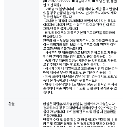
(■ cotton ribbon, ■ 웨빙테이프, ■ 웨빙끈 등, 동일
한 조건 적용)
- 오배송 or 불량이더라도 제품 세탁 및 재단 등의 변형이
있을 경우 반품이 불가능하오니 번거로우시더라도 제작
전 확인 부탁드립니다.
- 모니터는 각각의 모니터마다 화면에 보여 지는 색상과
이미지에 차이가 있을 수 있으므로 이와 관련된 이유로
교환/반품은 불가능합니다.
- 데일리라이크의 제품은 기본적으로 패턴을 활용하여
만들어집니다.
원단의 어느 부분을 어떻게 자르느냐에 따라 화면상에 보
이는 이미지와 달리 보일 수 있으므로 이와 관련된 이유
로 교환/반품은 불가능합니다.
- 사용흔적 및 제품불량으로 보이기 위해 고의로 제품을
훼손한 흔적이 있을 경우 교환/반품은 불가능합니다.
- 솜의 경우 제품의 특성상 개봉하는 것만으로도 사용으
로 간주되기에 개봉 후 교환/반품이 불가합니다.
- 상세페이지 내 개별적으로 교환/반품 사항이 있을 경우
해당 내용을 우선하여 교환/반품 기준이 적용됩니다.
- 제품 포장이 훼손됐을 경우 어떠한 경우에서도 교환/반
품이 불가능하오니 신중한 구매 부탁드립니다.
- 반품이 접수되었더라도 반송된 물품 상태 확인 후 사용
흔적이나 훼손 여부에 따라 교환 및 환불이 불가할 수 있
습니다.
환불
환불은 적립금/예치금 환불 및 결제취소가 가능합니다.
결제취소의 경우 고객님께서 결제해주신 수단으로만 환
불이 가능합니다. 카드결제건 취소 및 환불 시 현금환불
은 불가합니다.
반품건 수령 및 물품 확인 후 환불 절차가 진행되며, 신용
카드 및 휴대폰 결제의 경우 결제일자에 맞추어 대금이