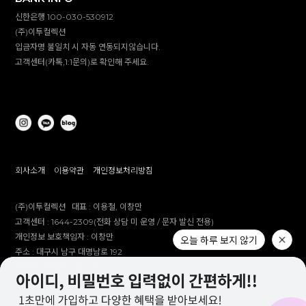
신한은행 100-030-530912
(주)이투컬렉션
입금자명 불일치 시 자동 연동되지않습니다.
고객센터(카톡,1:1문의)로 확인해 주세요.
회사소개
이용약관
개인정보처리방침
(주)이투컬렉션
대표 :
이용철, 이창만
고객센터 :
1644-2309(전화 상담 미 운영 / 문자 발신 전용)
개인정보 보호책임자 :
이창만
오늘 하루 보지 않기
주소 :
대구시 남구 대명남로 192
사업자등록번호 :
514-81-83305
통신판매업 신고번호 :
제 2012-대구남구-0241호
제안 문의 : e2co@dailylike.co.kr