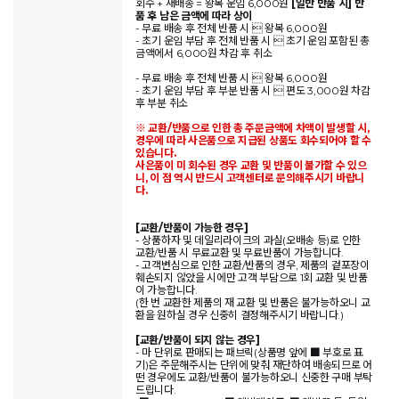
회수 + 재배송 = 왕복 운임 6,000원
[일반 반품 시] 반
품 후 남은 금액에 따라 상이
- 무료 배송 후 전체 반품 시  왕복 6,000원
- 초기 운임 부담 후 전체 반품 시  초기 운임 포함된 총
금액에서 6,000원 차감 후 취소
- 무료 배송 후 전체 반품 시  왕복 6,000원
- 초기 운임 부담 후 부분 반품 시  편도 3,000원 차감
후 부분 취소
※ 교환/반품으로 인한 총 주문금액에 차액이 발생할 시,
경우에 따라 사은품으로 지급된 상품도 회수되어야 할 수
있습니다.
사은품이 미 회수된 경우 교환 및 반품이 불가할 수 있으
니, 이 점 역시 반드시 고객센터로 문의해주시기 바랍니
다.
[교환/반품이 가능한 경우]
- 상품하자 및 데일리라이크의 과실(오배송 등)로 인한
교환/반품 시 무료교환 및 무료반품이 가능합니다.
- 고객변심으로 인한 교환/반품의 경우, 제품의 겉포장이
훼손되지 않았을 시에만 고객 부담으로 1회 교환 및 반품
이 가능합니다.
(한 번 교환한 제품의 재 교환 및 반품은 불가능하오니 교
환을 원하실 경우 신중히 결정해주시기 바랍니다.)
[교환/반품이 되지 않는 경우]
- 마 단위로 판매되는 패브릭(상품명 앞에 ■ 부호로 표
기)은 주문해주시는 단위에 맞춰 재단하여 배송되므로 어
떤 경우에도 교환/반품이 불가능하오니 신중한 구매 부탁
드립니다.