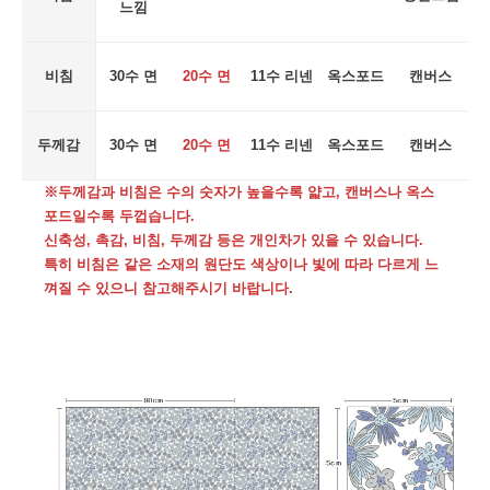
느낌
비침
30수 면
20수 면
11수 리넨
옥스포드
캔버스
두께감
30수 면
20수 면
11수 리넨
옥스포드
캔버스
※두께감과 비침은 수의 숫자가 높을수록 얇고, 캔버스나 옥스
포드일수록 두껍습니다.
신축성, 촉감, 비침, 두께감 등은 개인차가 있을 수 있습니다.
특히 비침은 같은 소재의 원단도 색상이나 빛에 따라 다르게 느
껴질 수 있으니 참고해주시기 바랍니다.