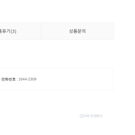
이불 세탁망 대형 (90x90cm)
6,500원
품후기
(3)
상품문의
밀림방지 패드 고정밴드 (4P)
7,900원
추가 담기
와 전화번호
: 1644-2309