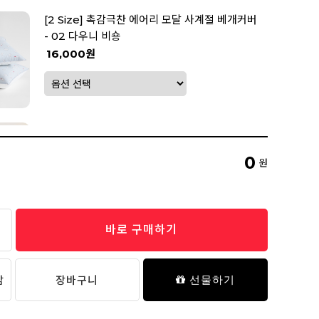
[2 Size] 촉감극찬 에어리 모달 사계절 베개커버
- 02 다우니 비숑
16,000원
촉감극찬 에어리 모달 사계절 차렵이불 - 02 다
우니 비숑
0
원
88,000원
바로 구매하기
프리미엄 다운필 베개솜
20,900원
담
장바구니
선물하기