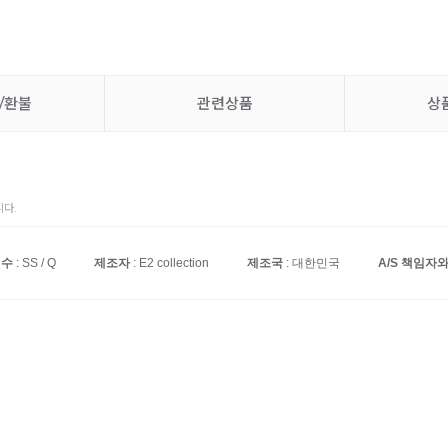
/환불
관련상품
상
다.
치수
: SS / Q
제조자
: E2 collection
제조국
: 대한민국
A/S 책임자