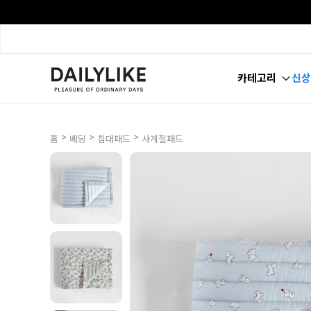
카테고리
신상
>
>
>
홈
베딩
침대패드
사계절패드