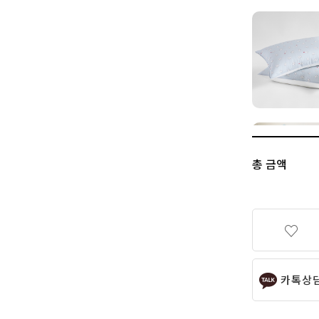
총 금액
카톡상