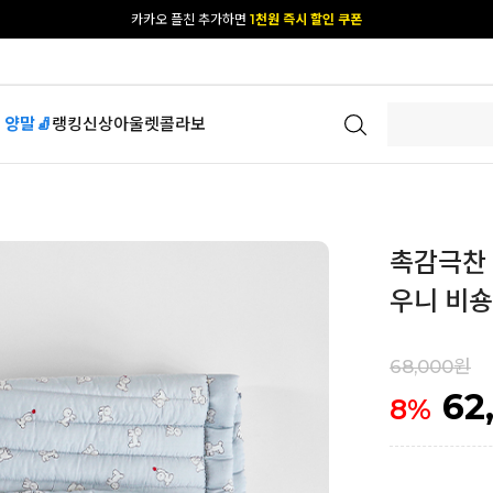
[공식몰 단독] 앱 다운받고
2% 결제 할인 받기
 양말🧦
랭킹
신상
아울렛
콜라보
촉감극찬 
우니 비숑
68,000원
62
8
%