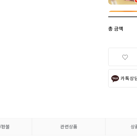
총 금액
카톡상
/환불
관련상품
상