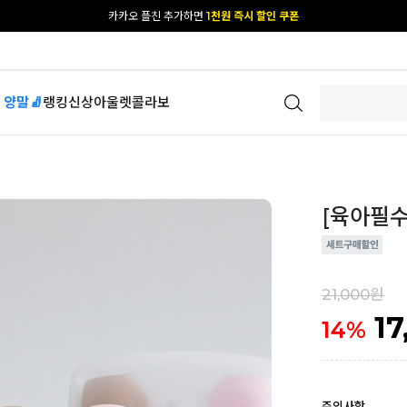
카카오 플친 추가하면
1천원 즉시 할인 쿠폰
[공식몰 단독] 앱 다운받고
2% 결제 할인 받기
 양말🧦
랭킹
신상
아울렛
콜라보
[육아필수
21,000원
17
14
%
주의사항