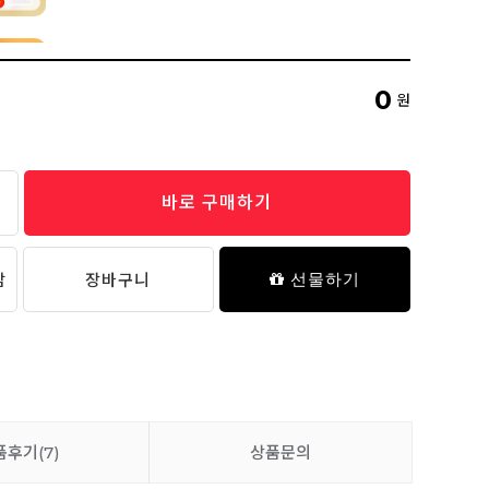
네임 스티커 (젤리 베어) - 01 Baby
1,800원
0
원
추가 담기
바로 구매하기
[릿첼X마이버디] 첫걸음 머그 빨대컵
18,900원
담
장바구니
선물하기
[육아필수템] 젤리 베어 실리콘 약병
17,900원
품후기
(7)
상품문의