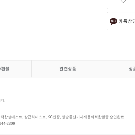
카톡상
/환불
관련상품
상
다.
자적합성테스트, 살균력테스트, KC인증, 방송통신기자재등의적합필증 승인완료
644-2309