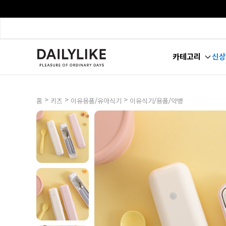
카테고리
신상
>
>
>
홈
키즈
이유용품/유아식기
이유식기/용품/약병