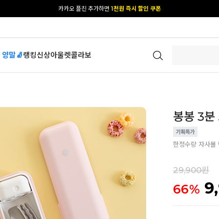
카카오 플친 추가하면
1천원 즉시 할인 쿠폰
[공식몰 단독] 앱 다운받고
2% 결제 할인 받기
 양말🧦
랭킹
신상
아울렛
콜라보
봉봉 3분
한정수량 자사몰 
29,900원
9
66
%