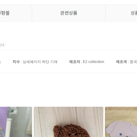
/환불
관련상품
상
다.
속
치수
: 상세페이지 하단 기재
제조자
: E2 collection
제조국
: 중국