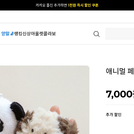
카카오 플친 추가하면
1천원 즉시 할인 쿠폰
[공식몰 단독] 앱 다운받고
2% 결제 할인 받기
 양말🧦
랭킹
신상
아울렛
콜라보
애니멀 페이
7,000
추가 할인