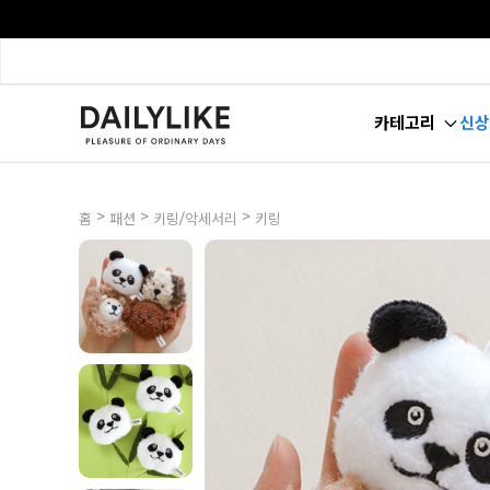
카테고리
신상
>
>
>
홈
패션
키링/악세서리
키링