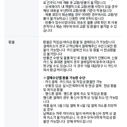
로 간주되기에 개봉 후 교환/반품이 불가합니다.
- 상세페이지 내 개별적으로 교환/반품 사항이 있을 경우
해당 내용을 우선하여 교환/반품 기준이 적용됩니다.
- 제품 포장이 훼손됐을 경우 어떠한 경우에서도 교환/반
품이 불가능하오니 신중한 구매 부탁드립니다.
- 반품이 접수되었더라도 반송된 물품 상태 확인 후 사용
흔적이나 훼손 여부에 따라 교환 및 환불이 불가할 수 있
습니다.
환불
환불은 적립금/예치금 환불 및 결제취소가 가능합니다.
결제취소의 경우 고객님께서 결제해주신 수단으로만 환
불이 가능합니다. 카드결제건 취소 및 환불 시 현금환불
은 불가합니다.
반품건 수령 및 물품 확인 후 환불 절차가 진행되며, 신용
카드 및 휴대폰 결제의 경우 결제일자에 맞추어 대금이
청구될 수도 있습니다. 이 경우 익월 대금청구 시 카드사
에서 환급 처리됩니다.
※
결제수단별 환불 가능한 수단
- 카드결제 : 카드취소 및 적립금 환불만 가능
- 무통장 입금, 실시간계좌이체 등 현금 결제 : 현금 환불
및 예치금 환불
- 핸드폰 결제 : 핸드폰 결제 취소 및 적립금 환불
핸드폰 결제의 경우, 통신사 정책 상 '당월 취소'만 가능합
니다.
예를 들어, 5월 31일 결제 후 6월 1일 결제 취소를 희망하
실 경우,
날짜로는 하루 차이라도 월이 바뀌어 통신사 정책 상 결
제 취소가 불가능하오니, 이 경우 부득이하게 적립금 환
불만 가능합니다. 양해 부탁드립니다.