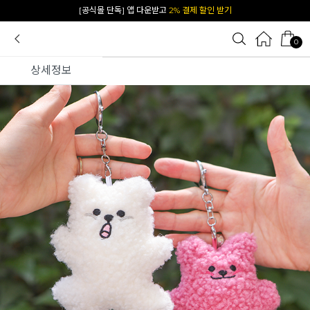
카카오 플친 추가하면
1천원 즉시 할인 쿠폰
0
상세정보