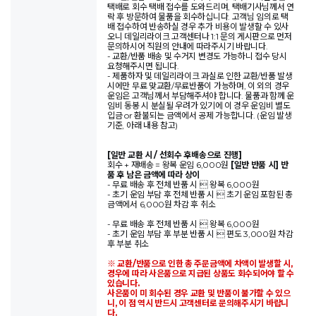
택배로 회수 택배 접수를 도와드리며, 택배기사님께서 연
락 후 방문하여 물품을 회수하십니다. 고객님 임의로 택
배 접수하여 반송하실 경우 추가 비용이 발생할 수 있사
오니 데일리라이크 고객센터나 1:1 문의 게시판으로 먼저
문의하시어 직원의 안내에 따라주시기 바랍니다.
- 교환/반품 배송 및 수거지 변경도 가능하니 접수 당시
요청해주시면 됩니다.
- 제품하자 및 데일리라이크 과실로 인한 교환/반품 발생
시에만 무료 맞교환/무료반품이 가능하며, 이 외의 경우
운임은 고객님께서 부담해주셔야 합니다. 물품과 함께 운
임비 동봉 시 분실될 우려가 있기에 이 경우 운임비 별도
입금 or 환불되는 금액에서 공제 가능합니다. (운임 발생
기준, 아래 내용 참고)
[일반 교환 시 / 선회수 후배송으로 진행]
회수 + 재배송 = 왕복 운임 6,000원
[일반 반품 시] 반
품 후 남은 금액에 따라 상이
- 무료 배송 후 전체 반품 시  왕복 6,000원
- 초기 운임 부담 후 전체 반품 시  초기 운임 포함된 총
금액에서 6,000원 차감 후 취소
- 무료 배송 후 전체 반품 시  왕복 6,000원
- 초기 운임 부담 후 부분 반품 시  편도 3,000원 차감
후 부분 취소
※ 교환/반품으로 인한 총 주문금액에 차액이 발생할 시,
경우에 따라 사은품으로 지급된 상품도 회수되어야 할 수
있습니다.
사은품이 미 회수된 경우 교환 및 반품이 불가할 수 있으
니, 이 점 역시 반드시 고객센터로 문의해주시기 바랍니
다.