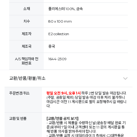
소재
폴리에스터 100%, 금속
치수
80 x 100 mm
제조자
E2 collection
제조국
중국
A/S 책임자와 전
1644-2309
화번호
교환/반품/환불/취소
주문변경/취소
평일 오전 9시, 오후 1시
하루 2번 당일 발송 마감됩니다.
(주말, 공휴일 제외) 당일 발송 마감 이후 처리 불가하니
마감시간 이전 1:1 게시판으로 필히 요청해주시길 바랍니
다.
교환 및 반품
[교환/반품 공지 보기]
- 교환/반품 시 제품을 수령하신 날(운송장 배달 완료 기
준)로부터 7일 이내 고객센터 또는 1:1 문의 게시판을 통
해 반품 의사를 밝혀주셔야 합니다.
- 교환/반품 요청 시 데일리라이크 측에서 CJ대한통운