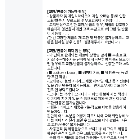
[교환/반품이 가능한 경우]
- 상품하자 및 데일리라이크의 과실(오배송 등)로 인한
교환/반품 시 무료교환 및 무료반품이 가능합니다.
- 고객변심으로 인한 교환/반품의 경우, 제품의 겉포장이
훼손되지 않았을 시에만 고객 부담으로 1회 교환 및 반품
이 가능합니다.
(한 번 교환한 제품의 재 교환 및 반품은 불가능하오니 교
환을 원하실 경우 신중히 결정해주시기 바랍니다.)
[교환/반품이 되지 않는 경우]
- 마 단위로 판매되는 패브릭(상품명 앞에 ■ 부호로 표
기)은 주문해주시는 단위에 맞춰 재단하여 배송되므로 어
떤 경우에도 교환/반품이 불가능하오니 신중한 구매 부탁
드립니다.
(■ cotton ribbon, ■ 웨빙테이프, ■ 웨빙끈 등, 동일
한 조건 적용)
- 오배송 or 불량이더라도 제품 세탁 및 재단 등의 변형이
있을 경우 반품이 불가능하오니 번거로우시더라도 제작
전 확인 부탁드립니다.
- 모니터는 각각의 모니터마다 화면에 보여 지는 색상과
이미지에 차이가 있을 수 있으므로 이와 관련된 이유로
교환/반품은 불가능합니다.
- 데일리라이크의 제품은 기본적으로 패턴을 활용하여
만들어집니다.
원단의 어느 부분을 어떻게 자르느냐에 따라 화면상에 보
이는 이미지와 달리 보일 수 있으므로 이와 관련된 이유
로 교환/반품은 불가능합니다.
- 사용흔적 및 제품불량으로 보이기 위해 고의로 제품을
훼손한 흔적이 있을 경우 교환/반품은 불가능합니다.
- 솜의 경우 제품의 특성상 개봉하는 것만으로도 사용으