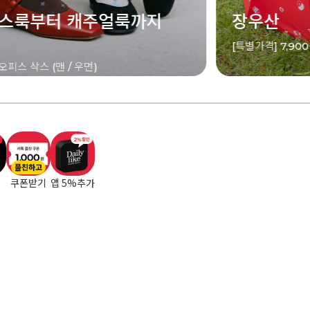
산
오디즈 섬
] 7,900원
[특별가격] 8,90
플친하고
쿠폰받기
앱 5%추가