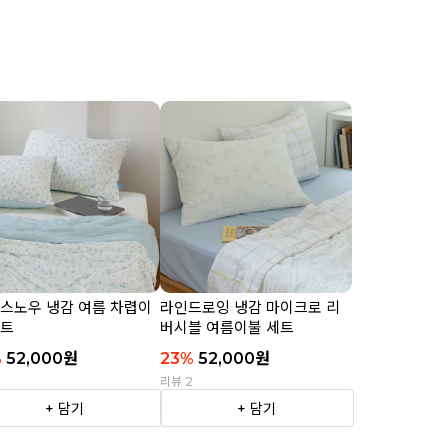
 스노우 냉감 여름 차렵이
라인드로잉 냉감 마이크로 리
세트
버시블 여름이불 세트
%
52,000
원
23
%
52,000
원
2
리뷰 2
+ 담기
+ 담기