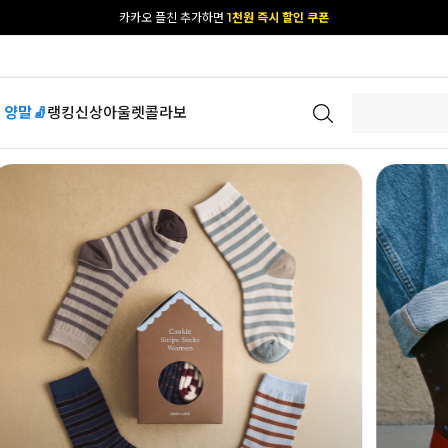
[공식몰 단독] 앱 다운받고
2% 결제 할인 받기
 양말🧦
랭킹
신상
아울렛
콜라보