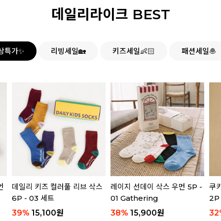
데일리라이크 BEST
상특가✨
리빙세일🏡
키즈세일👶🏻
패션세일🧆
먼
데일리 키즈 컬러풀 리브 삭스
레이지 선데이 삭스 우먼 5P -
쿠키
6P - 03 세트
01 Gathering
2P
39
%
15,100
원
38
%
15,900
원
32