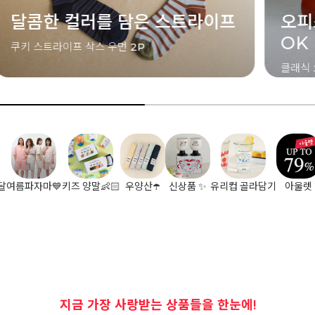
오피스룩부터 캐주얼룩까지
장우
OK
[특별가격
클래식 오피스 삭스 (맨 / 우먼)
달
여름파자마💙
키즈 양말👶🏻
우양산☂️
신상품 ✨
유리컵 골라담기
아울렛
지금 가장 사랑받는 상품들을 한눈에!