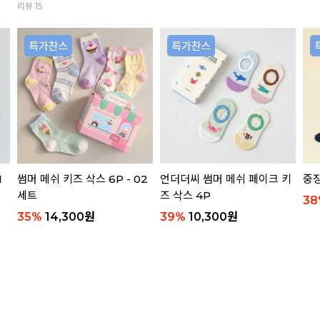
리뷰 15
1
썸머 메쉬 키즈 삭스 6P - 02
언더더씨 썸머 메쉬 페이크 키
중장
세트
즈 삭스 4P
38
35
%
14,300
원
39
%
10,300
원