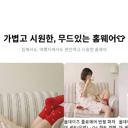
가볍고 시원한, 무드있는 홈웨어👕
집에서도, 여행지에서도 편안하고 시원한 홈웨어
올데이즈 플로에어 반팔 파자
올데
마 세트(우먼) - 04 하트 컨페
마 세