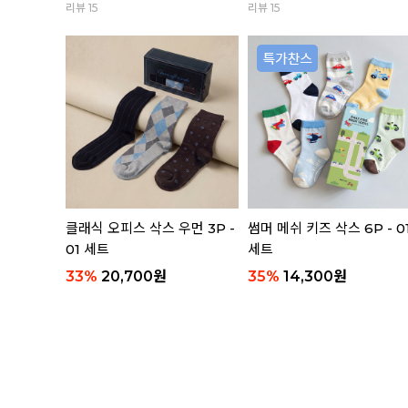
리뷰 15
리뷰 15
 3P 세트
클래식 오피스 삭스 우먼 3P -
썸머 메쉬 키즈 삭스 6P - 0
01 세트
세트
33
%
20,700
원
35
%
14,300
원