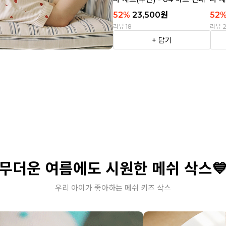
티
트라
52
%
23,500
원
52
리뷰 18
리뷰 
+ 담기
무더운 여름에도 시원한 메쉬 삭스
우리 아이가 좋아하는 메쉬 키즈 삭스