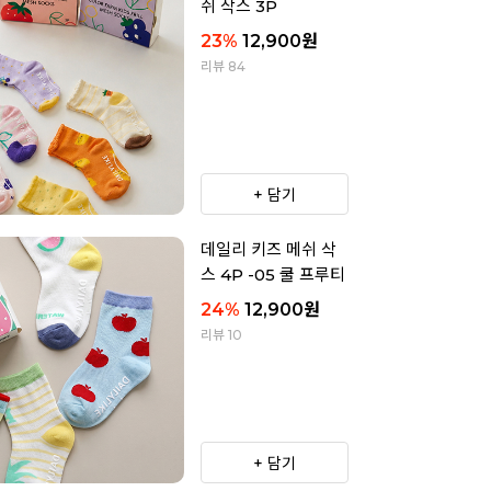
쉬 삭스 3P
23
%
12,900
원
리뷰 84
+ 담기
데일리 키즈 메쉬 삭
스 4P -05 쿨 프루티
24
%
12,900
원
리뷰 10
+ 담기