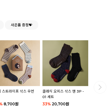
사은품 증정💝
 스트라이프 삭스 우먼
클래식 오피스 삭스 맨 3P -
핸들 플레이트
01 세트
젤리 베어 
%
8,700
원
33
%
20,700
원
16,800
원