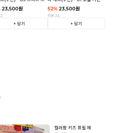
이프
%
23,500
원
52
%
23,500
원
22
리뷰 24
+ 담기
+ 담기

컬러팜 키즈 프릴 메