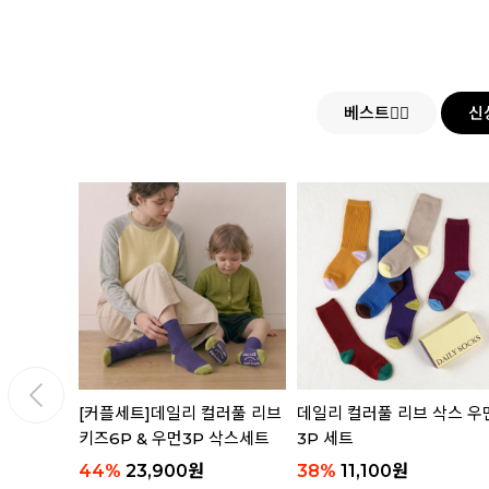
베스트👍🏻
신
삭스 4P
[커플세트]데일리 컬러풀 리브
데일리 컬러풀 리브 삭스 우
키즈6P & 우먼3P 삭스세트
3P 세트
44
%
23,900
원
38
%
11,100
원