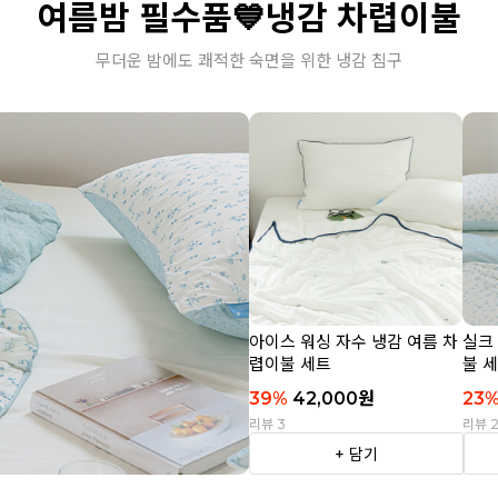
여름밤 필수품💙냉감 차렵이불
무더운 밤에도 쾌적한 숙면을 위한 냉감 침구
아이스 워싱 자수 냉감 여름 차
실크
렵이불 세트
불 
39
%
42,000
원
23
리뷰 3
리뷰 
+ 담기