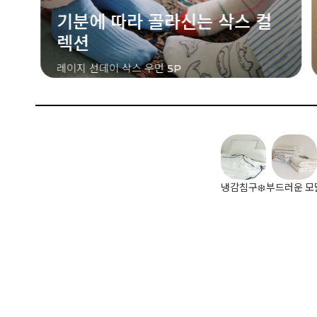
컬
달콤한 컬러를 담은 스트라이프
쿠키 스트라이프 삭스 우먼 2P
냉감침구❄️
부드러운 모