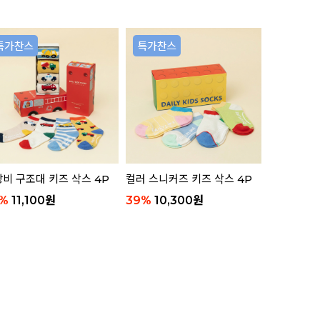
리뷰 11
비 구조대 키즈 삭스 4P
컬러 스니커즈 키즈 삭스 4P
애니멀 부클
함)
%
11,100
원
39
%
10,300
원
63
%
8,8
리뷰 8