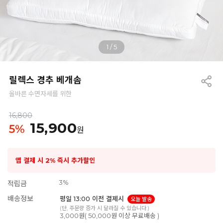
1
/
5
릴렉스 경추 베개솜
올바른 수면자세를 위한
16,800
15,900
5
%
원
앱 결제 시 2% 즉시 추가할인
3%
적립금
배송정보
평일 13:00 이전 결제시
오늘 발송
(단, 주문량 증가 시 달라질 수 있습니다.)
3,000원( 50,000원 이상 무료배송 )