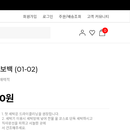
회원가입
로그인
주문/배송조회
고객 커뮤니티
0
백 (01-02)
 매력적
00
원
1. 첫 세탁은 드라이클리닝을 권장합니다.
2. 세탁기 이용시 세탁망에 넣어 찬물 울 코스로 단독 세탁하시고
직사광선을 피하고 서늘한 곳에
서 건조해주세요.