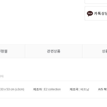
카톡상
/환불
관련상품
상
다.
 33 x 53 cm (±3cm)
제조자
: E2 collection
제조국
: 베트남
A/S