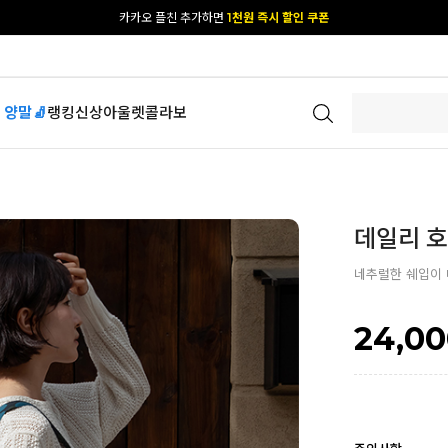
카카오 플친 추가하면
1천원 즉시 할인 쿠폰
[공식몰 단독] 앱 다운받고
2% 결제 할인 받기
 양말🧦
랭킹
신상
아울렛
콜라보
데일리 호보
네추럴한 쉐입이
24,0