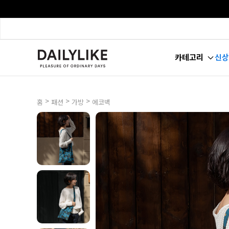
카테고리
신상
>
>
>
홈
패션
가방
에코백