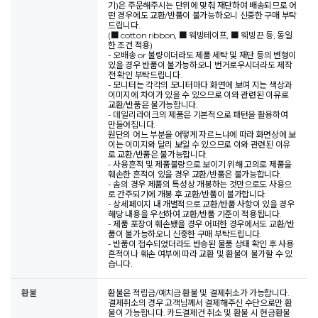
기)은 주문해주시는 단위에 맞춰 재단하여 배송되므로 어
떤 경우에도 교환/반품이 불가능하오니 신중한 구매 부탁
드립니다.
(■ cotton ribbon, ■ 웨빙테이프, ■ 웨빙끈 등, 동일
한 조건 적용)
- 오배송 or 불량이더라도 제품 세탁 및 재단 등의 변형이
있을 경우 반품이 불가능하오니 번거로우시더라도 제작
전 확인 부탁드립니다.
- 모니터는 각각의 모니터마다 화면에 보여 지는 색상과
이미지에 차이가 있을 수 있으므로 이와 관련된 이유로
교환/반품은 불가능합니다.
- 데일리라이크의 제품은 기본적으로 패턴을 활용하여
만들어집니다.
원단의 어느 부분을 어떻게 자르느냐에 따라 화면상에 보
이는 이미지와 달리 보일 수 있으므로 이와 관련된 이유
로 교환/반품은 불가능합니다.
- 사용흔적 및 제품불량으로 보이기 위해 고의로 제품을
훼손한 흔적이 있을 경우 교환/반품은 불가능합니다.
- 솜의 경우 제품의 특성상 개봉하는 것만으로도 사용으
로 간주되기에 개봉 후 교환/반품이 불가합니다.
- 상세페이지 내 개별적으로 교환/반품 사항이 있을 경우
해당 내용을 우선하여 교환/반품 기준이 적용됩니다.
- 제품 포장이 훼손됐을 경우 어떠한 경우에서도 교환/반
품이 불가능하오니 신중한 구매 부탁드립니다.
- 반품이 접수되었더라도 반송된 물품 상태 확인 후 사용
흔적이나 훼손 여부에 따라 교환 및 환불이 불가할 수 있
습니다.
환불
환불은 적립금/예치금 환불 및 결제취소가 가능합니다.
결제취소의 경우 고객님께서 결제해주신 수단으로만 환
불이 가능합니다. 카드결제건 취소 및 환불 시 현금환불