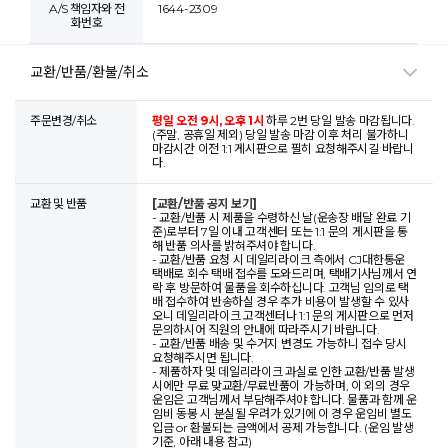
A/S 책임자와 전
1644-2309
화번호
교환/반품/환불/취소
주문변경/취소
평일 오전 9시, 오후 1시
하루 2번 당일 발송 마감됩니다.
(주말, 공휴일 제외) 당일 발송 마감 이후 처리 불가하니
마감시간 이전 1:1 게시판으로 필히 요청해주시길 바랍니
다.
교환 및 반품
[교환/반품 공지 보기]
- 교환/반품 시 제품을 수령하신 날(운송장 배달 완료 기
준)로부터 7일 이내 고객센터 또는 1:1 문의 게시판을 통
해 반품 의사를 밝혀주셔야 합니다.
- 교환/반품 요청 시 데일리라이크 측에서 CJ대한통운
택배로 회수 택배 접수를 도와드리며, 택배기사님께서 연
락 후 방문하여 물품을 회수하십니다. 고객님 임의로 택
배 접수하여 반송하실 경우 추가 비용이 발생할 수 있사
오니 데일리라이크 고객센터나 1:1 문의 게시판으로 먼저
문의하시어 직원의 안내에 따라주시기 바랍니다.
- 교환/반품 배송 및 수거지 변경도 가능하니 접수 당시
요청해주시면 됩니다.
- 제품하자 및 데일리라이크 과실로 인한 교환/반품 발생
시에만 무료 맞교환/무료반품이 가능하며, 이 외의 경우
운임은 고객님께서 부담해주셔야 합니다. 물품과 함께 운
임비 동봉 시 분실될 우려가 있기에 이 경우 운임비 별도
입금 or 환불되는 금액에서 공제 가능합니다. (운임 발생
기준, 아래 내용 참고)