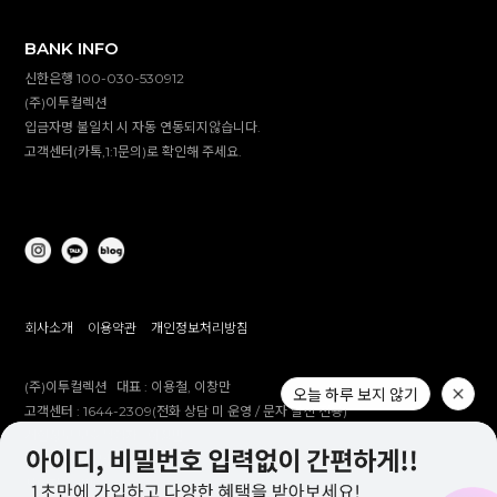
BANK INFO
신한은행 100-030-530912
(주)이투컬렉션
입금자명 불일치 시 자동 연동되지않습니다.
고객센터(카톡,1:1문의)로 확인해 주세요.
회사소개
이용약관
개인정보처리방침
(주)이투컬렉션
대표 :
이용철, 이창만
고객센터 :
1644-2309(전화 상담 미 운영 / 문자 발신 전용)
개인정보 보호책임자 :
이창만
주소 :
대구시 남구 대명남로 192
사업자등록번호 :
514-81-83305