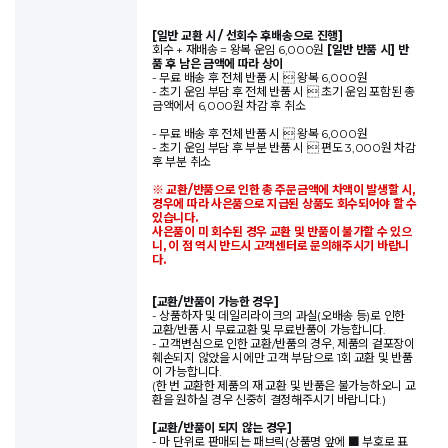
[일반 교환 시 / 선회수 후배송으로 진행]
회수 + 재배송 = 왕복 운임 6,000원
[일반 반품 시] 반
품 후 남은 금액에 따라 상이
- 무료 배송 후 전체 반품 시  왕복 6,000원
- 초기 운임 부담 후 전체 반품 시  초기 운임 포함된 총
금액에서 6,000원 차감 후 취소
- 무료 배송 후 전체 반품 시  왕복 6,000원
- 초기 운임 부담 후 부분 반품 시  편도 3,000원 차감
후 부분 취소
※ 교환/반품으로 인한 총 주문금액에 차액이 발생할 시,
경우에 따라 사은품으로 지급된 상품도 회수되어야 할 수
있습니다.
사은품이 미 회수된 경우 교환 및 반품이 불가할 수 있으
니, 이 점 역시 반드시 고객센터로 문의해주시기 바랍니
다.
[교환/반품이 가능한 경우]
- 상품하자 및 데일리라이크의 과실(오배송 등)로 인한
교환/반품 시 무료교환 및 무료반품이 가능합니다.
- 고객변심으로 인한 교환/반품의 경우, 제품의 겉포장이
훼손되지 않았을 시에만 고객 부담으로 1회 교환 및 반품
이 가능합니다.
(한 번 교환한 제품의 재 교환 및 반품은 불가능하오니 교
환을 원하실 경우 신중히 결정해주시기 바랍니다.)
[교환/반품이 되지 않는 경우]
- 마 단위로 판매되는 패브릭(상품명 앞에 ■ 부호로 표