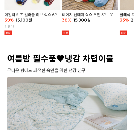
데일리 키즈 컬러풀 리브 삭스 6P -
레이지 선데이 삭스 우먼 5P - 01 G
클래식 오
03 세트
39
%
15,100
athering
38
%
15,900
세트
33
%
2
원
원
리뷰 15
여름밤 필수품💙냉감 차렵이불
무더운 밤에도 쾌적한 숙면을 위한 냉감 침구