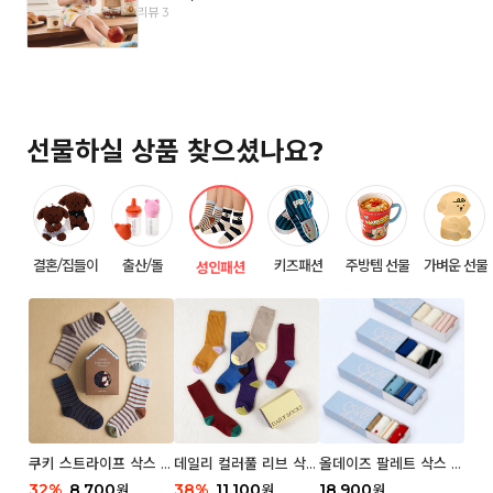
리뷰 3
선물하실 상품 찾으셨나요?
결혼/집들이
출산/돌
키즈패션
주방템 선물
가벼운 선물
성인패션
쿠키 스트라이프 삭스 우
데일리 컬러풀 리브 삭스
올데이즈 팔레트 삭스 우
먼 2P
우먼 3P 세트
먼 5P
32
%
8,700
38
%
11,100
18,900
원
원
원