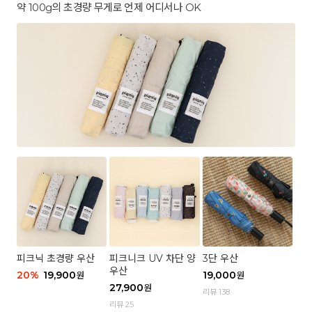
약 100g의 초경량 무게로 언제 어디서나 OK
피크닉 초경량 우산
피크니크 UV 차단 양
3단 우산
우산
20
%
19,900
19,000
원
원
27,900
원
리뷰 138
리뷰 25