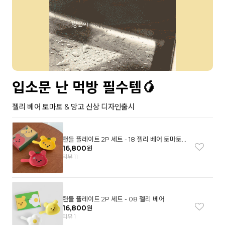
입소문 난 먹방 필수템🥭
젤리 베어 토마토 & 망고 신상 디자인출시
핸들 플레이트 2P 세트 - 18 젤리 베어 토마토
& 망고
16,800
원
리뷰 11
핸들 플레이트 2P 세트 - 08 젤리 베어
16,800
원
리뷰 1