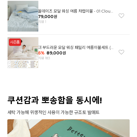
올데이즈 모달 워싱 여름 차렵이불 - 01 Cloud
garden(SS)
79,000
원
리뷰 1
더 부드러운 모달 워싱 패밀리 여름이불세트 (8
컬러)
6
%
89,000
원
리뷰 183
쿠션감과 뽀송함을 동시에!
세탁 가능해 위생적인 사용이 가능한 규조토 발매트