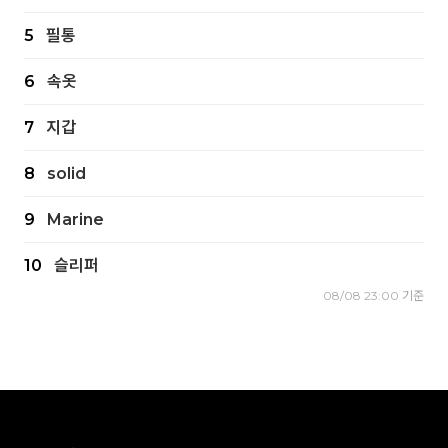
5
필통
6
속옷
7
지갑
8
solid
9
Marine
10
슬리퍼
08/08 23:00 기준