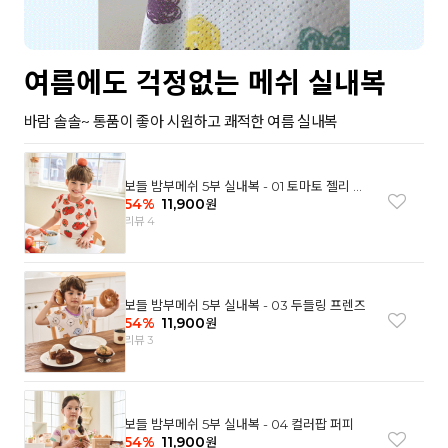
여름에도 걱정없는 메쉬 실내복
바람 솔솔~ 통품이 좋아 시원하고 쾌적한 여름 실내복
보들 밤부메쉬 5부 실내복 - 01 토마토 젤리 베
어
54
%
11,900
원
리뷰 4
보들 밤부메쉬 5부 실내복 - 03 두들링 프렌즈
54
%
11,900
원
리뷰 3
보들 밤부메쉬 5부 실내복 - 04 컬러팝 퍼피
54
%
11,900
원