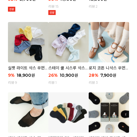
리뷰 15
리뷰 2
실켓 라이트 삭스 우먼 3
스테이 쿨 시스루 삭스
로지 코튼 니삭스 우먼 1
P
우먼 2P
P
9
%
18,900
26
%
10,900
28
%
7,900
원
원
원
리뷰 9
리뷰 1
리뷰 3