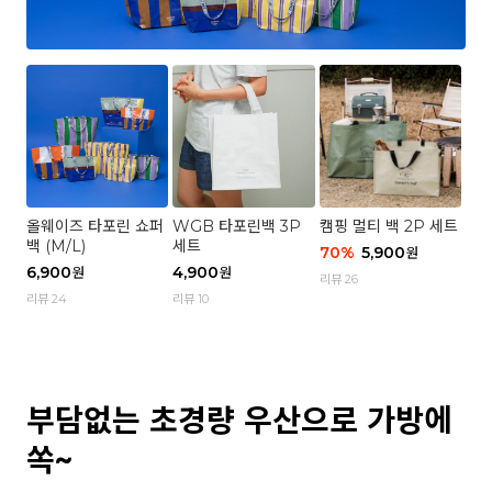
올웨이즈 타포린 쇼퍼
WGB 타포린백 3P
캠핑 멀티 백 2P 세트
백 (M/L)
세트
70
%
5,900
원
6,900
4,900
원
원
리뷰 26
리뷰 24
리뷰 10
부담없는 초경량 우산으로 가방에
쏙~