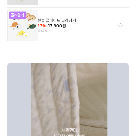
핸들 플레이트 골라담기
17
%
13,900
원
리뷰 11