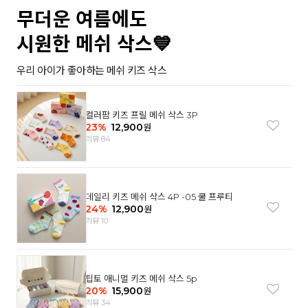
무더운 여름에도
시원한 메쉬 삭스💙
우리 아이가 좋아하는 메쉬 키즈 삭스
컬러팜 키즈 프릴 메쉬 삭스 3P
23
%
12,900
원
리뷰 84
데일리 키즈 메쉬 삭스 4P -05 쿨 프루티
24
%
12,900
원
리뷰 10
팁토 애니멀 키즈 메쉬 삭스 5p
20
%
15,900
원
리뷰 34