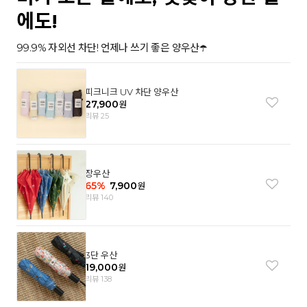
에도!
99.9% 자외선 차단! 언제나 쓰기 좋은 양우산☂️
피크니크 UV 차단 양우산
27,900
원
리뷰 25
장우산
65
%
7,900
원
리뷰 140
3단 우산
19,000
원
리뷰 138