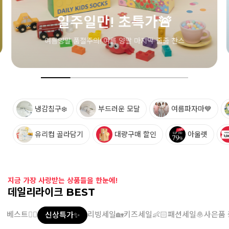
가🚨
막 줍줍 찬스
냉감침구❄️
부드러운 모달
여름파자마💙
유리컵 골라담기
대량구매 할인
아울렛
지금 가장 사랑받는 상품들을 한눈에!
데일리라이크 BEST
베스트👍🏻
리빙세일🏡
키즈세일👶🏻
패션세일🧆
사은품 
신상특가✨