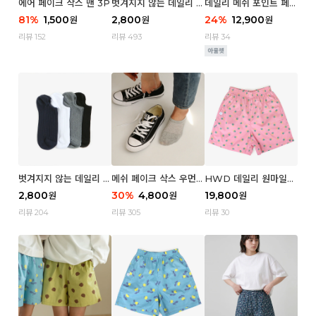
에어 페이크 삭스 맨 3P
벗겨지지 않는 데일리 페
데일리 메쉬 포인트 페이
이크 삭스 (우먼)
크 삭스 우먼 4P
81
%
1,500
2,800
24
%
12,900
원
원
원
리뷰 152
리뷰 493
리뷰 34
벗겨지지 않는 데일리 페
메쉬 페이크 삭스 우먼 3
HWD 데일리 원마일
이크 삭스 (맨)
P
쇼츠 - 04 Aroma (우
2,800
30
%
4,800
19,800
원
원
원
먼)
리뷰 204
리뷰 305
리뷰 30