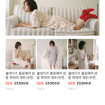
올데이즈 플로에어 반
올데이즈 플로에어 반
올데이즈 플로에어 반
팔 파자마 세트(우먼)
팔 파자마 세트(우먼)
팔 파자마 세트(우먼)
- 04 하트 컨페티
- 03 브리즈 스트라이
- 01 포슬 가든
52
%
23,500
52
%
23,500
52
%
23,500
원
원
원
프
리뷰 18
리뷰 22
리뷰 24