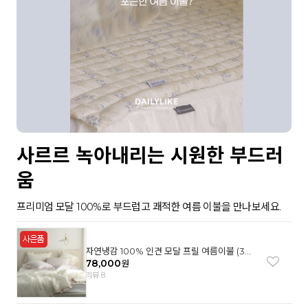
사르르 녹아내리는 시원한 부드러
움
프리미엄 모달 100%로 부드럽고 쾌적한 여름 이불을 만나보세요.
자연냉감 100% 인견 모달 프릴 여름이불 (3컬
러)
78,000
원
리뷰 8