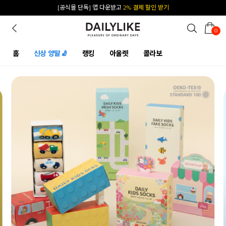
카카오 플친 추가하면
1천원 즉시 할인 쿠폰
0
홈
신상 양말🧦
랭킹
아울렛
콜라보