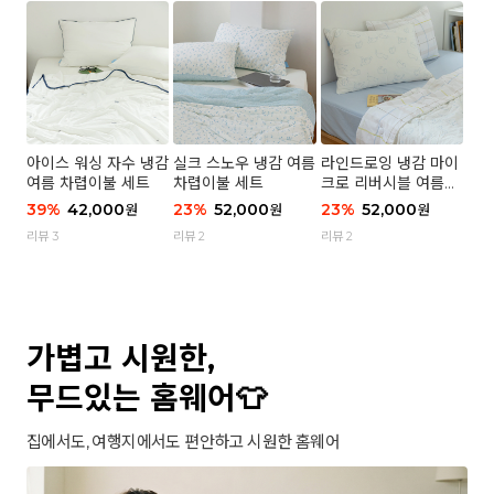
아이스 워싱 자수 냉감
실크 스노우 냉감 여름
라인드로잉 냉감 마이
여름 차렵이불 세트
차렵이불 세트
크로 리버시블 여름이
불 세트
39
%
42,000
23
%
52,000
23
%
52,000
원
원
원
리뷰 3
리뷰 2
리뷰 2
가볍고 시원한,
무드있는 홈웨어👕
집에서도, 여행지에서도 편안하고 시원한 홈웨어