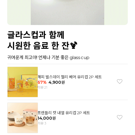
글라스컵과 함께
시원한 음료 한 잔🍹
귀여운게 최고야! 언제나 기분 좋은 glass cup
해피 벌스데이 젤리 베어 유리컵 2P 세트
67
%
4,900
원
리뷰 21
프렌들리 캣 내열 유리컵 2P 세트
14,000
원
리뷰 3