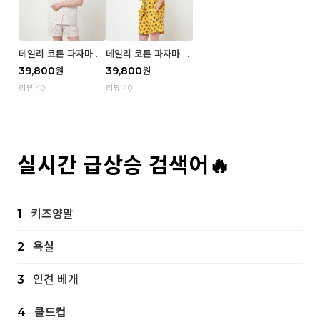
데일리 코튼 파자마 반
데일리 코튼 파자마 반
팔 세트 (우먼) - 02
팔 세트 (우먼) - 01 Mi
39,800
39,800
원
원
Blue cherry
z
리뷰 40
리뷰 40
실시간 급상승 검색어🔥
1
키즈양말
2
욕실
3
인견 베개
4
콜드컵