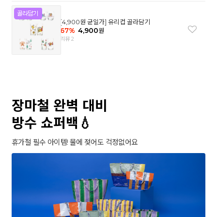
[4,900원 균일가] 유리컵 골라담기
67
%
4,900
원
리뷰 2
장마철 완벽 대비
방수 쇼퍼백💧
휴가철 필수 아이템! 물에 젖어도 걱정없어요