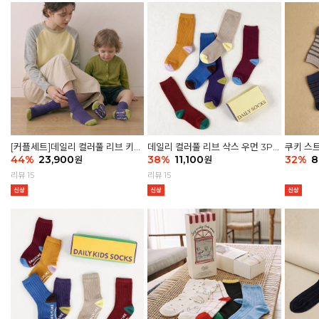
[커플세트]데일리 컬러풀 리브 키즈
데일리 컬러풀 리브 삭스 우먼 3P
쿠키 스트
6P & 우먼3P 삭스세트
44
%
23,900
세트
38
%
11,100
32
%
8
원
원
리뷰 15
리뷰 15