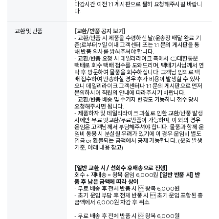
마감시간 이전 1:1 게시판으로 필히 요청해주시길 바랍니
다.
교환 및 반품
[교환/반품 공지 보기]
- 교환/반품 시 제품을 수령하신 날(운송장 배달 완료 기
준)로부터 7일 이내 고객센터 또는 1:1 문의 게시판을 통
해 반품 의사를 밝혀주셔야 합니다.
- 교환/반품 요청 시 데일리라이크 측에서 CJ대한통운
택배로 회수 택배 접수를 도와드리며, 택배기사님께서 연
락 후 방문하여 물품을 회수하십니다. 고객님 임의로 택
배 접수하여 반송하실 경우 추가 비용이 발생할 수 있사
오니 데일리라이크 고객센터나 1:1 문의 게시판으로 먼저
문의하시어 직원의 안내에 따라주시기 바랍니다.
- 교환/반품 배송 및 수거지 변경도 가능하니 접수 당시
요청해주시면 됩니다.
- 제품하자 및 데일리라이크 과실로 인한 교환/반품 발생
시에만 무료 맞교환/무료반품이 가능하며, 이 외의 경우
운임은 고객님께서 부담해주셔야 합니다. 물품과 함께 운
임비 동봉 시 분실될 우려가 있기에 이 경우 운임비 별도
입금 or 환불되는 금액에서 공제 가능합니다. (운임 발생
기준, 아래 내용 참고)
[일반 교환 시 / 선회수 후배송으로 진행]
회수 + 재배송 = 왕복 운임 6,000원
[일반 반품 시] 반
품 후 남은 금액에 따라 상이
- 무료 배송 후 전체 반품 시  왕복 6,000원
- 초기 운임 부담 후 전체 반품 시  초기 운임 포함된 총
금액에서 6,000원 차감 후 취소
- 무료 배송 후 전체 반품 시  왕복 6,000원