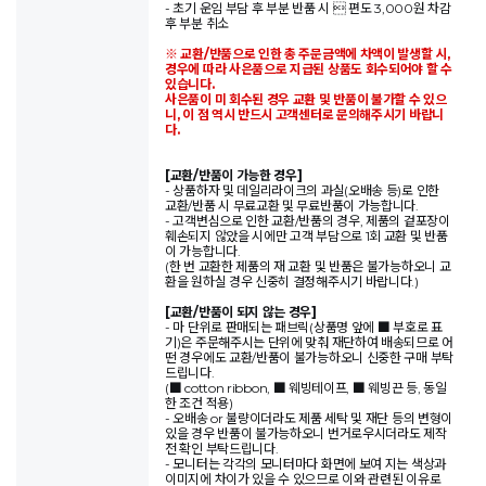
- 초기 운임 부담 후 부분 반품 시  편도 3,000원 차감
후 부분 취소
※ 교환/반품으로 인한 총 주문금액에 차액이 발생할 시,
경우에 따라 사은품으로 지급된 상품도 회수되어야 할 수
있습니다.
사은품이 미 회수된 경우 교환 및 반품이 불가할 수 있으
니, 이 점 역시 반드시 고객센터로 문의해주시기 바랍니
다.
[교환/반품이 가능한 경우]
- 상품하자 및 데일리라이크의 과실(오배송 등)로 인한
교환/반품 시 무료교환 및 무료반품이 가능합니다.
- 고객변심으로 인한 교환/반품의 경우, 제품의 겉포장이
훼손되지 않았을 시에만 고객 부담으로 1회 교환 및 반품
이 가능합니다.
(한 번 교환한 제품의 재 교환 및 반품은 불가능하오니 교
환을 원하실 경우 신중히 결정해주시기 바랍니다.)
[교환/반품이 되지 않는 경우]
- 마 단위로 판매되는 패브릭(상품명 앞에 ■ 부호로 표
기)은 주문해주시는 단위에 맞춰 재단하여 배송되므로 어
떤 경우에도 교환/반품이 불가능하오니 신중한 구매 부탁
드립니다.
(■ cotton ribbon, ■ 웨빙테이프, ■ 웨빙끈 등, 동일
한 조건 적용)
- 오배송 or 불량이더라도 제품 세탁 및 재단 등의 변형이
있을 경우 반품이 불가능하오니 번거로우시더라도 제작
전 확인 부탁드립니다.
- 모니터는 각각의 모니터마다 화면에 보여 지는 색상과
이미지에 차이가 있을 수 있으므로 이와 관련된 이유로