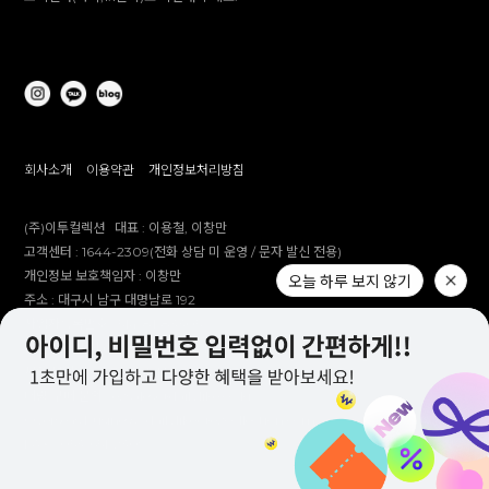
회사소개
이용약관
개인정보처리방침
(주)이투컬렉션
대표 :
이용철, 이창만
고객센터 :
1644-2309(전화 상담 미 운영 / 문자 발신 전용)
개인정보 보호책임자 :
이창만
주소 :
대구시 남구 대명남로 192
사업자등록번호 :
514-81-83305
통신판매업 신고번호 :
제 2012-대구남구-0241호
제안 문의 : e2co@dailylike.co.kr
대량 구매 문의 : e2sales@dailylike.co.kr
Overseas business : dailylike@e2collection.com
FAX :
053-651-2309