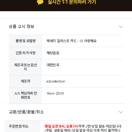
상품 고시 정보
품명 및 모델명
메세지 일러스트 카드 - 01 사랑해요
인증.허가 사항
해당없음
제조국 또는 원산
대한민국
지
제조자
e2collection
A/S 책임자와 전
1644-2309
화번호
교환/반품/환불/취소
주문변경/취소
평일 오전 9시, 오후 1시
하루 2번 당일 발송 마감됩니다.
(주말, 공휴일 제외) 당일 발송 마감 이후 처리 불가하니