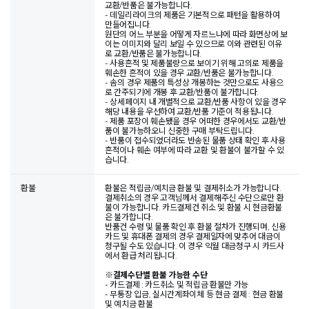
교환/반품은 불가능합니다.
- 데일리라이크의 제품은 기본적으로 패턴을 활용하여
만들어집니다.
원단의 어느 부분을 어떻게 자르느냐에 따라 화면상에 보
이는 이미지와 달리 보일 수 있으므로 이와 관련된 이유
로 교환/반품은 불가능합니다.
- 사용흔적 및 제품불량으로 보이기 위해 고의로 제품을
훼손한 흔적이 있을 경우 교환/반품은 불가능합니다.
- 솜의 경우 제품의 특성상 개봉하는 것만으로도 사용으
로 간주되기에 개봉 후 교환/반품이 불가합니다.
- 상세페이지 내 개별적으로 교환/반품 사항이 있을 경우
해당 내용을 우선하여 교환/반품 기준이 적용됩니다.
- 제품 포장이 훼손됐을 경우 어떠한 경우에서도 교환/반
품이 불가능하오니 신중한 구매 부탁드립니다.
- 반품이 접수되었더라도 반송된 물품 상태 확인 후 사용
흔적이나 훼손 여부에 따라 교환 및 환불이 불가할 수 있
습니다.
환불
환불은 적립금/예치금 환불 및 결제취소가 가능합니다.
결제취소의 경우 고객님께서 결제해주신 수단으로만 환
불이 가능합니다. 카드결제건 취소 및 환불 시 현금환불
은 불가합니다.
반품건 수령 및 물품 확인 후 환불 절차가 진행되며, 신용
카드 및 휴대폰 결제의 경우 결제일자에 맞추어 대금이
청구될 수도 있습니다. 이 경우 익월 대금청구 시 카드사
에서 환급 처리됩니다.
※
결제수단별 환불 가능한 수단
- 카드결제 : 카드취소 및 적립금 환불만 가능
- 무통장 입금, 실시간계좌이체 등 현금 결제 : 현금 환불
및 예치금 환불