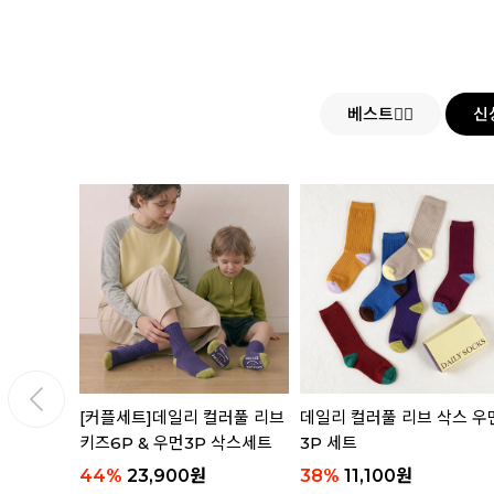
베스트👍🏻
신
삭스 4P
[커플세트]데일리 컬러풀 리브
데일리 컬러풀 리브 삭스 우
키즈6P & 우먼3P 삭스세트
3P 세트
44
%
23,900
원
38
%
11,100
원