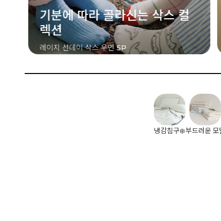
컬
달콤한 컬러를 담은 스트라이프
쿠키 스트라이프 삭스 우먼 2P
냉감침구❄️
부드러운 모