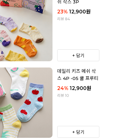
쉬 삭스 3P
23
%
12,900
원
리뷰 84
+ 담기
데일리 키즈 메쉬 삭
스 4P -05 쿨 프루티
24
%
12,900
원
리뷰 10
+ 담기