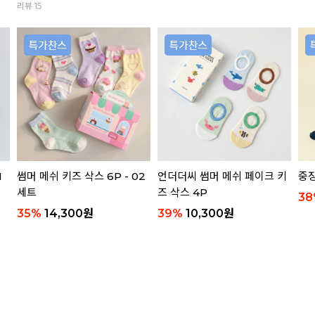
리뷰 15
1
썸머 메쉬 키즈 삭스 6P - 02
언더더씨 썸머 메쉬 페이크 키
중장
세트
즈 삭스 4P
38
35
%
14,300
원
39
%
10,300
원