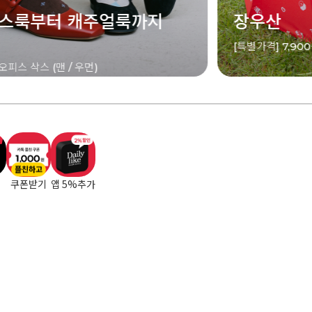
산
오디즈 섬
] 7,900원
[특별가격] 8,90
플친하고
쿠폰받기
앱 5%추가