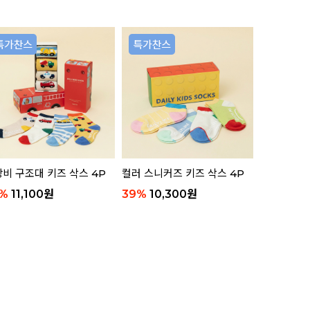
리뷰 11
비 구조대 키즈 삭스 4P
컬러 스니커즈 키즈 삭스 4P
애니멀 부클
함)
%
11,100
원
39
%
10,300
원
63
%
8,8
리뷰 8