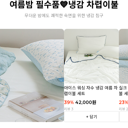
여름밤 필수품💙냉감 차렵이불
무더운 밤에도 쾌적한 숙면을 위한 냉감 침구
아이스 워싱 자수 냉감 여름 차
실크
렵이불 세트
불 
39
%
42,000
원
23
리뷰 3
리뷰 
+ 담기