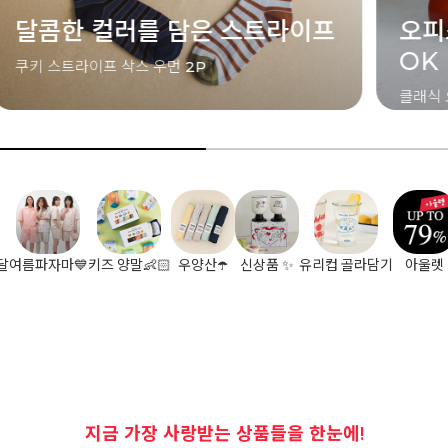
오피스룩부터 캐주얼룩까지
장우
OK
[특별가격
클래식 오피스 삭스 (맨 / 우먼)
달
여름파자마💙
키즈 양말👶🏻
우양산☂️
신상품 ✨
유리컵 골라담기
아울렛
지금 가장 사랑받는 상품들을 한눈에!