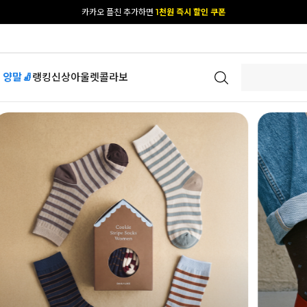
[공식몰 단독] 앱 다운받고
2% 결제 할인 받기
 양말🧦
랭킹
신상
아울렛
콜라보