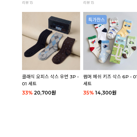
리뷰 15
리뷰 15
 3P 세트
클래식 오피스 삭스 우먼 3P -
썸머 메쉬 키즈 삭스 6P - 0
01 세트
세트
33
%
20,700
원
35
%
14,300
원