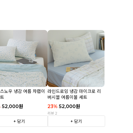
 스노우 냉감 여름 차렵이
라인드로잉 냉감 마이크로 리
세트
버시블 여름이불 세트
%
52,000
원
23
%
52,000
원
2
리뷰 2
+ 담기
+ 담기