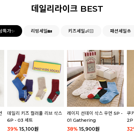
데일리라이크 BEST
상특가✨
리빙세일🏡
키즈세일👶🏻
패션세일🧆
먼
데일리 키즈 컬러풀 리브 삭스
레이지 선데이 삭스 우먼 5P -
쿠키
6P - 03 세트
01 Gathering
2P
39
%
15,100
원
38
%
15,900
원
32