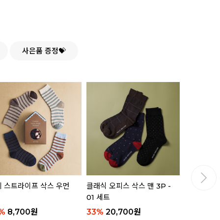
사은품 증정💝
 스트라이프 삭스 우먼
클래식 오피스 삭스 맨 3P -
핸들 플레이트
01 세트
젤리 베어 
%
8,700
원
33
%
20,700
원
16,800
원