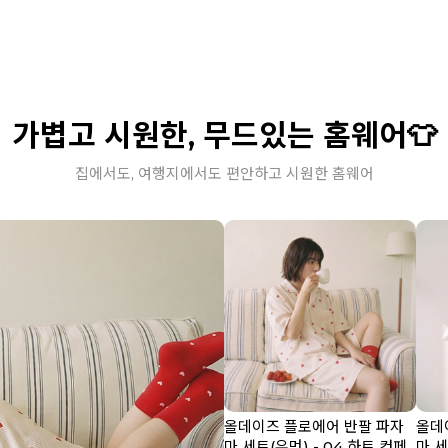
가볍고 시원한, 무드있는 홈웨어👕
집에서도, 여행지에서도 편안하고 시원한 홈웨어
올데이즈 플로에어 반팔 파자
올데
마 세트(우먼) - 04 하트 컨페
마 세