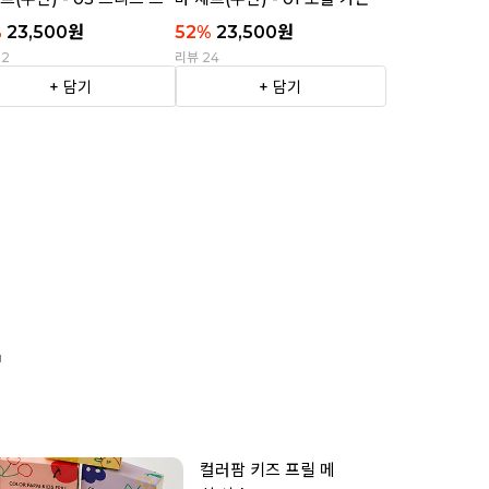
이프
%
23,500
원
52
%
23,500
원
22
리뷰 24
+ 담기
+ 담기

컬러팜 키즈 프릴 메