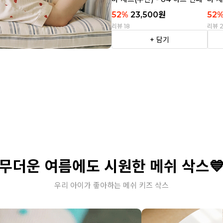
티
트라
52
%
23,500
원
52
리뷰 18
리뷰 
+ 담기
무더운 여름에도 시원한 메쉬 삭스
우리 아이가 좋아하는 메쉬 키즈 삭스