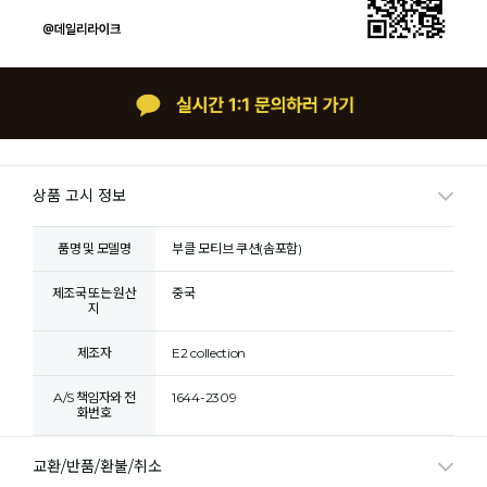
상품 고시 정보
품명 및 모델명
부클 모티브 쿠션(솜포함)
제조국 또는 원산
중국
지
제조자
E2 collection
A/S 책임자와 전
1644-2309
화번호
교환/반품/환불/취소