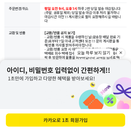
주문변경/취소
평일 오전 9시, 오후 1시
하루 2번 당일 발송 마감됩니다.
(주말, 공휴일 제외) 당일 발송 마감 이후 처리 불가하니
마감시간 이전 1:1 게시판으로 필히 요청해주시길 바랍니
다.
교환 및 반품
[교환/반품 공지 보기]
- 교환/반품 시 제품을 수령하신 날(운송장 배달 완료 기
준)로부터 7일 이내 고객센터 또는 1:1 문의 게시판을 통
해 반품 의사를 밝혀주셔야 합니다.
- 교환/반품 요청 시 데일리라이크 측에서 CJ대한통운
택배로 회수 택배 접수를 도와드리며, 택배기사님께서 연
락 후 방문하여 물품을 회수하십니다. 고객님 임의로 택
배 접수하여 반송하실 경우 추가 비용이 발생할 수 있사
오니 데일리라이크 고객센터나 1:1 문의 게시판으로 먼저
문의하시어 직원의 안내에 따라주시기 바랍니다.
- 교환/반품 배송 및 수거지 변경도 가능하니 접수 당시
요청해주시면 됩니다.
- 제품하자 및 데일리라이크 과실로 인한 교환/반품 발생
시에만 무료 맞교환/무료반품이 가능하며, 이 외의 경우
운임은 고객님께서 부담해주셔야 합니다. 물품과 함께 운
임비 동봉 시 분실될 우려가 있기에 이 경우 운임비 별도
입금 or 환불되는 금액에서 공제 가능합니다. (운임 발생
기준, 아래 내용 참고)
[일반 교환 시 / 선회수 후배송으로 진행]
회수 + 재배송 = 왕복 운임 6,000원
[일반 반품 시] 반
바로 구매하기
품 후 남은 금액에 따라 상이
- 무료 배송 후 전체 반품 시  왕복 6,000원