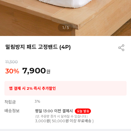
1
/
5
밀림방지 패드 고정밴드 (4P)
11,300
7,900
30
%
원
앱 결제 시 2% 즉시 추가할인
3%
적립금
배송정보
평일 13:00 이전 결제시
오늘 발송
(단, 주문량 증가 시 달라질 수 있습니다.)
3,000원( 50,000원 이상 무료배송 )