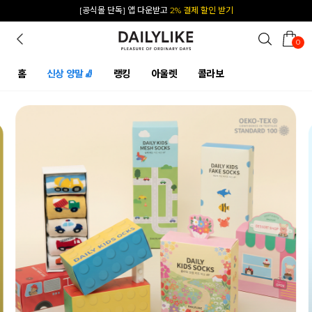
카카오 플친 추가하면
1천원 즉시 할인 쿠폰
0
홈
신상 양말🧦
랭킹
아울렛
콜라보