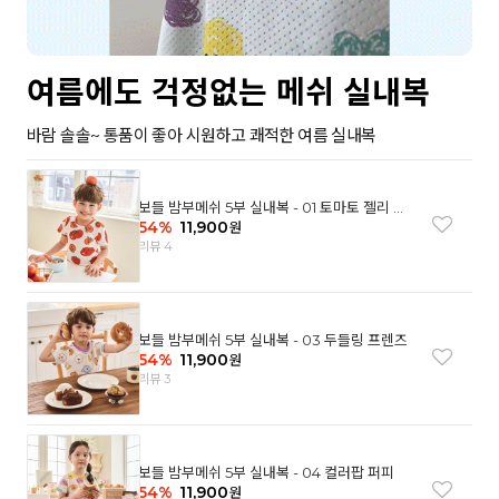
여름에도 걱정없는 메쉬 실내복
바람 솔솔~ 통품이 좋아 시원하고 쾌적한 여름 실내복
보들 밤부메쉬 5부 실내복 - 01 토마토 젤리 베
어
54
%
11,900
원
리뷰 4
보들 밤부메쉬 5부 실내복 - 03 두들링 프렌즈
54
%
11,900
원
리뷰 3
보들 밤부메쉬 5부 실내복 - 04 컬러팝 퍼피
54
%
11,900
원