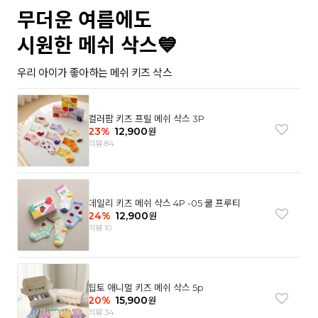
무더운 여름에도
시원한 메쉬 삭스💙
우리 아이가 좋아하는 메쉬 키즈 삭스
컬러팜 키즈 프릴 메쉬 삭스 3P
23
%
12,900
원
리뷰 84
데일리 키즈 메쉬 삭스 4P -05 쿨 프루티
24
%
12,900
원
리뷰 10
팁토 애니멀 키즈 메쉬 삭스 5p
20
%
15,900
원
리뷰 34