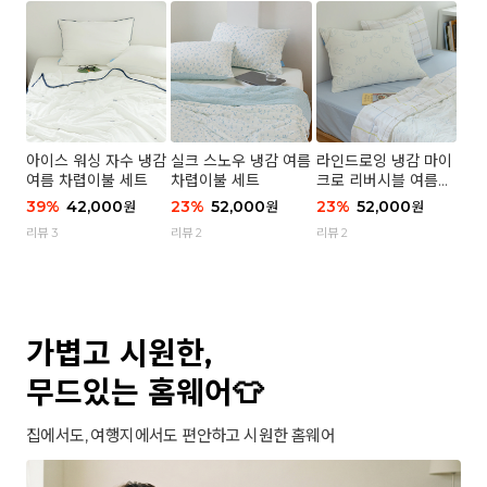
아이스 워싱 자수 냉감
실크 스노우 냉감 여름
라인드로잉 냉감 마이
여름 차렵이불 세트
차렵이불 세트
크로 리버시블 여름이
불 세트
39
%
42,000
23
%
52,000
23
%
52,000
원
원
원
리뷰 3
리뷰 2
리뷰 2
가볍고 시원한,
무드있는 홈웨어👕
집에서도, 여행지에서도 편안하고 시원한 홈웨어