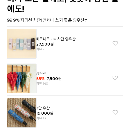
에도!
99.9% 자외선 차단! 언제나 쓰기 좋은 양우산☂️
피크니크 UV 차단 양우산
27,900
원
리뷰 25
장우산
65
%
7,900
원
리뷰 140
3단 우산
19,000
원
리뷰 138