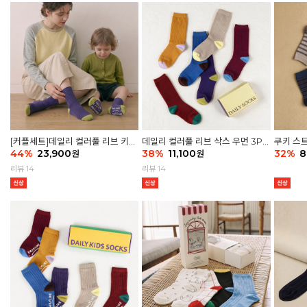
[커플세트]데일리 컬러풀 리브 키즈
데일리 컬러풀 리브 삭스 우먼 3P
쿠키 스트
6P & 우먼3P 삭스세트
44
%
23,900
세트
38
%
11,100
32
%
8
원
원
리뷰 14
리뷰 14