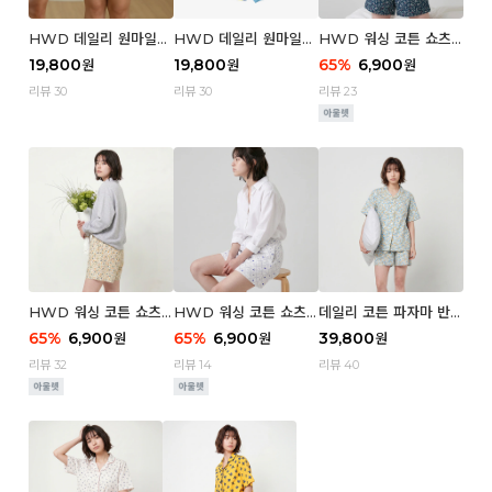
HWD 데일리 원마일
HWD 데일리 원마일
HWD 워싱 코튼 쇼츠
쇼츠 - 03 Poodle (우
쇼츠 - 02 Chouchou
(우먼) - 03 Berry tre
19,800
19,800
65
%
6,900
원
원
원
먼)
(우먼)
e
리뷰 30
리뷰 30
리뷰 23
HWD 워싱 코튼 쇼츠
HWD 워싱 코튼 쇼츠
데일리 코튼 파자마 반팔
(우먼) - 02 Retro flo
(우먼) - 01 Blue whal
세트 (우먼) - 03 Sum
65
%
6,900
65
%
6,900
39,800
원
원
원
wer
e
mer lane
리뷰 32
리뷰 14
리뷰 40