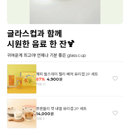
글라스컵과 함께
시원한 음료 한 잔🍹
귀여운게 최고야! 언제나 기분 좋은 glass cup
해피 벌스데이 젤리 베어 유리컵 2P 세트
67
%
4,900
원
리뷰 21
프렌들리 캣 내열 유리컵 2P 세트
14,000
원
리뷰 3