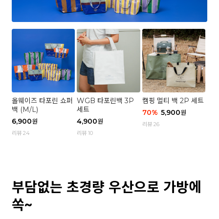
올웨이즈 타포린 쇼퍼
WGB 타포린백 3P
캠핑 멀티 백 2P 세트
백 (M/L)
세트
70
%
5,900
원
6,900
4,900
원
원
리뷰 26
리뷰 24
리뷰 10
부담없는 초경량 우산으로 가방에
쏙~