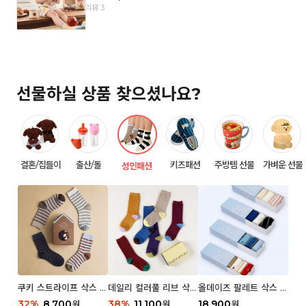
리뷰 3
선물하실 상품 찾으셨나요?
결혼/집들이
출산/돌
키즈패션
주방템 선물
가벼운 선물
성인패션
쿠키 스트라이프 삭스 우
데일리 컬러풀 리브 삭스
올데이즈 팔레트 삭스 우
먼 2P
우먼 3P 세트
먼 5P
32
%
8,700
38
%
11,100
18,900
원
원
원