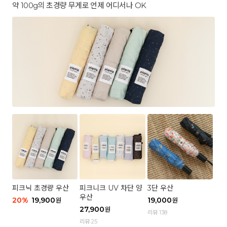
약 100g의 초경량 무게로 언제 어디서나 OK
피크닉 초경량 우산
피크니크 UV 차단 양
3단 우산
우산
20
%
19,900
19,000
원
원
27,900
원
리뷰 138
리뷰 25