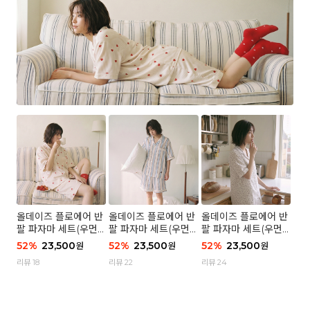
올데이즈 플로에어 반
올데이즈 플로에어 반
올데이즈 플로에어 반
팔 파자마 세트(우먼)
팔 파자마 세트(우먼)
팔 파자마 세트(우먼)
- 04 하트 컨페티
- 03 브리즈 스트라이
- 01 포슬 가든
52
%
23,500
52
%
23,500
52
%
23,500
원
원
원
프
리뷰 18
리뷰 22
리뷰 24