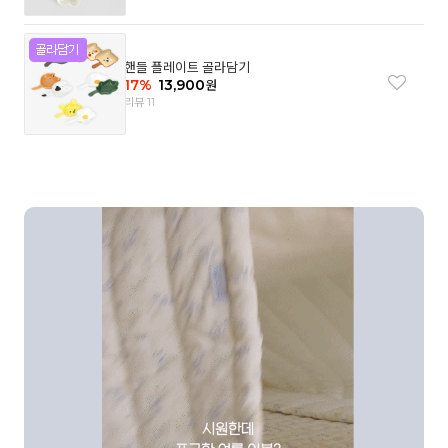
핸들 플레이트 골라담기
17
%
13,900
원
리뷰 11