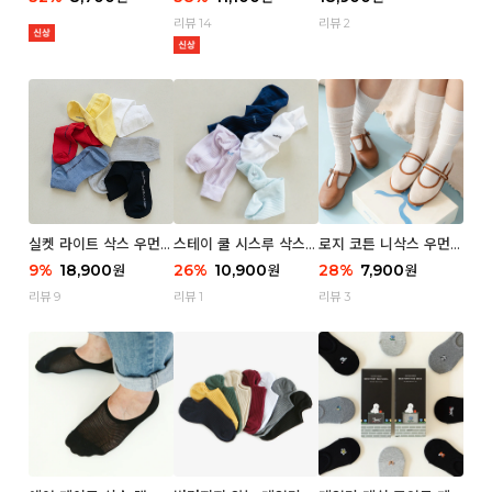
리뷰 14
리뷰 2
실켓 라이트 삭스 우먼 3
스테이 쿨 시스루 삭스
로지 코튼 니삭스 우먼 1
P
우먼 2P
P
9
%
18,900
26
%
10,900
28
%
7,900
원
원
원
리뷰 9
리뷰 1
리뷰 3