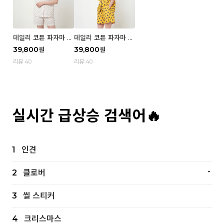
데일리 코튼 파자마 반
데일리 코튼 파자마 반
팔 세트 (우먼) - 02
팔 세트 (우먼) - 01 Mi
39,800
39,800
원
원
Blue cherry
z
리뷰 40
리뷰 40
실시간 급상승 검색어🔥
1
인견
-
2
클로버
3
씰 스티커
4
크리스마스