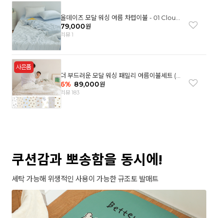
올데이즈 모달 워싱 여름 차렵이불 - 01 Cloud
garden(SS)
79,000
원
리뷰 1
더 부드러운 모달 워싱 패밀리 여름이불세트 (8
컬러)
6
%
89,000
원
리뷰 183
쿠션감과 뽀송함을 동시에!
세탁 가능해 위생적인 사용이 가능한 규조토 발매트