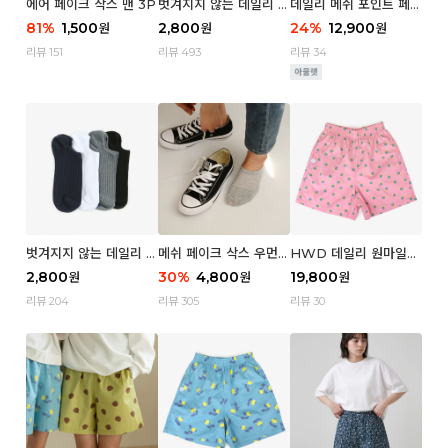
에어 페이크 삭스 맨 3P
벗겨지지 않는 데일리 페
데일리 메쉬 포인트 페이
이크 삭스 (우먼)
크 삭스 우먼 4P
81
%
1,500
2,800
24
%
12,900
원
원
원
리뷰 151
리뷰 493
리뷰 34
벗겨지지 않는 데일리 페
메쉬 페이크 삭스 우먼 3
HWD 데일리 원마일
이크 삭스 (맨)
P
쇼츠 - 04 Aroma (우
2,800
30
%
4,800
19,800
원
원
원
먼)
리뷰 204
리뷰 305
리뷰 30