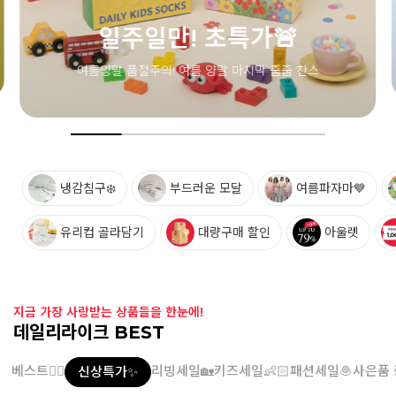
일주일만! 초특가🚨
여름양말 품절주의! 여름 양말 마지막 줍줍 찬스
냉감침구❄️
부드러운 모달
여름파자마💙
유리컵 골라담기
대량구매 할인
아울렛
지금 가장 사랑받는 상품들을 한눈에!
데일리라이크 BEST
베스트👍🏻
리빙세일🏡
키즈세일👶🏻
패션세일🧆
사은품 
신상특가✨