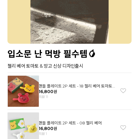
입소문 난 먹방 필수템🥭
젤리 베어 토마토 & 망고 신상 디자인출시
핸들 플레이트 2P 세트 - 18 젤리 베어 토마토
& 망고
16,800
원
리뷰 11
핸들 플레이트 2P 세트 - 08 젤리 베어
16,800
원
리뷰 1