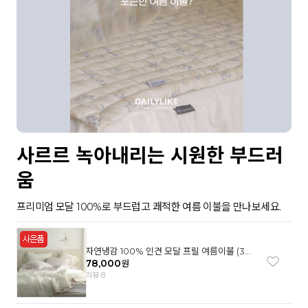
사르르 녹아내리는 시원한 부드러
움
프리미엄 모달 100%로 부드럽고 쾌적한 여름 이불을 만나보세요.
자연냉감 100% 인견 모달 프릴 여름이불 (3컬
러)
78,000
원
리뷰 8