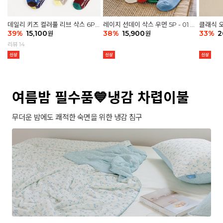
데일리 키즈 컬러풀 리브 삭스 6P -
레이지 선데이 삭스 우먼 5P - 01 G
클래식 오
03 세트
39
%
15,100
athering
38
%
15,900
세트
33
%
2
원
원
리뷰 14
여름밤 필수품💙냉감 차렵이불
무더운 밤에도 쾌적한 숙면을 위한 냉감 침구