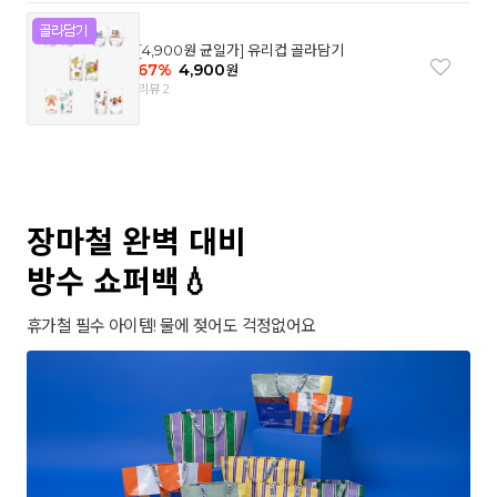
[4,900원 균일가] 유리컵 골라담기
67
%
4,900
원
리뷰 2
장마철 완벽 대비
방수 쇼퍼백💧
휴가철 필수 아이템! 물에 젖어도 걱정없어요