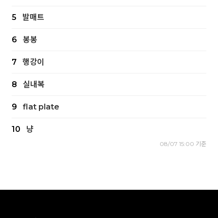
5
발매트
6
봉봉
7
행강이
8
실내복
9
flat plate
10
냥
08/07 15:00 기준