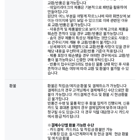
교환/반품은 불가능합니다.
- 데일리라이크의 제품은 기본적으로 패턴을 활용하여
만들어집니다.
원단의 어느 부분을 어떻게 자르느냐에 따라 화면상에 보
이는 이미지와 달리 보일 수 있으므로 이와 관련된 이유
로 교환/반품은 불가능합니다.
- 사용흔적 및 제품불량으로 보이기 위해 고의로 제품을
훼손한 흔적이 있을 경우 교환/반품은 불가능합니다.
- 솜의 경우 제품의 특성상 개봉하는 것만으로도 사용으
로 간주되기에 개봉 후 교환/반품이 불가합니다.
- 상세페이지 내 개별적으로 교환/반품 사항이 있을 경우
해당 내용을 우선하여 교환/반품 기준이 적용됩니다.
- 제품 포장이 훼손됐을 경우 어떠한 경우에서도 교환/반
품이 불가능하오니 신중한 구매 부탁드립니다.
- 반품이 접수되었더라도 반송된 물품 상태 확인 후 사용
흔적이나 훼손 여부에 따라 교환 및 환불이 불가할 수 있
습니다.
환불
환불은 적립금/예치금 환불 및 결제취소가 가능합니다.
결제취소의 경우 고객님께서 결제해주신 수단으로만 환
불이 가능합니다. 카드결제건 취소 및 환불 시 현금환불
은 불가합니다.
반품건 수령 및 물품 확인 후 환불 절차가 진행되며, 신용
카드 및 휴대폰 결제의 경우 결제일자에 맞추어 대금이
청구될 수도 있습니다. 이 경우 익월 대금청구 시 카드사
에서 환급 처리됩니다.
※
결제수단별 환불 가능한 수단
- 카드결제 : 카드취소 및 적립금 환불만 가능
- 무통장 입금, 실시간계좌이체 등 현금 결제 : 현금 환불
및 예치금 환불