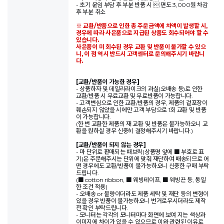
- 초기 운임 부담 후 부분 반품 시  편도 3,000원 차감
후 부분 취소
※ 교환/반품으로 인한 총 주문금액에 차액이 발생할 시,
경우에 따라 사은품으로 지급된 상품도 회수되어야 할 수
있습니다.
사은품이 미 회수된 경우 교환 및 반품이 불가할 수 있으
니, 이 점 역시 반드시 고객센터로 문의해주시기 바랍니
다.
[교환/반품이 가능한 경우]
- 상품하자 및 데일리라이크의 과실(오배송 등)로 인한
교환/반품 시 무료교환 및 무료반품이 가능합니다.
- 고객변심으로 인한 교환/반품의 경우, 제품의 겉포장이
훼손되지 않았을 시에만 고객 부담으로 1회 교환 및 반품
이 가능합니다.
(한 번 교환한 제품의 재 교환 및 반품은 불가능하오니 교
환을 원하실 경우 신중히 결정해주시기 바랍니다.)
[교환/반품이 되지 않는 경우]
- 마 단위로 판매되는 패브릭(상품명 앞에 ■ 부호로 표
기)은 주문해주시는 단위에 맞춰 재단하여 배송되므로 어
떤 경우에도 교환/반품이 불가능하오니 신중한 구매 부탁
드립니다.
(■ cotton ribbon, ■ 웨빙테이프, ■ 웨빙끈 등, 동일
한 조건 적용)
- 오배송 or 불량이더라도 제품 세탁 및 재단 등의 변형이
있을 경우 반품이 불가능하오니 번거로우시더라도 제작
전 확인 부탁드립니다.
- 모니터는 각각의 모니터마다 화면에 보여 지는 색상과
이미지에 차이가 있을 수 있으므로 이와 관련된 이유로