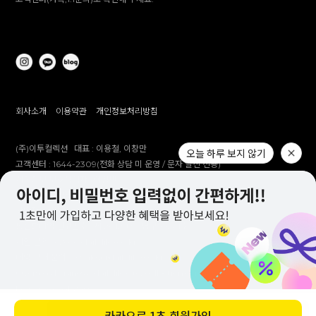
회사소개
이용약관
개인정보처리방침
(주)이투컬렉션
대표 :
이용철, 이창만
오늘 하루 보지 않기
고객센터 :
1644-2309(전화 상담 미 운영 / 문자 발신 전용)
개인정보 보호책임자 :
이창만
주소 :
대구시 남구 대명남로 192
사업자등록번호 :
514-81-83305
통신판매업 신고번호 :
제 2012-대구남구-0241호
제안 문의 : e2co@dailylike.co.kr
대량 구매 문의 : e2sales@dailylike.co.kr
Overseas business : dailylike@e2collection.com
FAX :
053-651-2309
카카오로
1초 회원가입