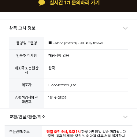
상품 고시 정보
품명 및 모델명
■ Fabric (oxford) - 911 Jelly flower
인증.허가 사항
해당사항 없음
제조국 또는 원산
한국
지
제조자
E2 collection.,Ltd
A/S 책임자와 전
1644-2309
화번호
교환/반품/환불/취소
주문변경/취소
평일 오전 9시, 오후 1시
하루 2번 당일 발송 마감됩니다.
(주말, 공휴일 제외) 당일 발송 마감 이후 처리 불가하니