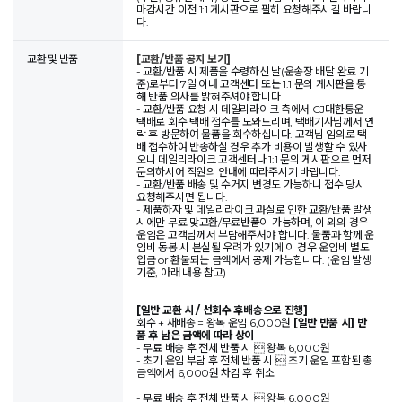
마감시간 이전 1:1 게시판으로 필히 요청해주시길 바랍니
다.
교환 및 반품
[교환/반품 공지 보기]
- 교환/반품 시 제품을 수령하신 날(운송장 배달 완료 기
준)로부터 7일 이내 고객센터 또는 1:1 문의 게시판을 통
해 반품 의사를 밝혀주셔야 합니다.
- 교환/반품 요청 시 데일리라이크 측에서 CJ대한통운
택배로 회수 택배 접수를 도와드리며, 택배기사님께서 연
락 후 방문하여 물품을 회수하십니다. 고객님 임의로 택
배 접수하여 반송하실 경우 추가 비용이 발생할 수 있사
오니 데일리라이크 고객센터나 1:1 문의 게시판으로 먼저
문의하시어 직원의 안내에 따라주시기 바랍니다.
- 교환/반품 배송 및 수거지 변경도 가능하니 접수 당시
요청해주시면 됩니다.
- 제품하자 및 데일리라이크 과실로 인한 교환/반품 발생
시에만 무료 맞교환/무료반품이 가능하며, 이 외의 경우
운임은 고객님께서 부담해주셔야 합니다. 물품과 함께 운
임비 동봉 시 분실될 우려가 있기에 이 경우 운임비 별도
입금 or 환불되는 금액에서 공제 가능합니다. (운임 발생
기준, 아래 내용 참고)
[일반 교환 시 / 선회수 후배송으로 진행]
회수 + 재배송 = 왕복 운임 6,000원
[일반 반품 시] 반
품 후 남은 금액에 따라 상이
- 무료 배송 후 전체 반품 시  왕복 6,000원
- 초기 운임 부담 후 전체 반품 시  초기 운임 포함된 총
금액에서 6,000원 차감 후 취소
- 무료 배송 후 전체 반품 시  왕복 6,000원