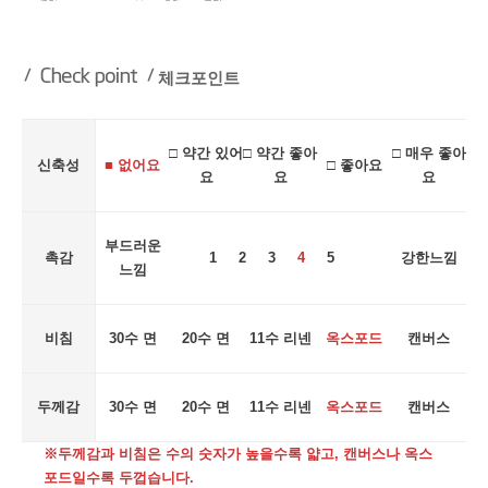
체크포인트
□ 약간 있어
□ 약간 좋아
□ 매우 좋아
신축성
■ 없어요
□ 좋아요
요
요
요
부드러운
촉감
1 2 3
4
5
강한느낌
느낌
비침
30수 면
20수 면
11수 리넨
옥스포드
캔버스
두께감
30수 면
20수 면
11수 리넨
옥스포드
캔버스
※두께감과 비침은 수의 숫자가 높을수록 얇고, 캔버스나 옥스
포드일수록 두껍습니다.