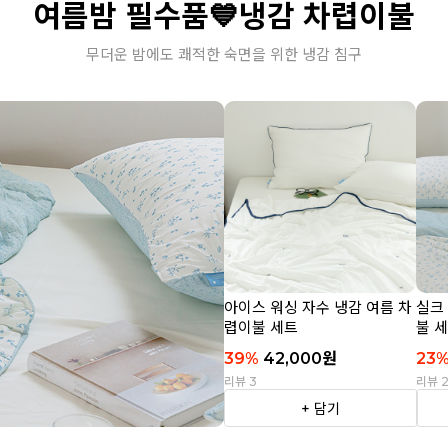
여름밤 필수품💙냉감 차렵이불
무더운 밤에도 쾌적한 숙면을 위한 냉감 침구
아이스 워싱 자수 냉감 여름 차
실크
렵이불 세트
불 
39
%
42,000
원
23
리뷰 3
리뷰 
+ 담기