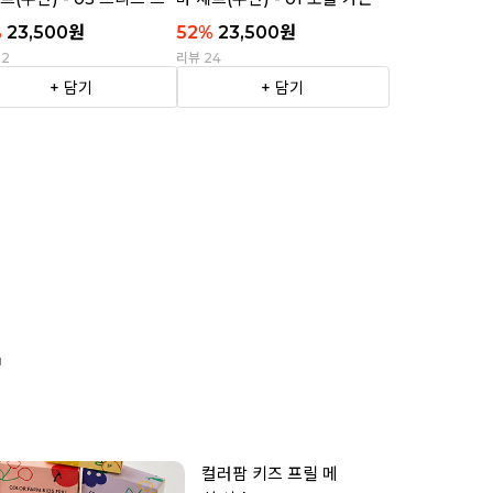
이프
%
23,500
원
52
%
23,500
원
22
리뷰 24
+ 담기
+ 담기

컬러팜 키즈 프릴 메