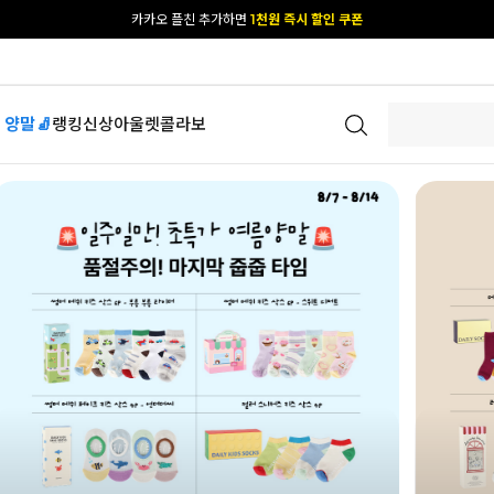
[공식몰 단독] 앱 다운받고
2% 결제 할인 받기
 양말🧦
랭킹
신상
아울렛
콜라보