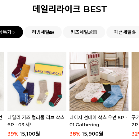
데일리라이크 BEST
상특가✨
리빙세일🏡
키즈세일👶🏻
패션세일🧆
먼
데일리 키즈 컬러풀 리브 삭스
레이지 선데이 삭스 우먼 5P -
쿠키
6P - 03 세트
01 Gathering
2P
39
%
15,100
원
38
%
15,900
원
32