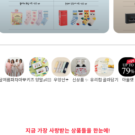
맘 
데일리 
달
여름파자마💙
키즈 양말👶🏻
우양산☂️
신상품 ✨
유리컵 골라담기
아울렛
지금 가장 사랑받는 상품들을 한눈에!