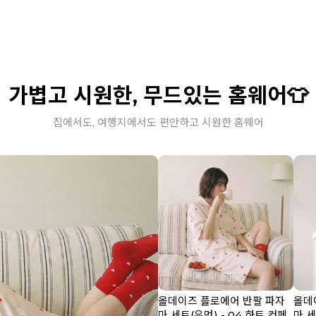
가볍고 시원한, 무드있는 홈웨어👕
집에서도, 여행지에서도 편안하고 시원한 홈웨어
올데이즈 플로에어 반팔 파자
올데
마 세트(우먼) - 04 하트 컨페
마 세