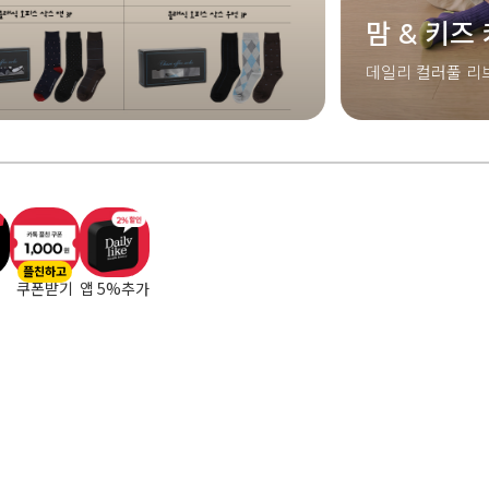
& 키즈 커플룩 완성 🧦
기분에 따
렉션
컬러풀 리브 삭스 키즈&우먼 세트
레이지 선데이 삭스
플친하고
쿠폰받기
앱 5%추가