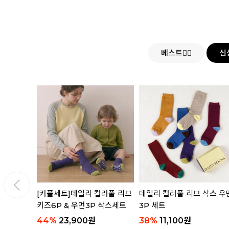
베스트👍🏻
신
삭스 4P
[커플세트]데일리 컬러풀 리브
데일리 컬러풀 리브 삭스 우
키즈6P & 우먼3P 삭스세트
3P 세트
44
%
23,900
원
38
%
11,100
원