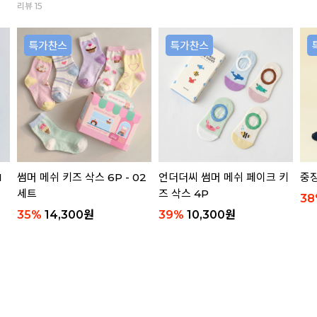
리뷰 15
1
썸머 메쉬 키즈 삭스 6P - 02
언더더씨 썸머 메쉬 페이크 키
중장
세트
즈 삭스 4P
38
35
%
14,300
원
39
%
10,300
원