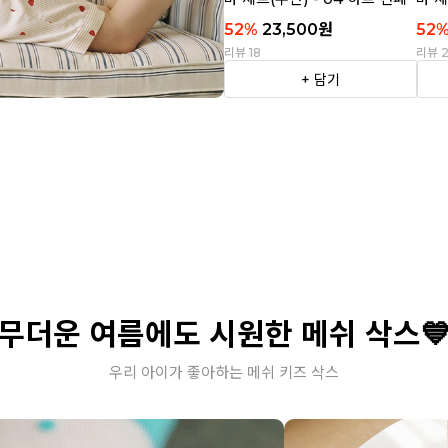
티
트라
52
%
23,500
원
52
리뷰 18
리뷰 
+ 담기
무더운 여름에도 시원한 메쉬 삭스
우리 아이가 좋아하는 메쉬 키즈 삭스