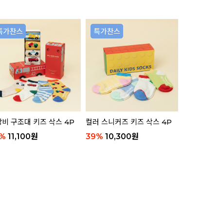
리뷰 11
비 구조대 키즈 삭스 4P
컬러 스니커즈 키즈 삭스 4P
애니멀 부클
함)
%
11,100
원
39
%
10,300
원
63
%
8,8
리뷰 8