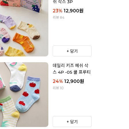
쉬 삭스 3P
23
%
12,900
원
리뷰 84
+ 담기
데일리 키즈 메쉬 삭
스 4P -05 쿨 프루티
24
%
12,900
원
리뷰 10
+ 담기