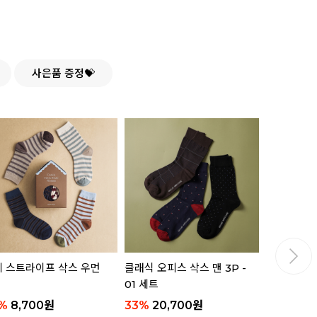
사은품 증정💝
 스트라이프 삭스 우먼
클래식 오피스 삭스 맨 3P -
핸들 플레이트
01 세트
젤리 베어 
%
8,700
원
33
%
20,700
원
16,800
원