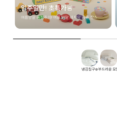
냉감침구❄️
부드러운 모