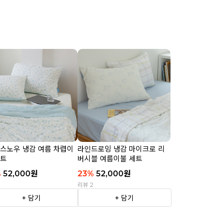
 스노우 냉감 여름 차렵이
라인드로잉 냉감 마이크로 리
세트
버시블 여름이불 세트
%
52,000
원
23
%
52,000
원
2
리뷰 2
+ 담기
+ 담기