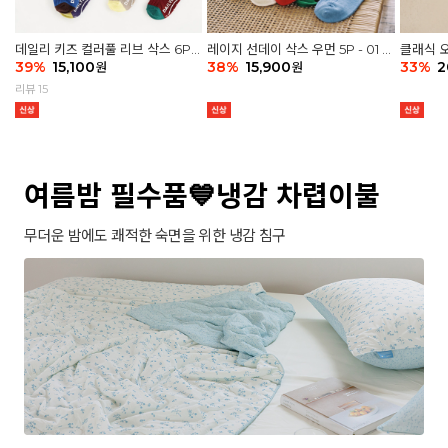
데일리 키즈 컬러풀 리브 삭스 6P -
레이지 선데이 삭스 우먼 5P - 01 G
클래식 오
03 세트
39
%
15,100
athering
38
%
15,900
세트
33
%
2
원
원
리뷰 15
여름밤 필수품💙냉감 차렵이불
무더운 밤에도 쾌적한 숙면을 위한 냉감 침구