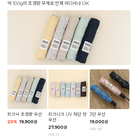
약 100g의 초경량 무게로 언제 어디서나 OK
피크닉 초경량 우산
피크니크 UV 차단 양
3단 우산
우산
20
%
19,900
19,000
원
원
27,900
원
리뷰 138
리뷰 25