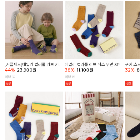
[커플세트]데일리 컬러풀 리브 키즈
데일리 컬러풀 리브 삭스 우먼 3P
쿠키 스트
6P & 우먼3P 삭스세트
44
%
23,900
세트
38
%
11,100
32
%
8
원
원
리뷰 32
리뷰 15