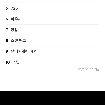
5
725
6
파우치
7
양말
8
스텐 머그
9
알러지케어 이불
10
라면
08/11 03:00 기준