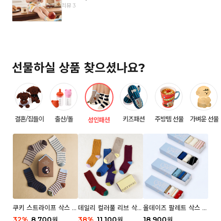
리뷰 3
선물하실 상품 찾으셨나요?
결혼/집들이
출산/돌
키즈패션
주방템 선물
가벼운 선물
성인패션
쿠키 스트라이프 삭스 우
데일리 컬러풀 리브 삭스
올데이즈 팔레트 삭스 우
먼 2P
우먼 3P 세트
먼 5P
32
%
8,700
38
%
11,100
18,900
원
원
원