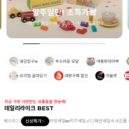
냉감침구❄️
부드러운 모달
여름파자마💙
유리컵 골라담기
대량구매 할인
아울렛
지금 가장 사랑받는 상품들을 한눈에!
데일리라이크 BEST
베스트👍🏻
리빙세일🏡
키즈세일👶🏻
패션세일🧆
사은품 
신상특가✨