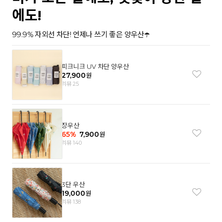
에도!
99.9% 자외선 차단! 언제나 쓰기 좋은 양우산☂️
피크니크 UV 차단 양우산
27,900
원
리뷰 25
장우산
65
%
7,900
원
리뷰 140
3단 우산
19,000
원
리뷰 138