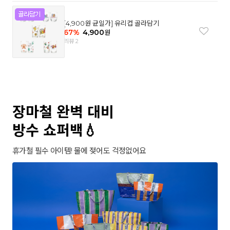
[4,900원 균일가] 유리컵 골라담기
67
%
4,900
원
리뷰 2
장마철 완벽 대비
방수 쇼퍼백💧
휴가철 필수 아이템! 물에 젖어도 걱정없어요