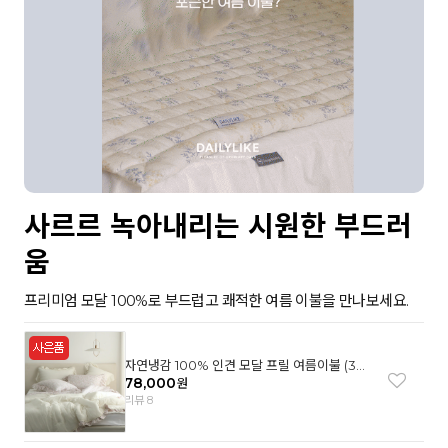
사르르 녹아내리는 시원한 부드러
움
프리미엄 모달 100%로 부드럽고 쾌적한 여름 이불을 만나보세요.
자연냉감 100% 인견 모달 프릴 여름이불 (3컬
러)
78,000
원
리뷰 8