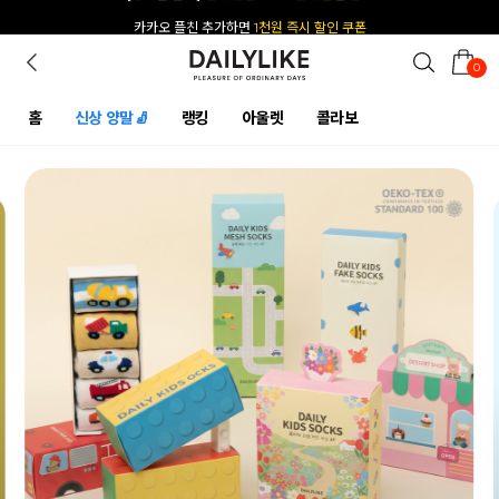
카카오 플친 추가하면
1천원 즉시 할인 쿠폰
0
홈
신상 양말🧦
랭킹
아울렛
콜라보