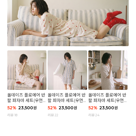
올데이즈 플로에어 반
올데이즈 플로에어 반
올데이즈 플로에어 반
팔 파자마 세트(우먼)
팔 파자마 세트(우먼)
팔 파자마 세트(우먼)
- 04 하트 컨페티
- 03 브리즈 스트라이
- 01 포슬 가든
52
%
23,500
52
%
23,500
52
%
23,500
원
원
원
프
리뷰 18
리뷰 22
리뷰 24