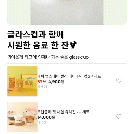
글라스컵과 함께
시원한 음료 한 잔🍹
귀여운게 최고야! 언제나 기분 좋은 glass cup
해피 벌스데이 젤리 베어 유리컵 2P 세트
67
%
4,900
원
리뷰 21
프렌들리 캣 내열 유리컵 2P 세트
14,000
원
리뷰 3