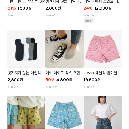
에어 페이크 삭스 맨 3P
벗겨지지 않는 데일리 페
데일리 메쉬 포인트 페이
이크 삭스 (우먼)
크 삭스 우먼 4P
81
%
1,500
2,800
24
%
12,900
원
원
원
리뷰 152
리뷰 493
리뷰 34
벗겨지지 않는 데일리 페
메쉬 페이크 삭스 우먼 3
HWD 데일리 원마일
이크 삭스 (맨)
P
쇼츠 - 04 Aroma (우
2,800
30
%
4,800
19,800
원
원
원
먼)
리뷰 204
리뷰 305
리뷰 30