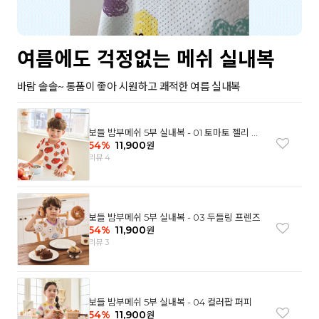
여름에도 걱정없는 메쉬 실내복
바람 솔솔~ 통품이 좋아 시원하고 쾌적한 여름 실내복
보들 밤부메쉬 5부 실내복 - 01 토마토 젤리 베
어
54
%
11,900
원
리뷰 4
보들 밤부메쉬 5부 실내복 - 03 두들링 프렌즈
54
%
11,900
원
리뷰 3
보들 밤부메쉬 5부 실내복 - 04 컬러팝 퍼피
54
%
11,900
원