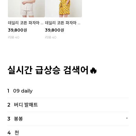
데일리 코튼 파자마 반
데일리 코튼 파자마 반
팔 세트 (우먼) - 02
팔 세트 (우먼) - 01 Mi
39,800
39,800
원
원
Blue cherry
z
리뷰 40
리뷰 40
실시간 급상승 검색어🔥
1
09 daily
2
버디 발매트
-
3
봉봉
4
천