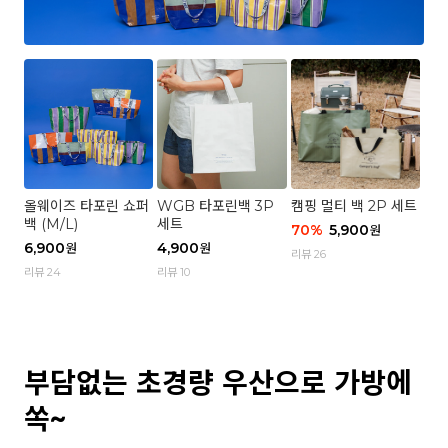
올웨이즈 타포린 쇼퍼
WGB 타포린백 3P
캠핑 멀티 백 2P 세트
백 (M/L)
세트
70
%
5,900
원
6,900
4,900
원
원
리뷰 26
리뷰 24
리뷰 10
부담없는 초경량 우산으로 가방에
쏙~