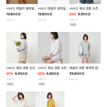
HWD 데일리 원마일
HWD 데일리 원마일
HWD 워싱 코튼 쇼츠
쇼츠 - 03 Poodle (우
쇼츠 - 02 Chouchou
(우먼) - 03 Berry tre
19,800
19,800
65
%
6,900
원
원
원
먼)
(우먼)
e
리뷰 30
리뷰 30
리뷰 23
HWD 워싱 코튼 쇼츠
HWD 워싱 코튼 쇼츠
데일리 코튼 파자마 반팔
(우먼) - 02 Retro flo
(우먼) - 01 Blue whal
세트 (우먼) - 03 Sum
65
%
6,900
65
%
6,900
39,800
원
원
원
wer
e
mer lane
리뷰 32
리뷰 15
리뷰 40