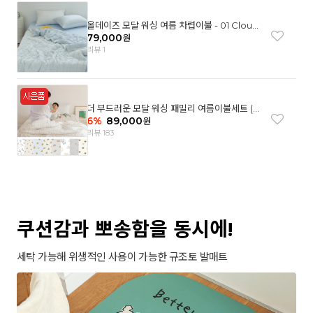
올데이즈 모달 워싱 여름 차렵이불 - 01 Cloud
garden(SS)
79,000
원
리뷰 1
더 부드러운 모달 워싱 패밀리 여름이불세트 (8
컬러)
6
%
89,000
원
리뷰 183
쿠션감과 뽀송함을 동시에!
세탁 가능해 위생적인 사용이 가능한 규조토 발매트