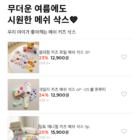
무더운 여름에도
시원한 메쉬 삭스💙
우리 아이가 좋아하는 메쉬 키즈 삭스
컬러팜 키즈 프릴 메쉬 삭스 3P
23
%
12,900
원
리뷰 84
데일리 키즈 메쉬 삭스 4P -05 쿨 프루티
24
%
12,900
원
리뷰 10
팁토 애니멀 키즈 메쉬 삭스 5p
20
%
15,900
원
리뷰 34