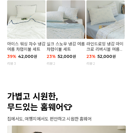
아이스 워싱 자수 냉감
실크 스노우 냉감 여름
라인드로잉 냉감 마이
여름 차렵이불 세트
차렵이불 세트
크로 리버시블 여름이
불 세트
39
%
42,000
23
%
52,000
23
%
52,000
원
원
원
리뷰 3
리뷰 2
리뷰 2
가볍고 시원한,
무드있는 홈웨어👕
집에서도, 여행지에서도 편안하고 시원한 홈웨어