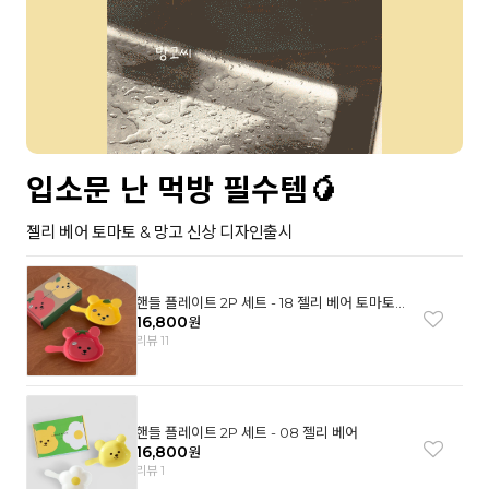
입소문 난 먹방 필수템🥭
젤리 베어 토마토 & 망고 신상 디자인출시
핸들 플레이트 2P 세트 - 18 젤리 베어 토마토
& 망고
16,800
원
리뷰 11
핸들 플레이트 2P 세트 - 08 젤리 베어
16,800
원
리뷰 1