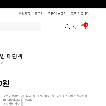
회원가입
로그인
주문/배송조회
고객 커뮤니티
0
빔 패딩백
이즈
0
원
1)오염된 부분만 물티슈로 닦아내거나 미지근한 물에 중성 세제를 사용하여
단독 세탁하세요.(고온세탁,
드라이클리닝불가)