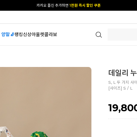
[공식몰 단독] 앱 다운받고
2% 결제 할인 받기
 양말🧦
랭킹
신상
아울렛
콜라보
데일리 누
S, L 두 가지 사
[사이즈] S / L
19,80