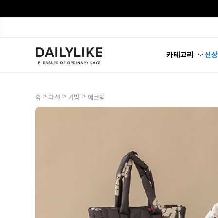
카테고리
신상
>
>
>
홈
패션
가방
에코백