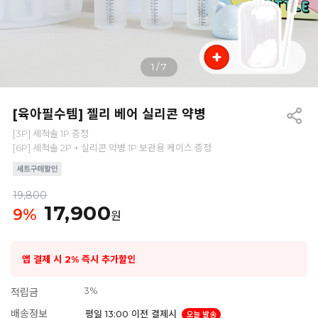
1
/
7
[육아필수템] 젤리 베어 실리콘 약병
[3P] 세척솔 1P 증정
[6P] 세척솔 2P + 실리콘 약병 1P 보관용 케이스 증정
19,800
17,900
9
%
원
앱 결제 시 2% 즉시 추가할인
3%
적립금
배송정보
평일 13:00 이전 결제시
오늘 발송