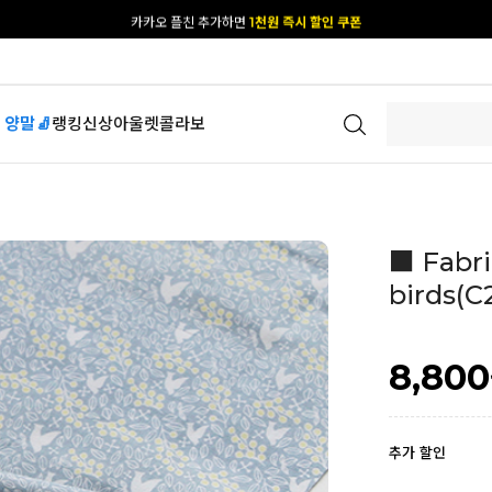
카카오 플친 추가하면
1천원 즉시 할인 쿠폰
[공식몰 단독] 앱 다운받고
2% 결제 할인 받기
 양말🧦
랭킹
신상
아울렛
콜라보
■ Fabri
birds(C
8,800
추가 할인