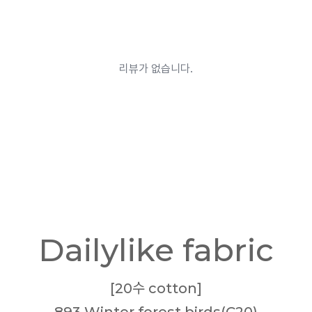
Dailylike fabric
[20수 cotton]
893 Winter forest birds(C20)