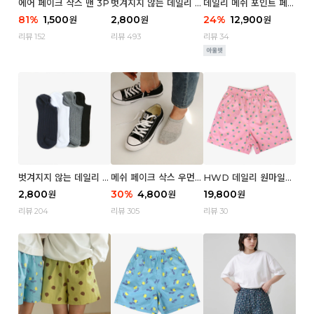
에어 페이크 삭스 맨 3P
벗겨지지 않는 데일리 페
데일리 메쉬 포인트 페이
이크 삭스 (우먼)
크 삭스 우먼 4P
81
%
1,500
2,800
24
%
12,900
원
원
원
리뷰 152
리뷰 493
리뷰 34
벗겨지지 않는 데일리 페
메쉬 페이크 삭스 우먼 3
HWD 데일리 원마일
이크 삭스 (맨)
P
쇼츠 - 04 Aroma (우
2,800
30
%
4,800
19,800
원
원
원
먼)
리뷰 204
리뷰 305
리뷰 30