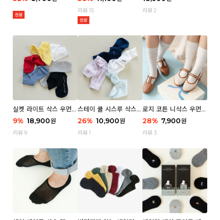
리뷰 15
리뷰 2
실켓 라이트 삭스 우먼 3
스테이 쿨 시스루 삭스
로지 코튼 니삭스 우먼 1
P
우먼 2P
P
9
%
18,900
26
%
10,900
28
%
7,900
원
원
원
리뷰 9
리뷰 1
리뷰 3