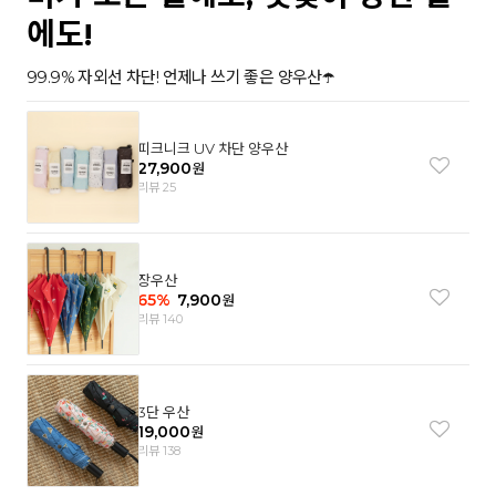
에도!
99.9% 자외선 차단! 언제나 쓰기 좋은 양우산☂️
피크니크 UV 차단 양우산
27,900
원
리뷰 25
장우산
65
%
7,900
원
리뷰 140
3단 우산
19,000
원
리뷰 138