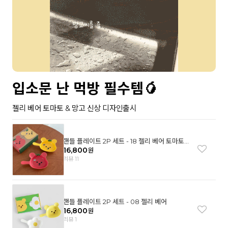
입소문 난 먹방 필수템🥭
젤리 베어 토마토 & 망고 신상 디자인출시
핸들 플레이트 2P 세트 - 18 젤리 베어 토마토
& 망고
16,800
원
리뷰 11
핸들 플레이트 2P 세트 - 08 젤리 베어
16,800
원
리뷰 1