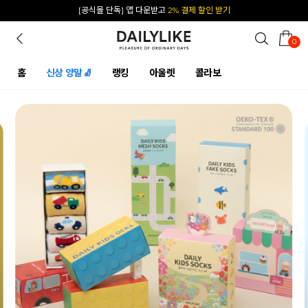
카카오 플친 추가하면
1천원 즉시 할인 쿠폰
0
홈
신상 양말🧦
랭킹
아울렛
콜라보