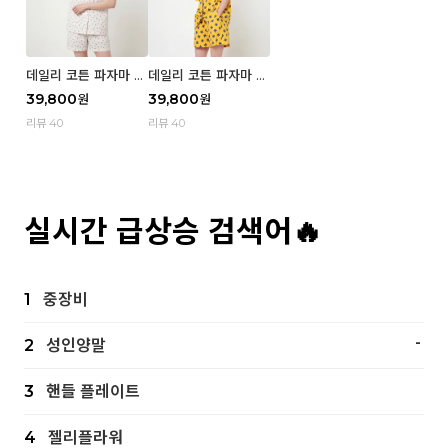
데일리 코튼 파자마 반
데일리 코튼 파자마 반
팔 세트 (우먼) - 02
팔 세트 (우먼) - 01 Mi
39,800
39,800
원
원
Blue cherry
z
리뷰 40
리뷰 40
실시간 급상승 검색어🔥
1
중장비
-
2
성인양말
3
핸들 플레이트
4
젤리플라워