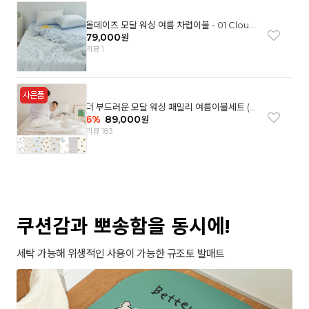
올데이즈 모달 워싱 여름 차렵이불 - 01 Cloud
garden(SS)
79,000
원
리뷰 1
더 부드러운 모달 워싱 패밀리 여름이불세트 (8
컬러)
6
%
89,000
원
리뷰 183
쿠션감과 뽀송함을 동시에!
세탁 가능해 위생적인 사용이 가능한 규조토 발매트