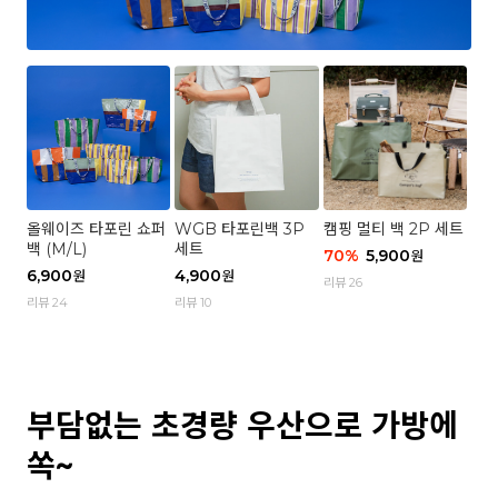
올웨이즈 타포린 쇼퍼
WGB 타포린백 3P
캠핑 멀티 백 2P 세트
백 (M/L)
세트
70
%
5,900
원
6,900
4,900
원
원
리뷰 26
리뷰 24
리뷰 10
부담없는 초경량 우산으로 가방에
쏙~