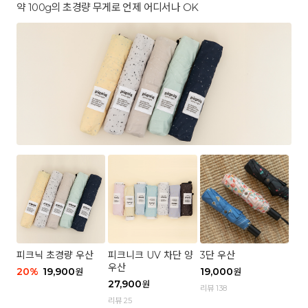
약 100g의 초경량 무게로 언제 어디서나 OK
피크닉 초경량 우산
피크니크 UV 차단 양
3단 우산
우산
20
%
19,900
19,000
원
원
27,900
원
리뷰 138
리뷰 25