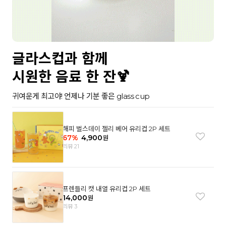
글라스컵과 함께
시원한 음료 한 잔🍹
귀여운게 최고야! 언제나 기분 좋은 glass cup
해피 벌스데이 젤리 베어 유리컵 2P 세트
67
%
4,900
원
리뷰 21
프렌들리 캣 내열 유리컵 2P 세트
14,000
원
리뷰 3