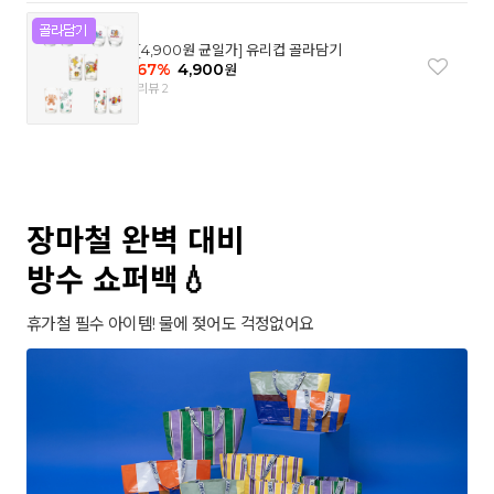
[4,900원 균일가] 유리컵 골라담기
67
%
4,900
원
리뷰 2
장마철 완벽 대비
방수 쇼퍼백💧
휴가철 필수 아이템! 물에 젖어도 걱정없어요