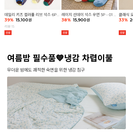
데일리 키즈 컬러풀 리브 삭스 6P -
레이지 선데이 삭스 우먼 5P - 01 G
클래식 오
03 세트
39
%
15,100
athering
38
%
15,900
세트
33
%
2
원
원
리뷰 15
여름밤 필수품💙냉감 차렵이불
무더운 밤에도 쾌적한 숙면을 위한 냉감 침구