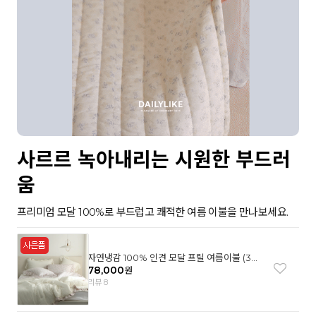
사르르 녹아내리는 시원한 부드러
움
프리미엄 모달 100%로 부드럽고 쾌적한 여름 이불을 만나보세요.
자연냉감 100% 인견 모달 프릴 여름이불 (3컬
러)
78,000
원
리뷰 8