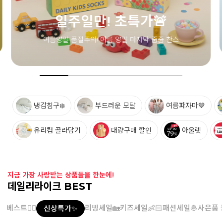
냉감침구❄️
부드러운 모달
여름파자마💙
유리컵 골라담기
대량구매 할인
아울렛
지금 가장 사랑받는 상품들을 한눈에!
데일리라이크 BEST
베스트👍🏻
리빙세일🏡
키즈세일👶🏻
패션세일🧆
사은품 
신상특가✨