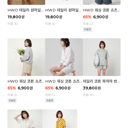
HWD 데일리 원마일
HWD 데일리 원마일
HWD 워싱 코튼 쇼츠
쇼츠 - 03 Poodle (우
쇼츠 - 02 Chouchou
(우먼) - 03 Berry tre
19,800
19,800
65
%
6,900
원
원
원
먼)
(우먼)
e
리뷰 30
리뷰 30
리뷰 23
HWD 워싱 코튼 쇼츠
HWD 워싱 코튼 쇼츠
데일리 코튼 파자마 반팔
(우먼) - 02 Retro flo
(우먼) - 01 Blue whal
세트 (우먼) - 03 Sum
65
%
6,900
65
%
6,900
39,800
원
원
원
wer
e
mer lane
리뷰 32
리뷰 14
리뷰 40