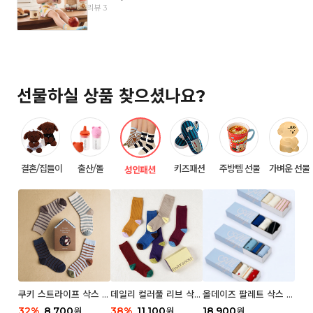
리뷰 3
선물하실 상품 찾으셨나요?
결혼/집들이
출산/돌
키즈패션
주방템 선물
가벼운 선물
성인패션
쿠키 스트라이프 삭스 우
데일리 컬러풀 리브 삭스
올데이즈 팔레트 삭스 우
먼 2P
우먼 3P 세트
먼 5P
32
%
8,700
38
%
11,100
18,900
원
원
원