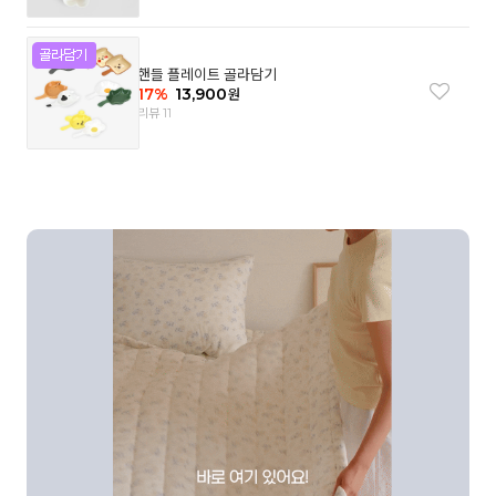
핸들 플레이트 골라담기
17
%
13,900
원
리뷰 11