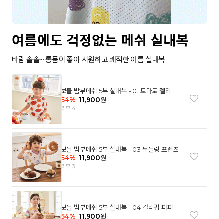
여름에도 걱정없는 메쉬 실내복
바람 솔솔~ 통품이 좋아 시원하고 쾌적한 여름 실내복
보들 밤부메쉬 5부 실내복 - 01 토마토 젤리 베
어
54
%
11,900
원
리뷰 4
보들 밤부메쉬 5부 실내복 - 03 두들링 프렌즈
54
%
11,900
원
리뷰 3
보들 밤부메쉬 5부 실내복 - 04 컬러팝 퍼피
54
%
11,900
원