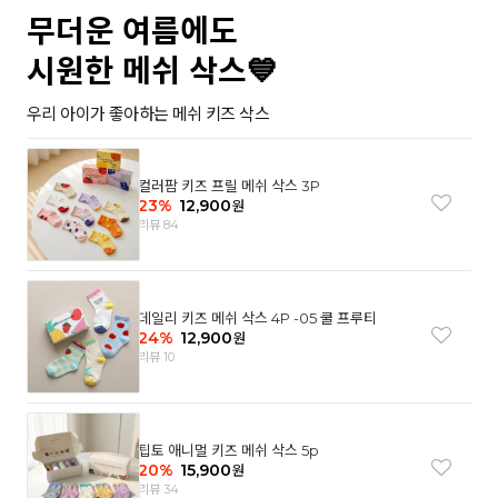
무더운 여름에도
시원한 메쉬 삭스💙
우리 아이가 좋아하는 메쉬 키즈 삭스
컬러팜 키즈 프릴 메쉬 삭스 3P
23
%
12,900
원
리뷰 84
데일리 키즈 메쉬 삭스 4P -05 쿨 프루티
24
%
12,900
원
리뷰 10
팁토 애니멀 키즈 메쉬 삭스 5p
20
%
15,900
원
리뷰 34