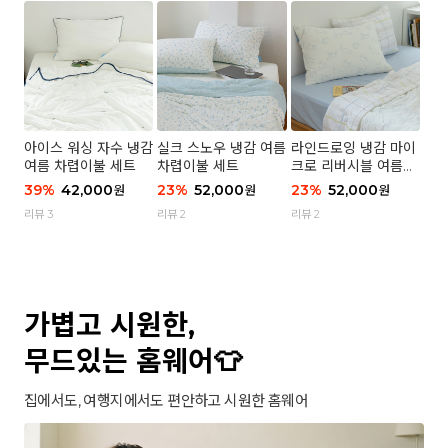
아이스 워싱 자수 냉감
실크 스노우 냉감 여름
라인드로잉 냉감 마이
여름 차렵이불 세트
차렵이불 세트
크로 리버시블 여름이
불 세트
39
%
42,000
23
%
52,000
23
%
52,000
원
원
원
리뷰 3
리뷰 2
리뷰 2
가볍고 시원한,
무드있는 홈웨어👕
집에서도, 여행지에서도 편안하고 시원한 홈웨어