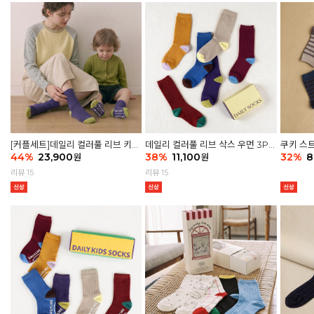
[커플세트]데일리 컬러풀 리브 키즈
데일리 컬러풀 리브 삭스 우먼 3P
쿠키 스트
6P & 우먼3P 삭스세트
44
%
23,900
세트
38
%
11,100
32
%
8
원
원
리뷰 15
리뷰 15