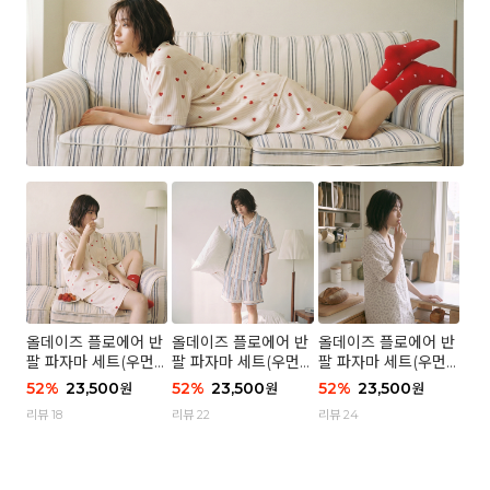
올데이즈 플로에어 반
올데이즈 플로에어 반
올데이즈 플로에어 반
팔 파자마 세트(우먼)
팔 파자마 세트(우먼)
팔 파자마 세트(우먼)
- 04 하트 컨페티
- 03 브리즈 스트라이
- 01 포슬 가든
52
%
23,500
52
%
23,500
52
%
23,500
원
원
원
프
리뷰 18
리뷰 22
리뷰 24