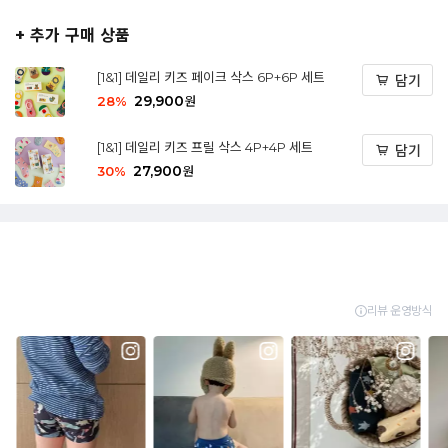
+ 추가 구매 상품
[1&1] 데일리 키즈 페이크 삭스 6P+6P 세트
담기
29,900
28
%
원
[1&1] 데일리 키즈 프릴 삭스 4P+4P 세트
담기
27,900
30
%
원