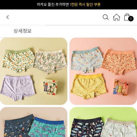
카카오 플친 추가하면
1천원 즉시 할인 쿠폰
0
상세정보