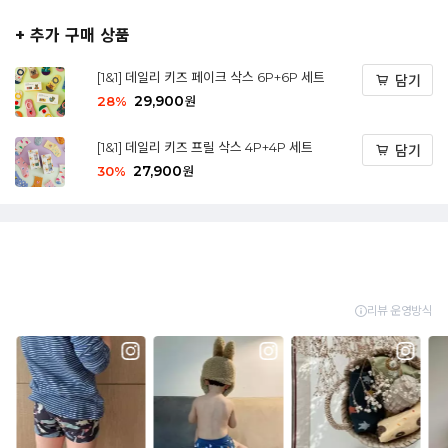
+ 추가 구매 상품
[1&1] 데일리 키즈 페이크 삭스 6P+6P 세트
담기
29,900
28
%
원
[1&1] 데일리 키즈 프릴 삭스 4P+4P 세트
담기
27,900
30
%
원