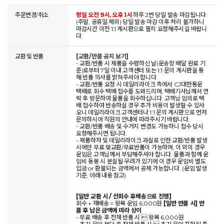
주문변경/취소
평일 오전 9시, 오후 1시
하루 2번 당일 발송 마감됩니다.
(주말, 공휴일 제외) 당일 발송 마감 이후 처리 불가하니
마감시간 이전 1:1 게시판으로 필히 요청해주시길 바랍니
다.
교환 및 반품
[교환/반품 공지 보기]
- 교환/반품 시 제품을 수령하신 날(운송장 배달 완료 기
준)로부터 7일 이내 고객센터 또는 1:1 문의 게시판을 통
해 반품 의사를 밝혀주셔야 합니다.
- 교환/반품 요청 시 데일리라이크 측에서 CJ대한통운
택배로 회수 택배 접수를 도와드리며, 택배기사님께서 연
락 후 방문하여 물품을 회수하십니다. 고객님 임의로 택
배 접수하여 반송하실 경우 추가 비용이 발생할 수 있사
오니 데일리라이크 고객센터나 1:1 문의 게시판으로 먼저
문의하시어 직원의 안내에 따라주시기 바랍니다.
- 교환/반품 배송 및 수거지 변경도 가능하니 접수 당시
요청해주시면 됩니다.
- 제품하자 및 데일리라이크 과실로 인한 교환/반품 발생
시에만 무료 맞교환/무료반품이 가능하며, 이 외의 경우
운임은 고객님께서 부담해주셔야 합니다. 물품과 함께 운
임비 동봉 시 분실될 우려가 있기에 이 경우 운임비 별도
입금 or 환불되는 금액에서 공제 가능합니다. (운임 발생
기준, 아래 내용 참고)
[일반 교환 시 / 선회수 후배송으로 진행]
회수 + 재배송 = 왕복 운임 6,000원
[일반 반품 시] 반
품 후 남은 금액에 따라 상이
- 무료 배송 후 전체 반품 시  왕복 6,000원