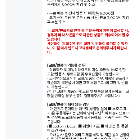
- 초기 운임 부담 후 전체 반품 시  초기 운임 포함된 총
금액에서 6,000원 차감 후 취소
- 무료 배송 후 전체 반품 시  왕복 6,000원
- 초기 운임 부담 후 부분 반품 시  편도 3,000원 차감
후 부분 취소
※ 교환/반품으로 인한 총 주문금액에 차액이 발생할 시,
경우에 따라 사은품으로 지급된 상품도 회수되어야 할 수
있습니다.
사은품이 미 회수된 경우 교환 및 반품이 불가할 수 있으
니, 이 점 역시 반드시 고객센터로 문의해주시기 바랍니
다.
[교환/반품이 가능한 경우]
- 상품하자 및 데일리라이크의 과실(오배송 등)로 인한
교환/반품 시 무료교환 및 무료반품이 가능합니다.
- 고객변심으로 인한 교환/반품의 경우, 제품의 겉포장이
훼손되지 않았을 시에만 고객 부담으로 1회 교환 및 반품
이 가능합니다.
(한 번 교환한 제품의 재 교환 및 반품은 불가능하오니 교
환을 원하실 경우 신중히 결정해주시기 바랍니다.)
[교환/반품이 되지 않는 경우]
- 마 단위로 판매되는 패브릭(상품명 앞에 ■ 부호로 표
기)은 주문해주시는 단위에 맞춰 재단하여 배송되므로 어
떤 경우에도 교환/반품이 불가능하오니 신중한 구매 부탁
드립니다.
(■ cotton ribbon, ■ 웨빙테이프, ■ 웨빙끈 등, 동일
한 조건 적용)
- 오배송 or 불량이더라도 제품 세탁 및 재단 등의 변형이