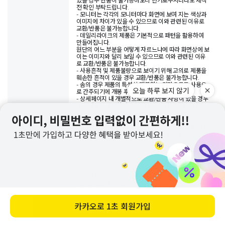
있을 경우 반품이 불가능하오니 번거로우시더라도 제작
전 확인 부탁드립니다.
- 모니터는 각각의 모니터마다 화면에 보여 지는 색상과
이미지에 차이가 있을 수 있으므로 이와 관련된 이유로
교환/반품은 불가능합니다.
- 데일리라이크의 제품은 기본적으로 패턴을 활용하여
만들어집니다.
원단의 어느 부분을 어떻게 자르느냐에 따라 화면상에 보
이는 이미지와 달리 보일 수 있으므로 이와 관련된 이유
로 교환/반품은 불가능합니다.
- 사용흔적 및 제품불량으로 보이기 위해 고의로 제품을
훼손한 흔적이 있을 경우 교환/반품은 불가능합니다.
- 솜의 경우 제품의 특성상 개봉하는 것만으로도 사용으
로 간주되기에 개봉 후 교환/반품이 불가합니다.
- 상세페이지 내 개별적으로 교환/반품 사항이 있을 경우
해당 내용을 우선하여 교환/반품 기준이 적용됩니다.
- 제품 포장이 훼손됐을 경우 어떠한 경우에서도 교환/반
품이 불가능하오니 신중한 구매 부탁드립니다.
- 반품이 접수되었더라도 반송된 물품 상태 확인 후 사용
흔적이나 훼손 여부에 따라 교환 및 환불이 불가할 수 있
습니다.
환불
환불은 적립금/예치금 환불 및 결제취소가 가능합니다.
결제취소의 경우 고객님께서 결제해주신 수단으로만 환
불이 가능합니다. 카드결제건 취소 및 환불 시 현금환불
은 불가합니다.
반품건 수령 및 물품 확인 후 환불 절차가 진행되며, 신용
카드 및 휴대폰 결제의 경우 결제일자에 맞추어 대금이
청구될 수도 있습니다. 이 경우 익월 대금청구 시 카드사
바로 구매하기
에서 환급 처리됩니다.
※
결제수단별 환불 가능한 수단