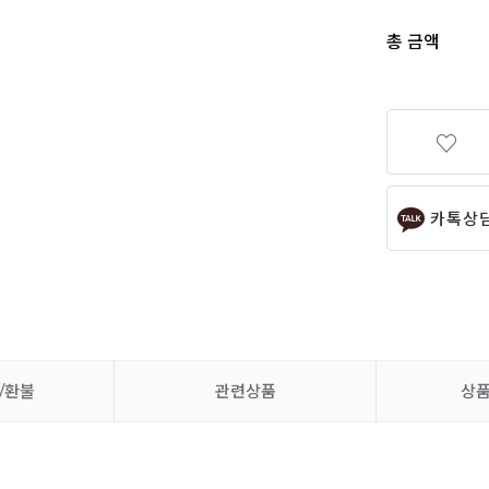
총 금액
카톡상
/환불
관련상품
상