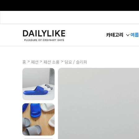
카테고리
여름
>
>
>
홈
패션
패션 소품
담요 / 슬리퍼