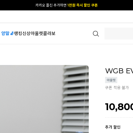
[공식몰 단독] 앱 다운받고
2% 결제 할인 받기
 양말🧦
랭킹
신상
아울렛
콜라보
WGB E
쿠폰 적용 불가
10,80
추가 할인