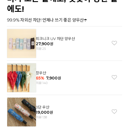
에도!
99.9% 자외선 차단! 언제나 쓰기 좋은 양우산☂️
피크니크 UV 차단 양우산
27,900
원
리뷰 25
장우산
65
%
7,900
원
리뷰 140
3단 우산
19,000
원
리뷰 138