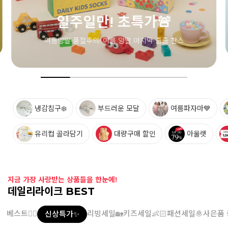
일주일만! 초특가🚨
여름양말 품절주의! 여름 양말 마지막 줍줍 찬스
냉감침구❄️
부드러운 모달
여름파자마💙
유리컵 골라담기
대량구매 할인
아울렛
지금 가장 사랑받는 상품들을 한눈에!
데일리라이크 BEST
베스트👍🏻
리빙세일🏡
키즈세일👶🏻
패션세일🧆
사은품 
신상특가✨