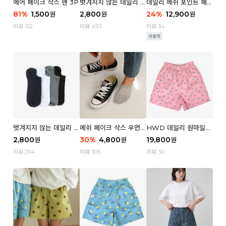
에어 페이크 삭스 맨 3P
벗겨지지 않는 데일리 페
데일리 메쉬 포인트 페이
이크 삭스 (우먼)
크 삭스 우먼 4P
81
%
1,500
2,800
24
%
12,900
원
원
원
리뷰 152
리뷰 493
리뷰 34
벗겨지지 않는 데일리 페
메쉬 페이크 삭스 우먼 3
HWD 데일리 원마일
이크 삭스 (맨)
P
쇼츠 - 04 Aroma (우
2,800
30
%
4,800
19,800
원
원
원
먼)
리뷰 204
리뷰 305
리뷰 30