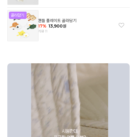
핸들 플레이트 골라담기
17
%
13,900
원
리뷰 11