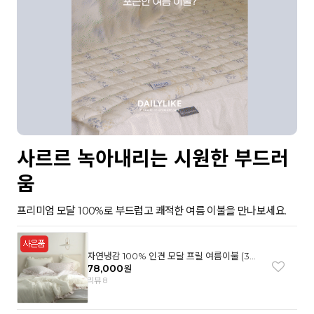
사르르 녹아내리는 시원한 부드러
움
프리미엄 모달 100%로 부드럽고 쾌적한 여름 이불을 만나보세요.
자연냉감 100% 인견 모달 프릴 여름이불 (3컬
러)
78,000
원
리뷰 8