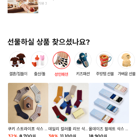
리뷰 3
선물하실 상품 찾으셨나요?
결혼/집들이
출산/돌
키즈패션
주방템 선물
가벼운 선물
성인패션
쿠키 스트라이프 삭스 우
데일리 컬러풀 리브 삭스
올데이즈 팔레트 삭스 우
먼 2P
우먼 3P 세트
먼 5P
32
%
8,700
38
%
11,100
18,900
원
원
원