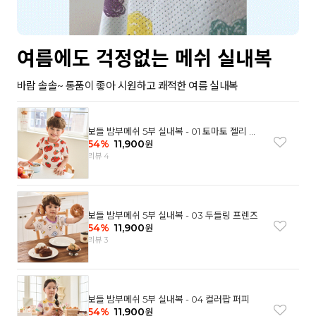
여름에도 걱정없는 메쉬 실내복
바람 솔솔~ 통품이 좋아 시원하고 쾌적한 여름 실내복
보들 밤부메쉬 5부 실내복 - 01 토마토 젤리 베
어
54
%
11,900
원
리뷰 4
보들 밤부메쉬 5부 실내복 - 03 두들링 프렌즈
54
%
11,900
원
리뷰 3
보들 밤부메쉬 5부 실내복 - 04 컬러팝 퍼피
54
%
11,900
원