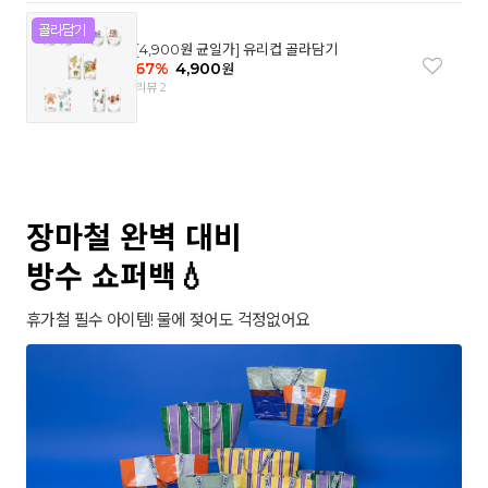
[4,900원 균일가] 유리컵 골라담기
67
%
4,900
원
리뷰 2
장마철 완벽 대비
방수 쇼퍼백💧
휴가철 필수 아이템! 물에 젖어도 걱정없어요