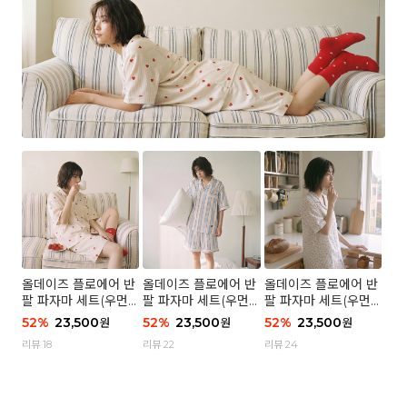
올데이즈 플로에어 반
올데이즈 플로에어 반
올데이즈 플로에어 반
팔 파자마 세트(우먼)
팔 파자마 세트(우먼)
팔 파자마 세트(우먼)
- 04 하트 컨페티
- 03 브리즈 스트라이
- 01 포슬 가든
52
%
23,500
52
%
23,500
52
%
23,500
원
원
원
프
리뷰 18
리뷰 22
리뷰 24