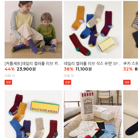
[커플세트]데일리 컬러풀 리브 키즈
데일리 컬러풀 리브 삭스 우먼 3P
쿠키 스트
6P & 우먼3P 삭스세트
44
%
23,900
세트
38
%
11,100
32
%
8
원
원
리뷰 15
리뷰 15