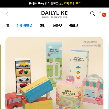
카카오 플친 추가하면
1천원 즉시 할인 쿠폰
0
홈
신상 양말🧦
랭킹
아울렛
콜라보