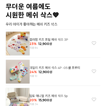
무더운 여름에도
시원한 메쉬 삭스💙
우리 아이가 좋아하는 메쉬 키즈 삭스
컬러팜 키즈 프릴 메쉬 삭스 3P
23
%
12,900
원
리뷰 84
데일리 키즈 메쉬 삭스 4P -05 쿨 프루티
24
%
12,900
원
리뷰 10
팁토 애니멀 키즈 메쉬 삭스 5p
20
%
15,900
원
리뷰 34