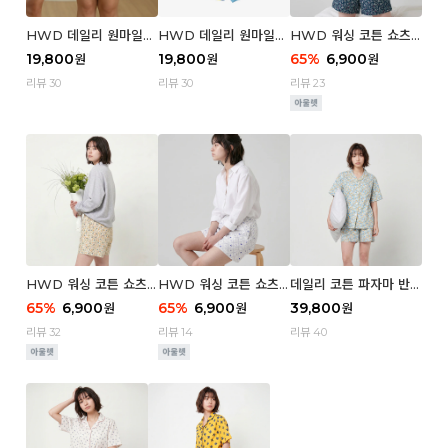
HWD 데일리 원마일
HWD 데일리 원마일
HWD 워싱 코튼 쇼츠
쇼츠 - 03 Poodle (우
쇼츠 - 02 Chouchou
(우먼) - 03 Berry tre
19,800
19,800
65
%
6,900
원
원
원
먼)
(우먼)
e
리뷰 30
리뷰 30
리뷰 23
HWD 워싱 코튼 쇼츠
HWD 워싱 코튼 쇼츠
데일리 코튼 파자마 반팔
(우먼) - 02 Retro flo
(우먼) - 01 Blue whal
세트 (우먼) - 03 Sum
65
%
6,900
65
%
6,900
39,800
원
원
원
wer
e
mer lane
리뷰 32
리뷰 14
리뷰 40