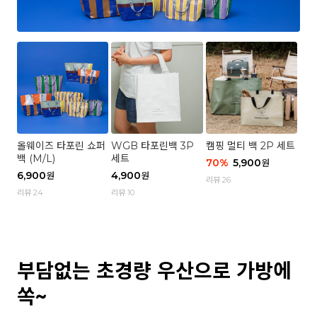
올웨이즈 타포린 쇼퍼
WGB 타포린백 3P
캠핑 멀티 백 2P 세트
백 (M/L)
세트
70
%
5,900
원
6,900
4,900
원
원
리뷰 26
리뷰 24
리뷰 10
부담없는 초경량 우산으로 가방에
쏙~