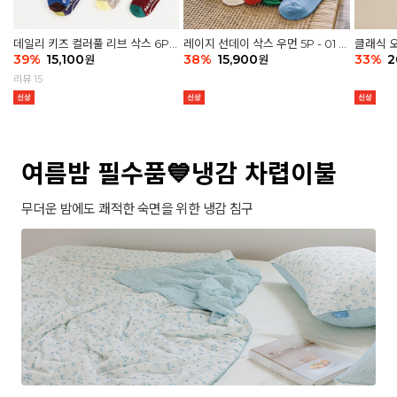
데일리 키즈 컬러풀 리브 삭스 6P -
레이지 선데이 삭스 우먼 5P - 01 G
클래식 오
03 세트
39
%
15,100
athering
38
%
15,900
세트
33
%
2
원
원
리뷰 15
여름밤 필수품💙냉감 차렵이불
무더운 밤에도 쾌적한 숙면을 위한 냉감 침구