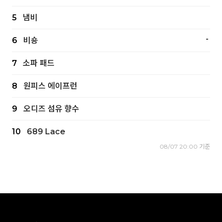
5
냄비
-
6
비숑
7
소파 패드
8
원피스 에이프런
9
오디즈 섬유 향수
10
689 Lace
08/07 20:00 기준