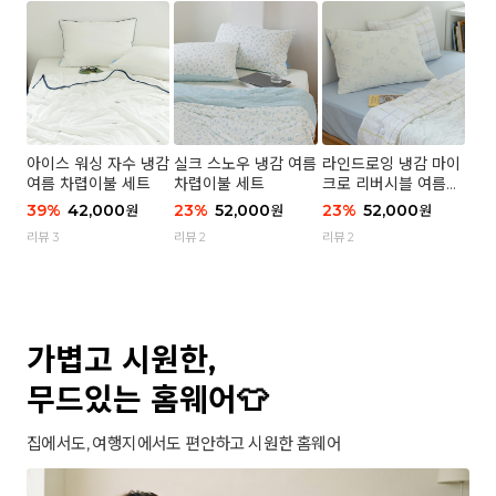
아이스 워싱 자수 냉감
실크 스노우 냉감 여름
라인드로잉 냉감 마이
여름 차렵이불 세트
차렵이불 세트
크로 리버시블 여름이
불 세트
39
%
42,000
23
%
52,000
23
%
52,000
원
원
원
리뷰 3
리뷰 2
리뷰 2
가볍고 시원한,
무드있는 홈웨어👕
집에서도, 여행지에서도 편안하고 시원한 홈웨어