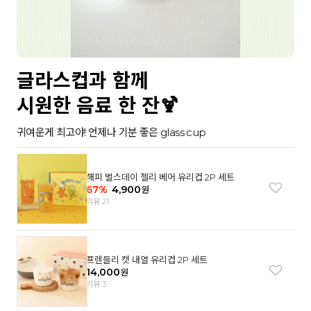
글라스컵과 함께
시원한 음료 한 잔🍹
귀여운게 최고야! 언제나 기분 좋은 glass cup
해피 벌스데이 젤리 베어 유리컵 2P 세트
67
%
4,900
원
리뷰 21
프렌들리 캣 내열 유리컵 2P 세트
14,000
원
리뷰 3