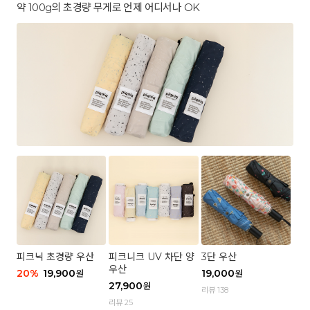
약 100g의 초경량 무게로 언제 어디서나 OK
피크닉 초경량 우산
피크니크 UV 차단 양
3단 우산
우산
20
%
19,900
19,000
원
원
27,900
원
리뷰 138
리뷰 25