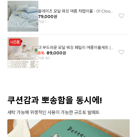
올데이즈 모달 워싱 여름 차렵이불 - 01 Cloud
garden(SS)
79,000
원
리뷰 1
더 부드러운 모달 워싱 패밀리 여름이불세트 (8
컬러)
6
%
89,000
원
리뷰 183
쿠션감과 뽀송함을 동시에!
세탁 가능해 위생적인 사용이 가능한 규조토 발매트