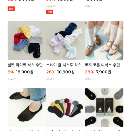
리뷰 15
리뷰 2
실켓 라이트 삭스 우먼 3
스테이 쿨 시스루 삭스
로지 코튼 니삭스 우먼 1
P
우먼 2P
P
9
%
18,900
26
%
10,900
28
%
7,900
원
원
원
리뷰 9
리뷰 1
리뷰 3