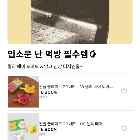
입소문 난 먹방 필수템🥭
젤리 베어 토마토 & 망고 신상 디자인출시
핸들 플레이트 2P 세트 - 18 젤리 베어 토마토
& 망고
16,800
원
리뷰 11
핸들 플레이트 2P 세트 - 08 젤리 베어
16,800
원
리뷰 1