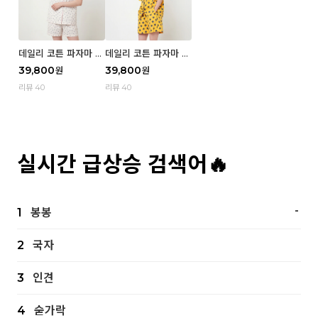
데일리 코튼 파자마 반
데일리 코튼 파자마 반
팔 세트 (우먼) - 02
팔 세트 (우먼) - 01 Mi
39,800
39,800
원
원
Blue cherry
z
리뷰 40
리뷰 40
실시간 급상승 검색어🔥
-
1
봉봉
2
국자
3
인견
4
숟가락