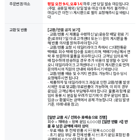
주문변경/취소
평일 오전 9시, 오후 1시
하루 2번 당일 발송 마감됩니다.
(주말, 공휴일 제외) 당일 발송 마감 이후 처리 불가하니
마감시간 이전 1:1 게시판으로 필히 요청해주시길 바랍니
다.
교환 및 반품
[교환/반품 공지 보기]
- 교환/반품 시 제품을 수령하신 날(운송장 배달 완료 기
준)로부터 7일 이내 고객센터 또는 1:1 문의 게시판을 통
해 반품 의사를 밝혀주셔야 합니다.
- 교환/반품 요청 시 데일리라이크 측에서 CJ대한통운
택배로 회수 택배 접수를 도와드리며, 택배기사님께서 연
락 후 방문하여 물품을 회수하십니다. 고객님 임의로 택
배 접수하여 반송하실 경우 추가 비용이 발생할 수 있사
오니 데일리라이크 고객센터나 1:1 문의 게시판으로 먼저
문의하시어 직원의 안내에 따라주시기 바랍니다.
- 교환/반품 배송 및 수거지 변경도 가능하니 접수 당시
요청해주시면 됩니다.
- 제품하자 및 데일리라이크 과실로 인한 교환/반품 발생
시에만 무료 맞교환/무료반품이 가능하며, 이 외의 경우
운임은 고객님께서 부담해주셔야 합니다. 물품과 함께 운
임비 동봉 시 분실될 우려가 있기에 이 경우 운임비 별도
입금 or 환불되는 금액에서 공제 가능합니다. (운임 발생
기준, 아래 내용 참고)
[일반 교환 시 / 선회수 후배송으로 진행]
회수 + 재배송 = 왕복 운임 6,000원
[일반 반품 시] 반
품 후 남은 금액에 따라 상이
- 무료 배송 후 전체 반품 시  왕복 6,000원
- 초기 운임 부담 후 전체 반품 시  초기 운임 포함된 총
금액에서 6,000원 차감 후 취소