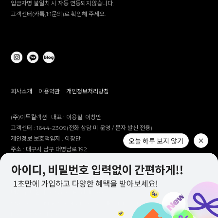
입금자명 불일치 시 자동 연동되지않습니다.
고객센터(카톡,1:1문의)로 확인해 주세요.
회사소개
이용약관
개인정보처리방침
(주)이투컬렉션
대표 :
이용철, 이창만
고객센터 :
1644-2309(전화 상담 미 운영 / 문자 발신 전용)
개인정보 보호책임자 :
이창만
주소 :
대구시 남구 대명남로 192
사업자등록번호 :
514-81-83305
통신판매업 신고번호 :
제 2012-대구남구-0241호
제안 문의 : e2co@dailylike.co.kr
대량 구매 문의 : e2sales@dailylike.co.kr
Overseas business : dailylike@e2collection.com
FAX :
053-651-2309