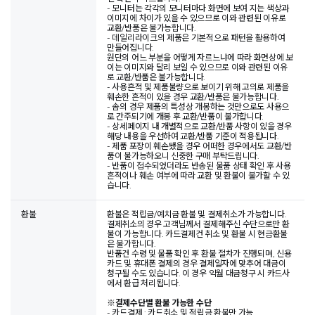
- 모니터는 각각의 모니터마다 화면에 보여 지는 색상과
이미지에 차이가 있을 수 있으므로 이와 관련된 이유로
교환/반품은 불가능합니다.
- 데일리라이크의 제품은 기본적으로 패턴을 활용하여
만들어집니다.
원단의 어느 부분을 어떻게 자르느냐에 따라 화면상에 보
이는 이미지와 달리 보일 수 있으므로 이와 관련된 이유
로 교환/반품은 불가능합니다.
- 사용흔적 및 제품불량으로 보이기 위해 고의로 제품을
훼손한 흔적이 있을 경우 교환/반품은 불가능합니다.
- 솜의 경우 제품의 특성상 개봉하는 것만으로도 사용으
로 간주되기에 개봉 후 교환/반품이 불가합니다.
- 상세페이지 내 개별적으로 교환/반품 사항이 있을 경우
해당 내용을 우선하여 교환/반품 기준이 적용됩니다.
- 제품 포장이 훼손됐을 경우 어떠한 경우에서도 교환/반
품이 불가능하오니 신중한 구매 부탁드립니다.
- 반품이 접수되었더라도 반송된 물품 상태 확인 후 사용
흔적이나 훼손 여부에 따라 교환 및 환불이 불가할 수 있
습니다.
환불
환불은 적립금/예치금 환불 및 결제취소가 가능합니다.
결제취소의 경우 고객님께서 결제해주신 수단으로만 환
불이 가능합니다. 카드결제건 취소 및 환불 시 현금환불
은 불가합니다.
반품건 수령 및 물품 확인 후 환불 절차가 진행되며, 신용
카드 및 휴대폰 결제의 경우 결제일자에 맞추어 대금이
청구될 수도 있습니다. 이 경우 익월 대금청구 시 카드사
에서 환급 처리됩니다.
※
결제수단별 환불 가능한 수단
- 카드결제 : 카드취소 및 적립금 환불만 가능