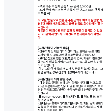
- 무료 배송 후 전체 반품 시  왕복 6,000원
- 초기 운임 부담 후 부분 반품 시  편도 3,000원 차감
후 부분 취소
※ 교환/반품으로 인한 총 주문금액에 차액이 발생할 시,
경우에 따라 사은품으로 지급된 상품도 회수되어야 할 수
있습니다.
사은품이 미 회수된 경우 교환 및 반품이 불가할 수 있으
니, 이 점 역시 반드시 고객센터로 문의해주시기 바랍니
다.
[교환/반품이 가능한 경우]
- 상품하자 및 데일리라이크의 과실(오배송 등)로 인한
교환/반품 시 무료교환 및 무료반품이 가능합니다.
- 고객변심으로 인한 교환/반품의 경우, 제품의 겉포장이
훼손되지 않았을 시에만 고객 부담으로 1회 교환 및 반품
이 가능합니다.
(한 번 교환한 제품의 재 교환 및 반품은 불가능하오니 교
환을 원하실 경우 신중히 결정해주시기 바랍니다.)
[교환/반품이 되지 않는 경우]
- 마 단위로 판매되는 패브릭(상품명 앞에 ■ 부호로 표
기)은 주문해주시는 단위에 맞춰 재단하여 배송되므로 어
떤 경우에도 교환/반품이 불가능하오니 신중한 구매 부탁
드립니다.
(■ cotton ribbon, ■ 웨빙테이프, ■ 웨빙끈 등, 동일
한 조건 적용)
- 오배송 or 불량이더라도 제품 세탁 및 재단 등의 변형이
있을 경우 반품이 불가능하오니 번거로우시더라도 제작
전 확인 부탁드립니다.