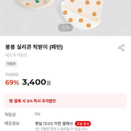
1
/
5
봉봉 실리콘 턱받이 (패턴)
세트 추가할인
11,000
3,400
69
%
원
앱 결제 시 2% 즉시 추가할인
3%
적립금
배송정보
평일 13:00 이전 결제시
오늘 발송
(단, 주문량 증가 시 달라질 수 있습니다.)