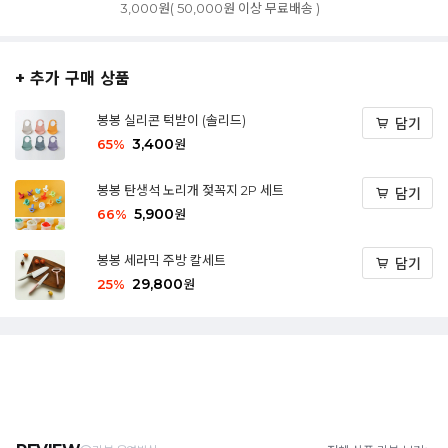
3,000원( 50,000원 이상 무료배송 )
+ 추가 구매 상품
봉봉 실리콘 턱받이 (솔리드)
담기
3,400
65
%
원
봉봉 탄생석 노리개 젖꼭지 2P 세트
담기
5,900
66
%
원
봉봉 세라믹 주방 칼세트
담기
29,800
25
%
원