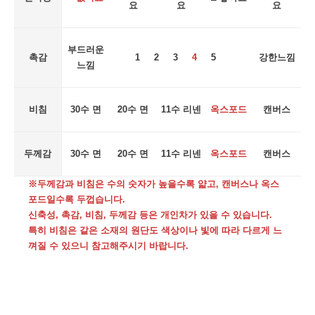
요
요
요
부드러운
촉감
1 2 3
4
5
강한느낌
느낌
비침
30수 면
20수 면
11수 리넨
옥스포드
캔버스
두께감
30수 면
20수 면
11수 리넨
옥스포드
캔버스
※두께감과 비침은 수의 숫자가 높을수록 얇고, 캔버스나 옥스
포드일수록 두껍습니다.
신축성, 촉감, 비침, 두께감 등은 개인차가 있을 수 있습니다.
특히 비침은 같은 소재의 원단도 색상이나 빛에 따라 다르게 느
껴질 수 있으니 참고해주시기 바랍니다.