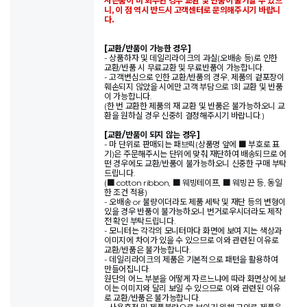
사은품이 미 회수된 경우 교환 및 반품이 불가할 수 있으
니, 이 점 역시 반드시 고객센터로 문의해주시기 바랍니
다.
[교환/반품이 가능한 경우]
- 상품하자 및 데일리라이크의 과실(오배송 등)로 인한
교환/반품 시 무료교환 및 무료반품이 가능합니다.
- 고객변심으로 인한 교환/반품의 경우, 제품의 겉포장이
훼손되지 않았을 시에만 고객 부담으로 1회 교환 및 반품
이 가능합니다.
(한 번 교환한 제품의 재 교환 및 반품은 불가능하오니 교
환을 원하실 경우 신중히 결정해주시기 바랍니다.)
[교환/반품이 되지 않는 경우]
- 마 단위로 판매되는 패브릭(상품명 앞에 ■ 부호로 표
기)은 주문해주시는 단위에 맞춰 재단하여 배송되므로 어
떤 경우에도 교환/반품이 불가능하오니 신중한 구매 부탁
드립니다.
(■ cotton ribbon, ■ 웨빙테이프, ■ 웨빙끈 등, 동일
한 조건 적용)
- 오배송 or 불량이더라도 제품 세탁 및 재단 등의 변형이
있을 경우 반품이 불가능하오니 번거로우시더라도 제작
전 확인 부탁드립니다.
- 모니터는 각각의 모니터마다 화면에 보여 지는 색상과
이미지에 차이가 있을 수 있으므로 이와 관련된 이유로
교환/반품은 불가능합니다.
- 데일리라이크의 제품은 기본적으로 패턴을 활용하여
만들어집니다.
원단의 어느 부분을 어떻게 자르느냐에 따라 화면상에 보
이는 이미지와 달리 보일 수 있으므로 이와 관련된 이유
로 교환/반품은 불가능합니다.