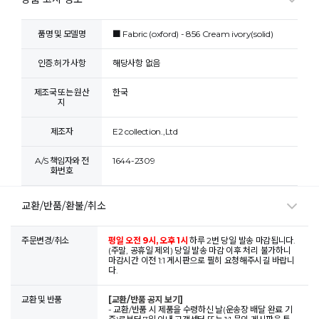
품명 및 모델명
■ Fabric (oxford) - 856 Cream ivory(solid)
인증.허가 사항
해당사항 없음
제조국 또는 원산
한국
지
제조자
E2 collection.,Ltd
A/S 책임자와 전
1644-2309
화번호
교환/반품/환불/취소
주문변경/취소
평일 오전 9시, 오후 1시
하루 2번 당일 발송 마감됩니다.
(주말, 공휴일 제외) 당일 발송 마감 이후 처리 불가하니
마감시간 이전 1:1 게시판으로 필히 요청해주시길 바랍니
다.
교환 및 반품
[교환/반품 공지 보기]
- 교환/반품 시 제품을 수령하신 날(운송장 배달 완료 기