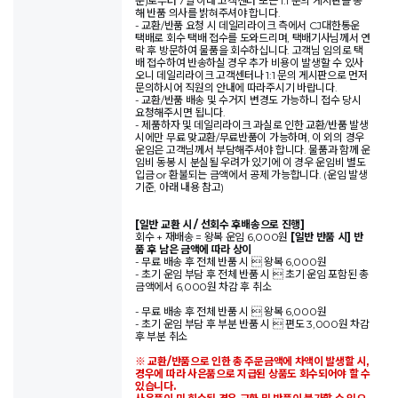
준)로부터 7일 이내 고객센터 또는 1:1 문의 게시판을 통
해 반품 의사를 밝혀주셔야 합니다.
- 교환/반품 요청 시 데일리라이크 측에서 CJ대한통운
택배로 회수 택배 접수를 도와드리며, 택배기사님께서 연
락 후 방문하여 물품을 회수하십니다. 고객님 임의로 택
배 접수하여 반송하실 경우 추가 비용이 발생할 수 있사
오니 데일리라이크 고객센터나 1:1 문의 게시판으로 먼저
문의하시어 직원의 안내에 따라주시기 바랍니다.
- 교환/반품 배송 및 수거지 변경도 가능하니 접수 당시
요청해주시면 됩니다.
- 제품하자 및 데일리라이크 과실로 인한 교환/반품 발생
시에만 무료 맞교환/무료반품이 가능하며, 이 외의 경우
운임은 고객님께서 부담해주셔야 합니다. 물품과 함께 운
임비 동봉 시 분실될 우려가 있기에 이 경우 운임비 별도
입금 or 환불되는 금액에서 공제 가능합니다. (운임 발생
기준, 아래 내용 참고)
[일반 교환 시 / 선회수 후배송으로 진행]
회수 + 재배송 = 왕복 운임 6,000원
[일반 반품 시] 반
품 후 남은 금액에 따라 상이
- 무료 배송 후 전체 반품 시  왕복 6,000원
- 초기 운임 부담 후 전체 반품 시  초기 운임 포함된 총
금액에서 6,000원 차감 후 취소
- 무료 배송 후 전체 반품 시  왕복 6,000원
- 초기 운임 부담 후 부분 반품 시  편도 3,000원 차감
후 부분 취소
※ 교환/반품으로 인한 총 주문금액에 차액이 발생할 시,
경우에 따라 사은품으로 지급된 상품도 회수되어야 할 수
있습니다.