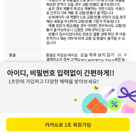
- 사용흔적 및 제품불량으로 보이기 위해 고의로 제품을
훼손한 흔적이 있을 경우 교환/반품은 불가능합니다.
- 솜의 경우 제품의 특성상 개봉하는 것만으로도 사용으
로 간주되기에 개봉 후 교환/반품이 불가합니다.
- 상세페이지 내 개별적으로 교환/반품 사항이 있을 경우
해당 내용을 우선하여 교환/반품 기준이 적용됩니다.
- 제품 포장이 훼손됐을 경우 어떠한 경우에서도 교환/반
품이 불가능하오니 신중한 구매 부탁드립니다.
- 반품이 접수되었더라도 반송된 물품 상태 확인 후 사용
흔적이나 훼손 여부에 따라 교환 및 환불이 불가할 수 있
습니다.
오늘 하루 보지 않기
환불
환불은 적립금/예치금 환불 및 결제취소가 가능합니다.
결제취소의 경우 고객님께서 결제해주신 수단으로만 환
불이 가능합니다. 카드결제건 취소 및 환불 시 현금환불
은 불가합니다.
반품건 수령 및 물품 확인 후 환불 절차가 진행되며, 신용
카드 및 휴대폰 결제의 경우 결제일자에 맞추어 대금이
청구될 수도 있습니다. 이 경우 익월 대금청구 시 카드사
에서 환급 처리됩니다.
※
결제수단별 환불 가능한 수단
- 카드결제 : 카드취소 및 적립금 환불만 가능
- 무통장 입금, 실시간계좌이체 등 현금 결제 : 현금 환불
및 예치금 환불
- 핸드폰 결제 : 핸드폰 결제 취소 및 적립금 환불
핸드폰 결제의 경우, 통신사 정책 상 '당월 취소'만 가능합
니다.
예를 들어, 5월 31일 결제 후 6월 1일 결제 취소를 희망하
카카오로
1초 회원가입
바로 구매하기
실 경우,
날짜로는 하루 차이라도 월이 바뀌어 통신사 정책 상 결
제 취소가 불가능하오니, 이 경우 부득이하게 적립금 환