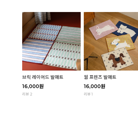
유리컵 골
브릭 레이어드 발매트
웜 프렌즈 발매트
16,000
원
16,000
원
리뷰 2
리뷰 1