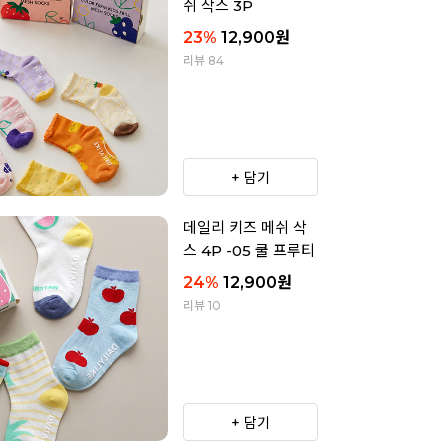
쉬 삭스 3P
23
%
12,900
원
리뷰 84
+ 담기
데일리 키즈 메쉬 삭
스 4P -05 쿨 프루티
24
%
12,900
원
리뷰 10
+ 담기