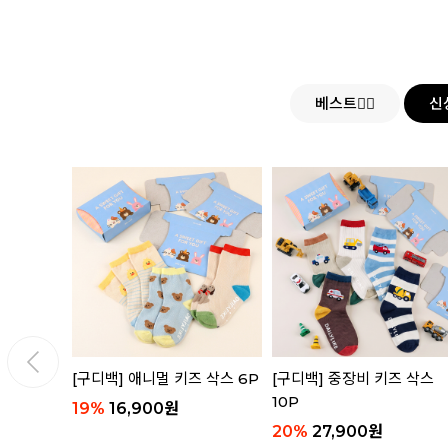
베스트👍🏻
신
 세트
[구디백] 애니멀 키즈 삭스 6P
[구디백] 중장비 키즈 삭스
10P
19
%
16,900
원
20
%
27,900
원