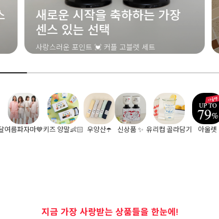
36
[특별할
달
여름파자마💙
키즈 양말👶🏻
우양산☂️
신상품 ✨
유리컵 골라담기
아울렛
지금 가장 사랑받는 상품들을 한눈에!