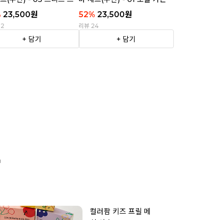
이프
%
23,500
원
52
%
23,500
원
22
리뷰 24
+ 담기
+ 담기

컬러팜 키즈 프릴 메