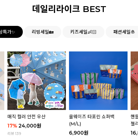
데일리라이크 BEST
상특가✨
리빙세일🏡
키즈세일👶🏻
패션세일🧆
매직 컬러 안전 우산
올웨이즈 타포린 쇼퍼백
핸들
(M/L)
젤리
17
%
24,000
원
6,900
원
16
리뷰 139