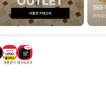
5 데일리 고무장갑 3P 세트
젤리 베어
인] 3,900원
[특별할인] 5,90
플친하고
쿠폰받기
앱 5%추가