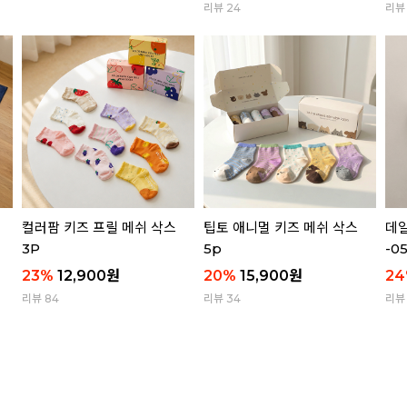
리뷰 24
리뷰 
컬러팜 키즈 프릴 메쉬 삭스
팁토 애니멀 키즈 메쉬 삭스
데일
3P
5p
-0
23
%
12,900
원
20
%
15,900
원
24
리뷰 84
리뷰 34
리뷰 