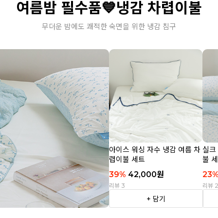
여름밤 필수품💙냉감 차렵이불
무더운 밤에도 쾌적한 숙면을 위한 냉감 침구
아이스 워싱 자수 냉감 여름 차
실크
렵이불 세트
불 
39
%
42,000
원
23
리뷰 3
리뷰 
+ 담기