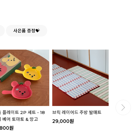
사은품 증정💝
 플레이트 2P 세트 - 18
브릭 레이어드 주방 발매트
핸들 플레이트
 베어 토마토 & 망고
젤리 베어 
29,000
원
,800
원
16,800
원