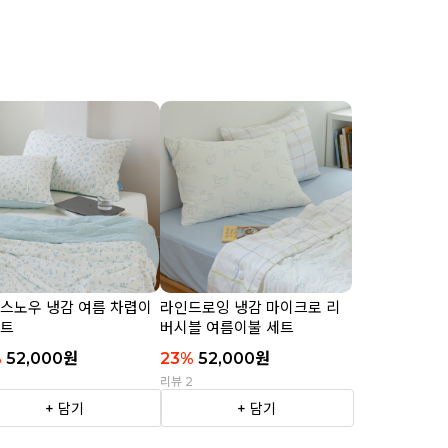
 스노우 냉감 여름 차렵이
라인드로잉 냉감 마이크로 리
세트
버시블 여름이불 세트
%
52,000
원
23
%
52,000
원
2
리뷰 2
+ 담기
+ 담기