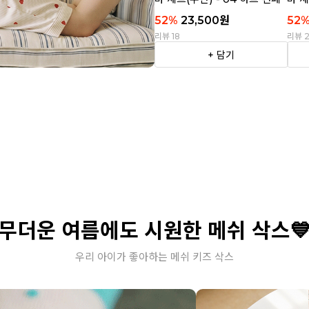
티
트라
52
%
23,500
원
52
리뷰 18
리뷰 
+ 담기
무더운 여름에도 시원한 메쉬 삭스
우리 아이가 좋아하는 메쉬 키즈 삭스