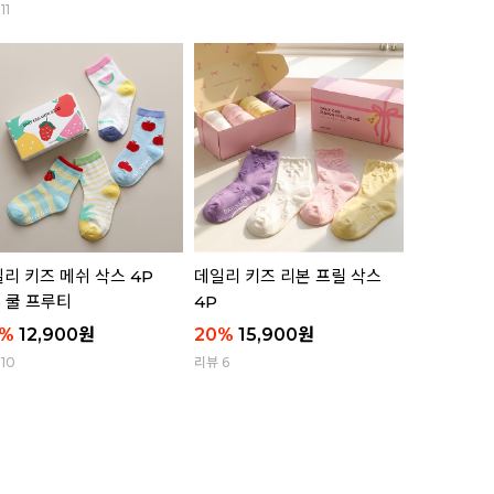
11
리뷰 11
리 키즈 메쉬 삭스 4P
데일리 키즈 리본 프릴 삭스
애니멀 부클
5 쿨 프루티
4P
함)
%
12,900
원
20
%
15,900
원
63
%
8,8
10
리뷰 6
리뷰 8