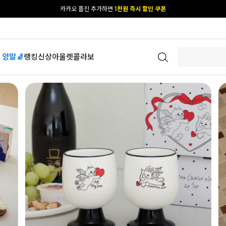
[공식몰 단독] 앱 다운받고
2% 결제 할인 받기
 양말🧦
랭킹
신상
아울렛
콜라보