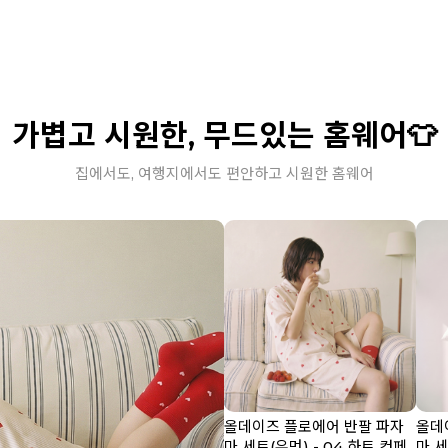
가볍고 시원한, 무드있는 홈웨어👕
집에서도, 여행지에서도 편안하고 시원한 홈웨어
올데이즈 플로에어 반팔 파자
올데
마 세트(우먼) - 04 하트 컨페
마 세