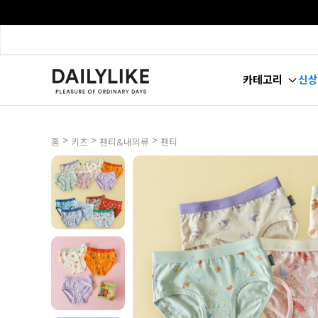
카테고리
신상
>
>
>
홈
키즈
팬티&내의류
팬티