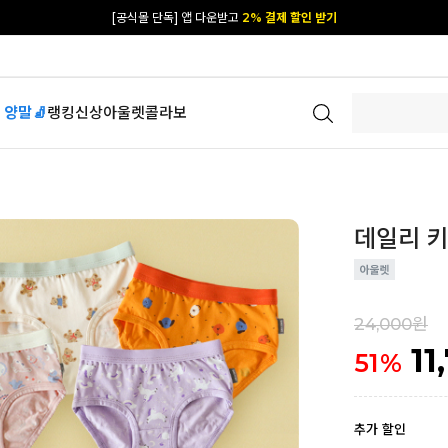
[공식몰 단독] 앱 다운받고
2% 결제 할인 받기
 양말🧦
랭킹
신상
아울렛
콜라보
데일리 키즈
24,000원
11
51
%
추가 할인