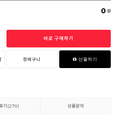
데일리 키즈 삭스 4P 세트 (01/02)
0
원
13,900원
바로 구매하기
데일리 키즈 메쉬 삭스 4P
담
장바구니
선물하기
12,900원
데일리 키즈 사각 드로즈 팬티 3P (01/02)
후기
(270)
상품문의
18,900원