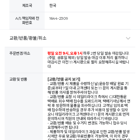
제조국
한국
A/S 책임자와 전
1644-2309
화번호
교환/반품/환불/취소
주문변경/취소
평일 오전 9시, 오후 1시
하루 2번 당일 발송 마감됩니다.
(주말, 공휴일 제외) 당일 발송 마감 이후 처리 불가하니
마감시간 이전 1:1 게시판으로 필히 요청해주시길 바랍니
다.
교환 및 반품
[교환/반품 공지 보기]
- 교환/반품 시 제품을 수령하신 날(운송장 배달 완료 기
준)로부터 7일 이내 고객센터 또는 1:1 문의 게시판을 통
해 반품 의사를 밝혀주셔야 합니다.
- 교환/반품 요청 시 데일리라이크 측에서 CJ대한통운
택배로 회수 택배 접수를 도와드리며, 택배기사님께서 연
락 후 방문하여 물품을 회수하십니다. 고객님 임의로 택
배 접수하여 반송하실 경우 추가 비용이 발생할 수 있사
오니 데일리라이크 고객센터나 1:1 문의 게시판으로 먼저
문의하시어 직원의 안내에 따라주시기 바랍니다.
- 교환/반품 배송 및 수거지 변경도 가능하니 접수 당시
요청해주시면 됩니다.
- 제품하자 및 데일리라이크 과실로 인한 교환/반품 발생
시에만 무료 맞교환/무료반품이 가능하며, 이 외의 경우