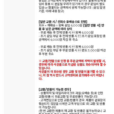
운임은 고객님께서 부담해주셔야 합니다. 물품과 함께 운
임비 동봉 시 분실될 우려가 있기에 이 경우 운임비 별도
입금 or 환불되는 금액에서 공제 가능합니다. (운임 발생
기준, 아래 내용 참고)
[일반 교환 시 / 선회수 후배송으로 진행]
회수 + 재배송 = 왕복 운임 6,000원
[일반 반품 시] 반
품 후 남은 금액에 따라 상이
- 무료 배송 후 전체 반품 시  왕복 6,000원
- 초기 운임 부담 후 전체 반품 시  초기 운임 포함된 총
금액에서 6,000원 차감 후 취소
- 무료 배송 후 전체 반품 시  왕복 6,000원
- 초기 운임 부담 후 부분 반품 시  편도 3,000원 차감
후 부분 취소
※ 교환/반품으로 인한 총 주문금액에 차액이 발생할 시,
경우에 따라 사은품으로 지급된 상품도 회수되어야 할 수
있습니다.
사은품이 미 회수된 경우 교환 및 반품이 불가할 수 있으
니, 이 점 역시 반드시 고객센터로 문의해주시기 바랍니
다.
[교환/반품이 가능한 경우]
- 상품하자 및 데일리라이크의 과실(오배송 등)로 인한
교환/반품 시 무료교환 및 무료반품이 가능합니다.
- 고객변심으로 인한 교환/반품의 경우, 제품의 겉포장이
훼손되지 않았을 시에만 고객 부담으로 1회 교환 및 반품
이 가능합니다.
(한 번 교환한 제품의 재 교환 및 반품은 불가능하오니 교