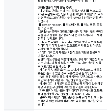
환을 원하실 경우 신중히 결정해주시기 바랍니다.)
[교환/반품이 되지 않는 경우]
- 마 단위로 판매되는 패브릭(상품명 앞에 ■ 부호로 표
기)은 주문해주시는 단위에 맞춰 재단하여 배송되므로 어
떤 경우에도 교환/반품이 불가능하오니 신중한 구매 부탁
드립니다.
(■ cotton ribbon, ■ 웨빙테이프, ■ 웨빙끈 등, 동일
한 조건 적용)
- 오배송 or 불량이더라도 제품 세탁 및 재단 등의 변형이
있을 경우 반품이 불가능하오니 번거로우시더라도 제작
전 확인 부탁드립니다.
- 모니터는 각각의 모니터마다 화면에 보여 지는 색상과
이미지에 차이가 있을 수 있으므로 이와 관련된 이유로
교환/반품은 불가능합니다.
- 데일리라이크의 제품은 기본적으로 패턴을 활용하여
만들어집니다.
원단의 어느 부분을 어떻게 자르느냐에 따라 화면상에 보
이는 이미지와 달리 보일 수 있으므로 이와 관련된 이유
로 교환/반품은 불가능합니다.
- 사용흔적 및 제품불량으로 보이기 위해 고의로 제품을
훼손한 흔적이 있을 경우 교환/반품은 불가능합니다.
- 솜의 경우 제품의 특성상 개봉하는 것만으로도 사용으
로 간주되기에 개봉 후 교환/반품이 불가합니다.
- 상세페이지 내 개별적으로 교환/반품 사항이 있을 경우
해당 내용을 우선하여 교환/반품 기준이 적용됩니다.
- 제품 포장이 훼손됐을 경우 어떠한 경우에서도 교환/반
품이 불가능하오니 신중한 구매 부탁드립니다.
- 반품이 접수되었더라도 반송된 물품 상태 확인 후 사용
흔적이나 훼손 여부에 따라 교환 및 환불이 불가할 수 있
습니다.