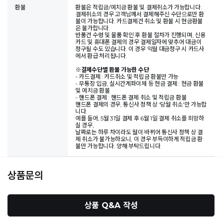
환불
환불은 적립금/예치금 환불 및 결제취소가 가능합니다.
결제취소의 경우 고객님께서 결제해주신 수단으로만 환
불이 가능합니다. 카드결제건 취소 및 환불 시 현금환불
은 불가합니다.
반품건 수령 및 물품 확인 후 환불 절차가 진행되며, 신용
카드 및 휴대폰 결제의 경우 결제일자에 맞추어 대금이
청구될 수도 있습니다. 이 경우 익월 대금청구 시 카드사
에서 환급 처리됩니다.
※
결제수단별 환불 가능한 수단
- 카드결제 : 카드취소 및 적립금 환불만 가능
- 무통장 입금, 실시간계좌이체 등 현금 결제 : 현금 환불
및 예치금 환불
- 핸드폰 결제 : 핸드폰 결제 취소 및 적립금 환불
핸드폰 결제의 경우, 통신사 정책 상 '당월 취소'만 가능합
니다.
예를 들어, 5월 31일 결제 후 6월 1일 결제 취소를 희망하
실 경우,
날짜로는 하루 차이라도 월이 바뀌어 통신사 정책 상 결
제 취소가 불가능하오니, 이 경우 부득이하게 적립금 환
불만 가능합니다. 양해 부탁드립니다.
상품문의
상품 Q&A 작성