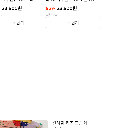
이프
%
23,500
원
52
%
23,500
원
22
리뷰 24
+ 담기
+ 담기

컬러팜 키즈 프릴 메