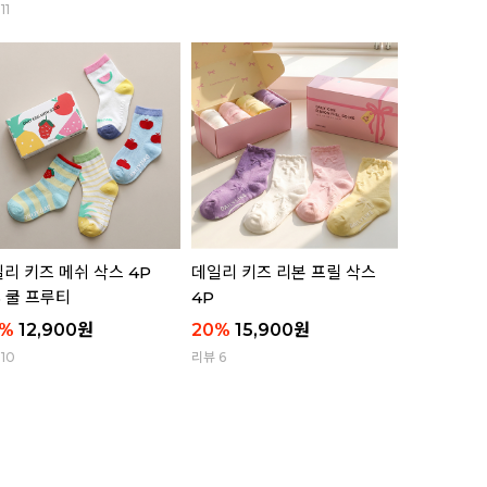
11
리뷰 11
리 키즈 메쉬 삭스 4P
데일리 키즈 리본 프릴 삭스
애니멀 부클
5 쿨 프루티
4P
함)
%
12,900
원
20
%
15,900
원
63
%
8,8
10
리뷰 6
리뷰 8