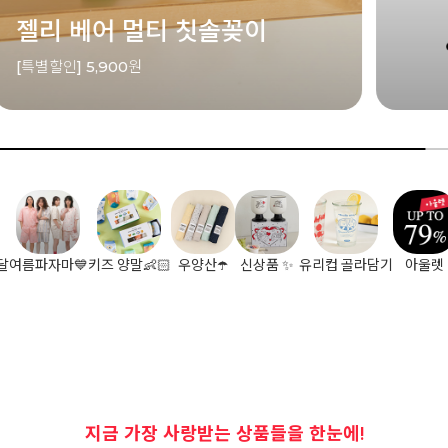
젤리 베어 멀티 칫솔꽂이
[특별할인] 5,900원
달
여름파자마💙
키즈 양말👶🏻
우양산☂️
신상품 ✨
유리컵 골라담기
아울렛
지금 가장 사랑받는 상품들을 한눈에!