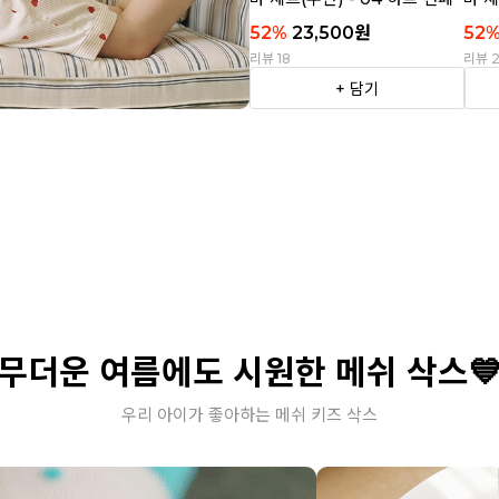
티
트라
52
%
23,500
원
52
리뷰 18
리뷰 
+ 담기
무더운 여름에도 시원한 메쉬 삭스
우리 아이가 좋아하는 메쉬 키즈 삭스