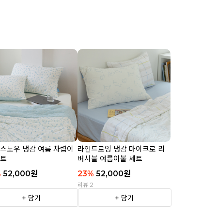
 스노우 냉감 여름 차렵이
라인드로잉 냉감 마이크로 리
세트
버시블 여름이불 세트
%
52,000
원
23
%
52,000
원
2
리뷰 2
+ 담기
+ 담기