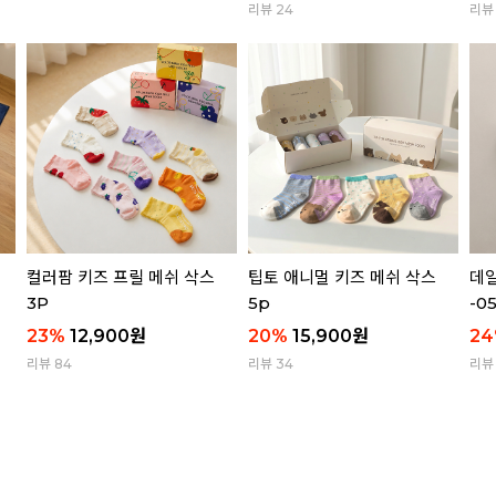
리뷰 24
리뷰 
컬러팜 키즈 프릴 메쉬 삭스
팁토 애니멀 키즈 메쉬 삭스
데일
3P
5p
-0
23
%
12,900
원
20
%
15,900
원
24
리뷰 84
리뷰 34
리뷰 