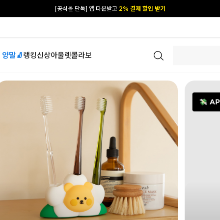
카카오 플친 추가하면
1천원 즉시 할인 쿠폰
[공식몰 단독] 앱 다운받고
2% 결제 할인 받기
 양말🧦
랭킹
신상
아울렛
콜라보