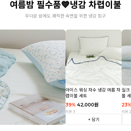
여름밤 필수품💙냉감 차렵이불
무더운 밤에도 쾌적한 숙면을 위한 냉감 침구
아이스 워싱 자수 냉감 여름 차
실크
렵이불 세트
불 
39
%
42,000
원
23
리뷰 3
리뷰 
+ 담기