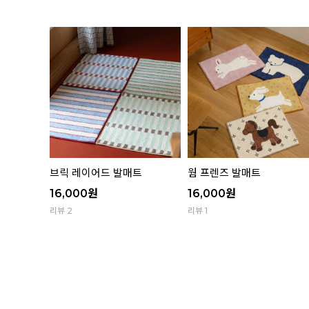
유리컵 골
브릭 레이어드 발매트
웜 프렌즈 발매트
16,000
원
16,000
원
리뷰 2
리뷰 1