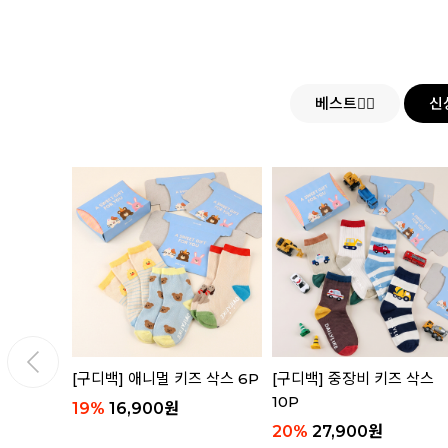
베스트👍🏻
신
 세트
[구디백] 애니멀 키즈 삭스 6P
[구디백] 중장비 키즈 삭스
10P
19
%
16,900
원
20
%
27,900
원