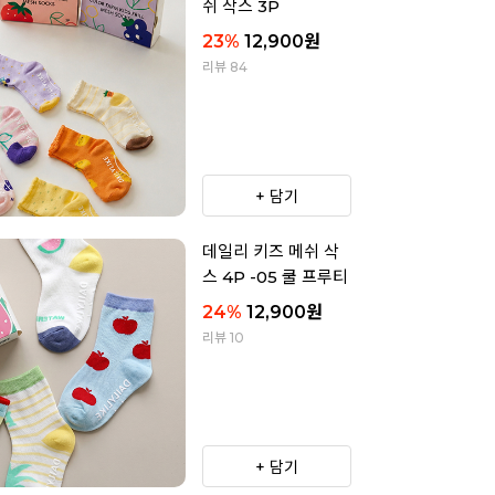
쉬 삭스 3P
23
%
12,900
원
리뷰 84
+ 담기
데일리 키즈 메쉬 삭
스 4P -05 쿨 프루티
24
%
12,900
원
리뷰 10
+ 담기