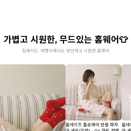
가볍고 시원한, 무드있는 홈웨어👕
집에서도, 여행지에서도 편안하고 시원한 홈웨어
올데이즈 플로에어 반팔 파자
올데
마 세트(우먼) - 04 하트 컨페
마 세