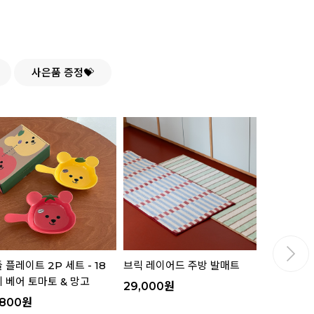
사은품 증정💝
 플레이트 2P 세트 - 18
브릭 레이어드 주방 발매트
핸들 플레이트
 베어 토마토 & 망고
젤리 베어 
29,000
원
,800
원
16,800
원