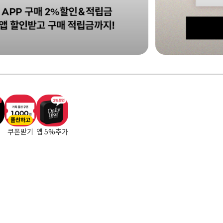
플친하고
쿠폰받기
앱 5%추가