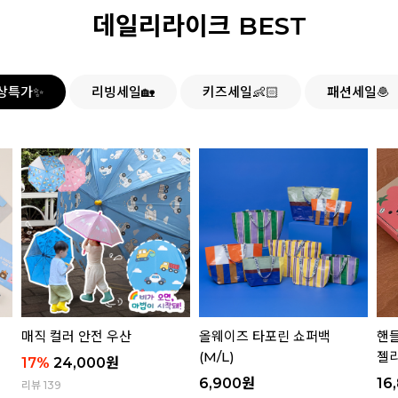
데일리라이크 BEST
상특가✨
리빙세일🏡
키즈세일👶🏻
패션세일🧆
매직 컬러 안전 우산
올웨이즈 타포린 쇼퍼백
핸들
(M/L)
젤리
17
%
24,000
원
6,900
원
16
리뷰 139