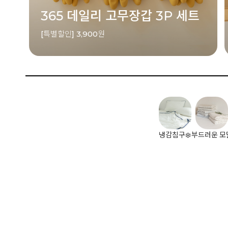
365 데일리 고무장갑 3P 세트
[특별할인] 3,900원
냉감침구❄️
부드러운 모