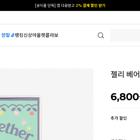
[공식몰 단독] 앱 다운받고
2% 결제 할인 받기
 양말🧦
랭킹
신상
아울렛
콜라보
젤리 베어 
6,800
추가 할인