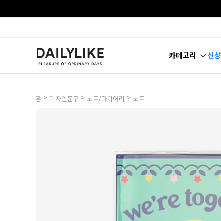
카테고리
신상
>
>
>
홈
디자인문구
노트/다이어리
노트