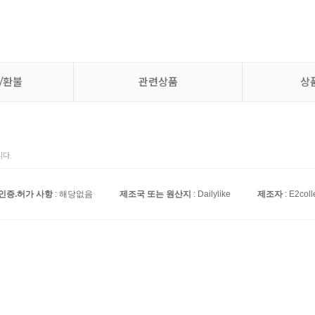
/환불
관련상품
상
다.
인증.허가 사항
: 해당없음
제조국 또는 원산지
: Dailylike
제조자
: E2coll