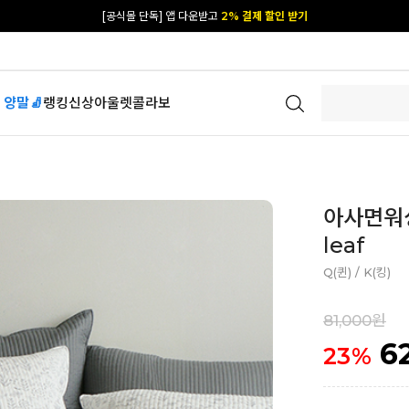
카카오 플친 추가하면
1천원 즉시 할인 쿠폰
[공식몰 단독] 앱 다운받고
2% 결제 할인 받기
 양말🧦
랭킹
신상
아울렛
콜라보
아사면워싱 
leaf
Q(퀸) / K(킹)
81,000원
6
23
%