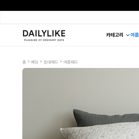
카테고리
여름
>
>
>
홈
베딩
침대패드
여름패드