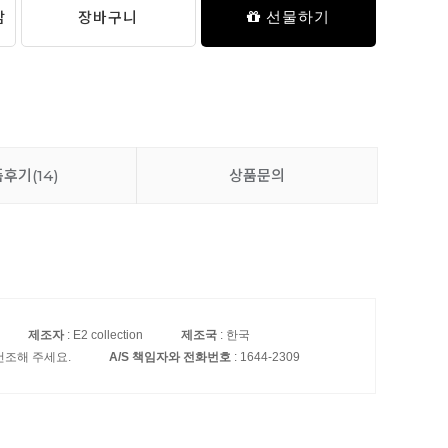
담
장바구니
선물하기
품후기
(14)
상품문의
제조자
: E2 collection
제조국
: 한국
건조해 주세요.
A/S 책임자와 전화번호
: 1644-2309