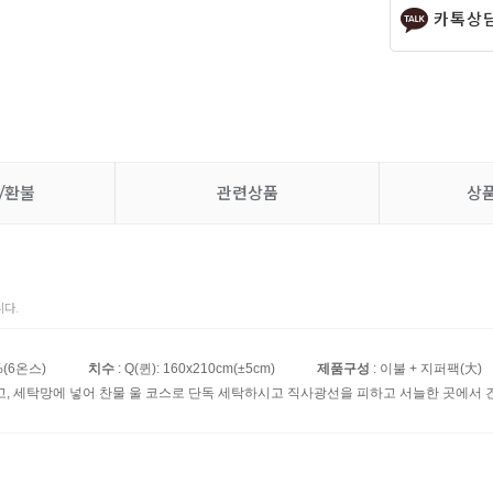
카톡상
/환불
관련상품
상
다.
%(6온스)
치수
: Q(퀸): 160x210cm(±5cm)
제품구성
: 이불 + 지퍼팩(大)
고, 세탁망에 넣어 찬물 울 코스로 단독 세탁하시고 직사광선을 피하고 서늘한 곳에서 