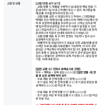
교환 및 반품
[교환/반품 공지 보기]
- 교환/반품 시 제품을 수령하신 날(운송장 배달 완료 기
준)로부터 7일 이내 고객센터 또는 1:1 문의 게시판을 통
해 반품 의사를 밝혀주셔야 합니다.
- 교환/반품 요청 시 데일리라이크 측에서 CJ대한통운
택배로 회수 택배 접수를 도와드리며, 택배기사님께서 연
락 후 방문하여 물품을 회수하십니다. 고객님 임의로 택
배 접수하여 반송하실 경우 추가 비용이 발생할 수 있사
오니 데일리라이크 고객센터나 1:1 문의 게시판으로 먼저
문의하시어 직원의 안내에 따라주시기 바랍니다.
- 교환/반품 배송 및 수거지 변경도 가능하니 접수 당시
요청해주시면 됩니다.
- 제품하자 및 데일리라이크 과실로 인한 교환/반품 발생
시에만 무료 맞교환/무료반품이 가능하며, 이 외의 경우
운임은 고객님께서 부담해주셔야 합니다. 물품과 함께 운
임비 동봉 시 분실될 우려가 있기에 이 경우 운임비 별도
입금 or 환불되는 금액에서 공제 가능합니다. (운임 발생
기준, 아래 내용 참고)
[일반 교환 시 / 선회수 후배송으로 진행]
회수 + 재배송 = 왕복 운임 6,000원
[일반 반품 시] 반
품 후 남은 금액에 따라 상이
- 무료 배송 후 전체 반품 시  왕복 6,000원
- 초기 운임 부담 후 전체 반품 시  초기 운임 포함된 총
금액에서 6,000원 차감 후 취소
- 무료 배송 후 전체 반품 시  왕복 6,000원
- 초기 운임 부담 후 부분 반품 시  편도 3,000원 차감
후 부분 취소