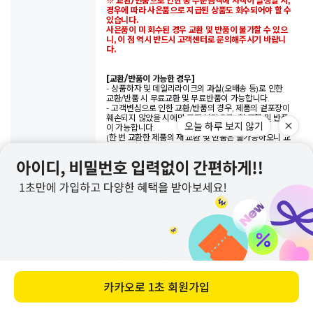
※ 교환/반품으로 인한 총 주문금액에 차액이 발생할 시,
경우에 따라 사은품으로 지급된 상품도 회수되어야 할 수
있습니다.
사은품이 미 회수된 경우 교환 및 반품이 불가할 수 있으
니, 이 점 역시 반드시 고객센터로 문의해주시기 바랍니
다.
[교환/반품이 가능한 경우]
- 상품하자 및 데일리라이크의 과실(오배송 등)로 인한
교환/반품 시 무료교환 및 무료반품이 가능합니다.
- 고객변심으로 인한 교환/반품의 경우, 제품의 겉포장이
훼손되지 않았을 시에만 고객 부담으로 1회 교환 및 반품
이 가능합니다.
(한 번 교환한 제품의 재 교환 및 반품은 불가능하오니 교
환을 원하실 경우 신중히 결정해주시기 바랍니다.)
[교환/반품이 되지 않는 경우]
- 마 단위로 판매되는 패브릭(상품명 앞에 ■ 부호로 표
기)은 주문해주시는 단위에 맞춰 재단하여 배송되므로 어
떤 경우에도 교환/반품이 불가능하오니 신중한 구매 부탁
드립니다.
(■ cotton ribbon, ■ 웨빙테이프, ■ 웨빙끈 등, 동일
한 조건 적용)
- 오배송 or 불량이더라도 제품 세탁 및 재단 등의 변형이
있을 경우 반품이 불가능하오니 번거로우시더라도 제작
전 확인 부탁드립니다.
- 모니터는 각각의 모니터마다 화면에 보여 지는 색상과
이미지에 차이가 있을 수 있으므로 이와 관련된 이유로
교환/반품은 불가능합니다.
바로 구매하기
- 데일리라이크의 제품은 기본적으로 패턴을 활용하여
오늘 하루 보지 않기
만들어집니다.