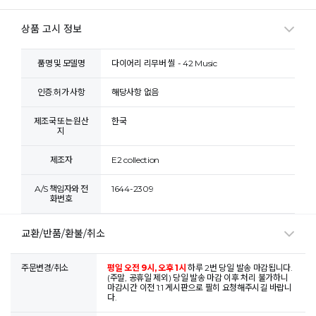
상품 고시 정보
품명 및 모델명
다이어리 리무버 씰 - 42 Music
인증.허가 사항
해당사항 없음
제조국 또는 원산
한국
지
제조자
E2 collection
A/S 책임자와 전
1644-2309
화번호
교환/반품/환불/취소
주문변경/취소
평일 오전 9시, 오후 1시
하루 2번 당일 발송 마감됩니다.
(주말, 공휴일 제외) 당일 발송 마감 이후 처리 불가하니
마감시간 이전 1:1 게시판으로 필히 요청해주시길 바랍니
다.