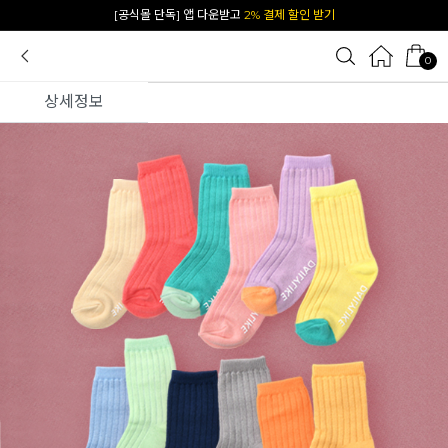
카카오 플친 추가하면
1천원 즉시 할인 쿠폰
0
상세정보