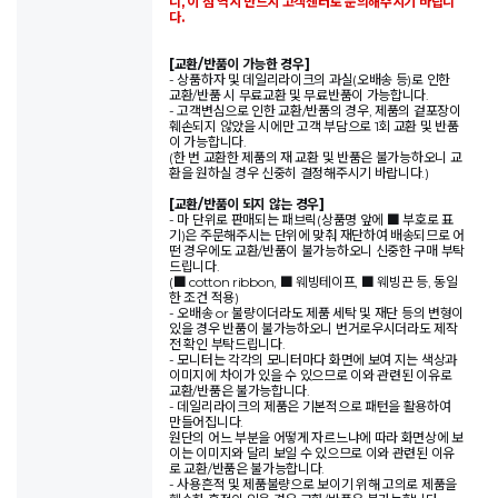
니, 이 점 역시 반드시 고객센터로 문의해주시기 바랍니
다.
[교환/반품이 가능한 경우]
- 상품하자 및 데일리라이크의 과실(오배송 등)로 인한
교환/반품 시 무료교환 및 무료반품이 가능합니다.
- 고객변심으로 인한 교환/반품의 경우, 제품의 겉포장이
훼손되지 않았을 시에만 고객 부담으로 1회 교환 및 반품
이 가능합니다.
(한 번 교환한 제품의 재 교환 및 반품은 불가능하오니 교
환을 원하실 경우 신중히 결정해주시기 바랍니다.)
[교환/반품이 되지 않는 경우]
- 마 단위로 판매되는 패브릭(상품명 앞에 ■ 부호로 표
기)은 주문해주시는 단위에 맞춰 재단하여 배송되므로 어
떤 경우에도 교환/반품이 불가능하오니 신중한 구매 부탁
드립니다.
(■ cotton ribbon, ■ 웨빙테이프, ■ 웨빙끈 등, 동일
한 조건 적용)
- 오배송 or 불량이더라도 제품 세탁 및 재단 등의 변형이
있을 경우 반품이 불가능하오니 번거로우시더라도 제작
전 확인 부탁드립니다.
- 모니터는 각각의 모니터마다 화면에 보여 지는 색상과
이미지에 차이가 있을 수 있으므로 이와 관련된 이유로
교환/반품은 불가능합니다.
- 데일리라이크의 제품은 기본적으로 패턴을 활용하여
만들어집니다.
원단의 어느 부분을 어떻게 자르느냐에 따라 화면상에 보
이는 이미지와 달리 보일 수 있으므로 이와 관련된 이유
로 교환/반품은 불가능합니다.
- 사용흔적 및 제품불량으로 보이기 위해 고의로 제품을