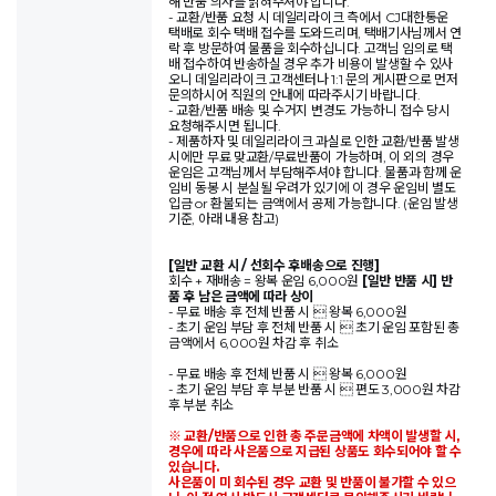
해 반품 의사를 밝혀주셔야 합니다.
- 교환/반품 요청 시 데일리라이크 측에서 CJ대한통운
택배로 회수 택배 접수를 도와드리며, 택배기사님께서 연
락 후 방문하여 물품을 회수하십니다. 고객님 임의로 택
배 접수하여 반송하실 경우 추가 비용이 발생할 수 있사
오니 데일리라이크 고객센터나 1:1 문의 게시판으로 먼저
문의하시어 직원의 안내에 따라주시기 바랍니다.
- 교환/반품 배송 및 수거지 변경도 가능하니 접수 당시
요청해주시면 됩니다.
- 제품하자 및 데일리라이크 과실로 인한 교환/반품 발생
시에만 무료 맞교환/무료반품이 가능하며, 이 외의 경우
운임은 고객님께서 부담해주셔야 합니다. 물품과 함께 운
임비 동봉 시 분실될 우려가 있기에 이 경우 운임비 별도
입금 or 환불되는 금액에서 공제 가능합니다. (운임 발생
기준, 아래 내용 참고)
[일반 교환 시 / 선회수 후배송으로 진행]
회수 + 재배송 = 왕복 운임 6,000원
[일반 반품 시] 반
품 후 남은 금액에 따라 상이
- 무료 배송 후 전체 반품 시  왕복 6,000원
- 초기 운임 부담 후 전체 반품 시  초기 운임 포함된 총
금액에서 6,000원 차감 후 취소
- 무료 배송 후 전체 반품 시  왕복 6,000원
- 초기 운임 부담 후 부분 반품 시  편도 3,000원 차감
후 부분 취소
※ 교환/반품으로 인한 총 주문금액에 차액이 발생할 시,
경우에 따라 사은품으로 지급된 상품도 회수되어야 할 수
있습니다.
사은품이 미 회수된 경우 교환 및 반품이 불가할 수 있으