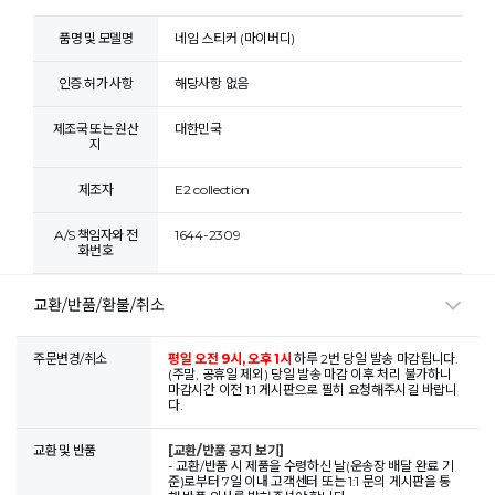
품명 및 모델명
네임 스티커 (마이버디)
인증.허가 사항
해당사항 없음
제조국 또는 원산
대한민국
지
제조자
E2 collection
A/S 책임자와 전
1644-2309
화번호
교환/반품/환불/취소
주문변경/취소
평일 오전 9시, 오후 1시
하루 2번 당일 발송 마감됩니다.
(주말, 공휴일 제외) 당일 발송 마감 이후 처리 불가하니
마감시간 이전 1:1 게시판으로 필히 요청해주시길 바랍니
다.
교환 및 반품
[교환/반품 공지 보기]
- 교환/반품 시 제품을 수령하신 날(운송장 배달 완료 기
준)로부터 7일 이내 고객센터 또는 1:1 문의 게시판을 통