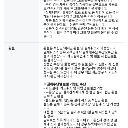
훼손한 흔적이 있을 경우 교환/반품은 불가능합니다.
- 솜의 경우 제품의 특성상 개봉하는 것만으로도 사용으
로 간주되기에 개봉 후 교환/반품이 불가합니다.
- 상세페이지 내 개별적으로 교환/반품 사항이 있을 경우
해당 내용을 우선하여 교환/반품 기준이 적용됩니다.
- 제품 포장이 훼손됐을 경우 어떠한 경우에서도 교환/반
품이 불가능하오니 신중한 구매 부탁드립니다.
- 반품이 접수되었더라도 반송된 물품 상태 확인 후 사용
흔적이나 훼손 여부에 따라 교환 및 환불이 불가할 수 있
습니다.
환불
환불은 적립금/예치금 환불 및 결제취소가 가능합니다.
결제취소의 경우 고객님께서 결제해주신 수단으로만 환
불이 가능합니다. 카드결제건 취소 및 환불 시 현금환불
은 불가합니다.
반품건 수령 및 물품 확인 후 환불 절차가 진행되며, 신용
카드 및 휴대폰 결제의 경우 결제일자에 맞추어 대금이
청구될 수도 있습니다. 이 경우 익월 대금청구 시 카드사
에서 환급 처리됩니다.
※
결제수단별 환불 가능한 수단
- 카드결제 : 카드취소 및 적립금 환불만 가능
- 무통장 입금, 실시간계좌이체 등 현금 결제 : 현금 환불
및 예치금 환불
- 핸드폰 결제 : 핸드폰 결제 취소 및 적립금 환불
핸드폰 결제의 경우, 통신사 정책 상 '당월 취소'만 가능합
니다.
예를 들어, 5월 31일 결제 후 6월 1일 결제 취소를 희망하
실 경우,
날짜로는 하루 차이라도 월이 바뀌어 통신사 정책 상 결
제 취소가 불가능하오니, 이 경우 부득이하게 적립금 환