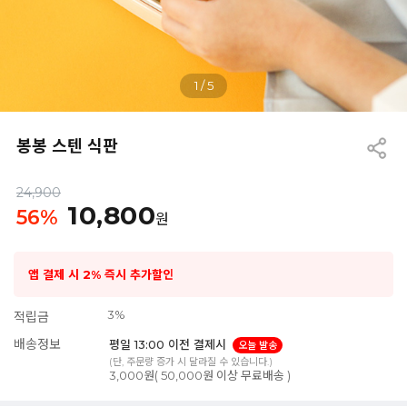
1
/
5
봉봉 스텐 식판
24,900
10,800
56
%
원
앱 결제 시 2% 즉시 추가할인
3%
적립금
배송정보
평일 13:00 이전 결제시
오늘 발송
(단, 주문량 증가 시 달라질 수 있습니다.)
3,000원( 50,000원 이상 무료배송 )