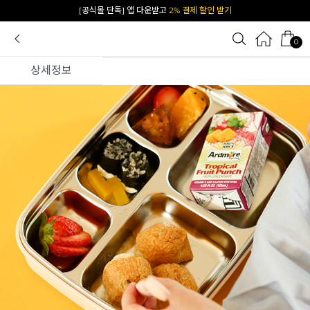
카카오 플친 추가하면
1천원 즉시 할인 쿠폰
0
상세정보