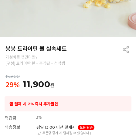
봉봉 트라이탄 볼 실속세트
가성비를 챙긴다면?
[구성] 트라이탄 볼 + 흡착판 + 스낵캡
16,800
11,900
29
%
원
앱 결제 시 2% 즉시 추가할인
3%
적립금
배송정보
평일 13:00 이전 결제시
오늘 발송
(단, 주문량 증가 시 달라질 수 있습니다.)