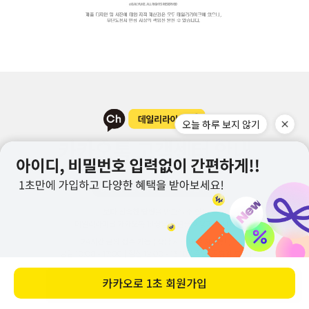
오늘 하루 보지 않기
카카오로
1초 회원가입
바로 구매하기