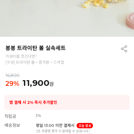
봉봉 트라이탄 볼 실속세트
가성비를 챙긴다면?
[구성] 트라이탄 볼 + 흡착판 + 스낵캡
16,800
11,900
29
%
원
앱 결제 시 2% 즉시 추가할인
3%
적립금
배송정보
평일 13:00 이전 결제시
오늘 발송
(단, 주문량 증가 시 달라질 수 있습니다.)