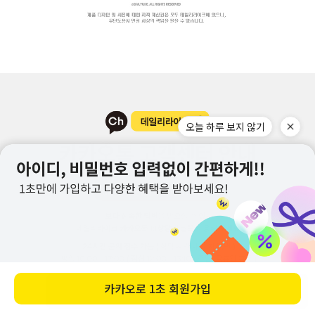
오늘 하루 보지 않기
카카오로
1초 회원가입
바로 구매하기