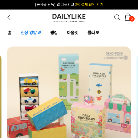
카카오 플친 추가하면
1천원 즉시 할인 쿠폰
0
홈
신상 양말🧦
랭킹
아울렛
콜라보