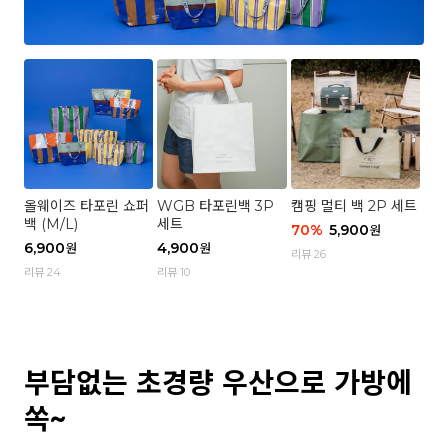
올웨이즈 타포린 쇼퍼
WGB 타포린백 3P
캠핑 멀티 백 2P 세트
백 (M/L)
세트
70
%
5,900
원
6,900
4,900
원
원
리뷰 26
리뷰 24
리뷰 10
부담없는 초경량 우산으로 가방에
쏙~