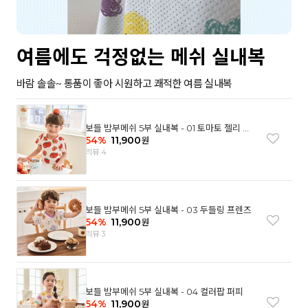
여름에도 걱정없는 메쉬 실내복
바람 솔솔~ 통품이 좋아 시원하고 쾌적한 여름 실내복
보들 밤부메쉬 5부 실내복 - 01 토마토 젤리 베
어
54
%
11,900
원
리뷰 4
보들 밤부메쉬 5부 실내복 - 03 두들링 프렌즈
54
%
11,900
원
리뷰 3
보들 밤부메쉬 5부 실내복 - 04 컬러팝 퍼피
54
%
11,900
원