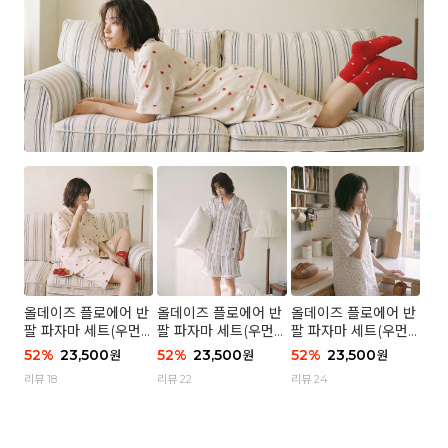
올데이즈 플로에어 반
올데이즈 플로에어 반
올데이즈 플로에어 반
팔 파자마 세트(우먼)
팔 파자마 세트(우먼)
팔 파자마 세트(우먼)
- 04 하트 컨페티
- 03 브리즈 스트라이
- 01 포슬 가든
52
%
23,500
52
%
23,500
52
%
23,500
원
원
원
프
리뷰 18
리뷰 22
리뷰 24