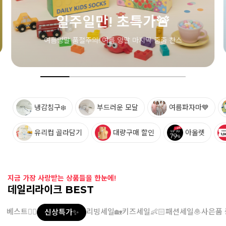
일주일만! 초특가🚨
여름양말 품절주의! 여름 양말 마지막 줍줍 찬스
냉감침구❄️
부드러운 모달
여름파자마💙
유리컵 골라담기
대량구매 할인
아울렛
지금 가장 사랑받는 상품들을 한눈에!
데일리라이크 BEST
베스트👍🏻
리빙세일🏡
키즈세일👶🏻
패션세일🧆
사은품 
신상특가✨