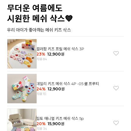
무더운 여름에도
시원한 메쉬 삭스💙
우리 아이가 좋아하는 메쉬 키즈 삭스
컬러팜 키즈 프릴 메쉬 삭스 3P
23
%
12,900
원
리뷰 84
데일리 키즈 메쉬 삭스 4P -05 쿨 프루티
24
%
12,900
원
리뷰 10
팁토 애니멀 키즈 메쉬 삭스 5p
20
%
15,900
원
리뷰 34