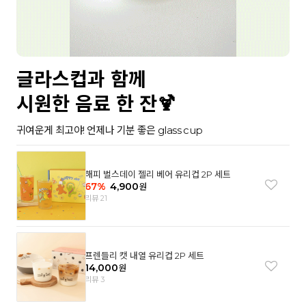
글라스컵과 함께
시원한 음료 한 잔🍹
귀여운게 최고야! 언제나 기분 좋은 glass cup
해피 벌스데이 젤리 베어 유리컵 2P 세트
67
%
4,900
원
리뷰 21
프렌들리 캣 내열 유리컵 2P 세트
14,000
원
리뷰 3