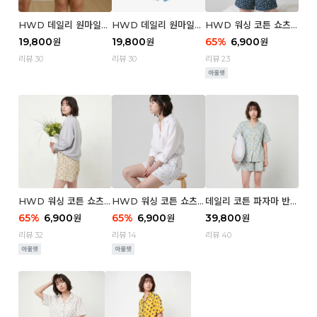
HWD 데일리 원마일
HWD 데일리 원마일
HWD 워싱 코튼 쇼츠
쇼츠 - 03 Poodle (우
쇼츠 - 02 Chouchou
(우먼) - 03 Berry tre
19,800
19,800
65
%
6,900
원
원
원
먼)
(우먼)
e
리뷰 30
리뷰 30
리뷰 23
HWD 워싱 코튼 쇼츠
HWD 워싱 코튼 쇼츠
데일리 코튼 파자마 반팔
(우먼) - 02 Retro flo
(우먼) - 01 Blue whal
세트 (우먼) - 03 Sum
65
%
6,900
65
%
6,900
39,800
원
원
원
wer
e
mer lane
리뷰 32
리뷰 14
리뷰 40