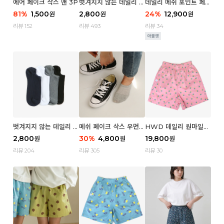
에어 페이크 삭스 맨 3P
벗겨지지 않는 데일리 페
데일리 메쉬 포인트 페이
이크 삭스 (우먼)
크 삭스 우먼 4P
81
%
1,500
2,800
24
%
12,900
원
원
원
리뷰 152
리뷰 493
리뷰 34
벗겨지지 않는 데일리 페
메쉬 페이크 삭스 우먼 3
HWD 데일리 원마일
이크 삭스 (맨)
P
쇼츠 - 04 Aroma (우
2,800
30
%
4,800
19,800
원
원
원
먼)
리뷰 204
리뷰 305
리뷰 30