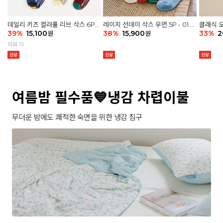
데일리 키즈 컬러풀 리브 삭스 6P -
레이지 선데이 삭스 우먼 5P - 01 G
클래식 오
03 세트
39
%
15,100
athering
38
%
15,900
세트
33
%
2
원
원
리뷰 15
여름밤 필수품💙냉감 차렵이불
무더운 밤에도 쾌적한 숙면을 위한 냉감 침구