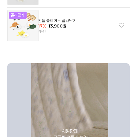
핸들 플레이트 골라담기
17
%
13,900
원
리뷰 11