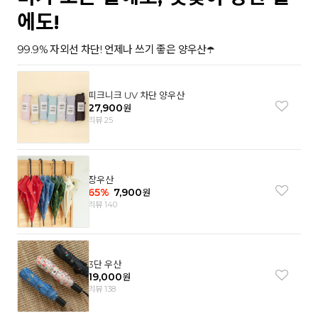
에도!
99.9% 자외선 차단! 언제나 쓰기 좋은 양우산☂️
피크니크 UV 차단 양우산
27,900
원
리뷰 25
장우산
65
%
7,900
원
리뷰 140
3단 우산
19,000
원
리뷰 138