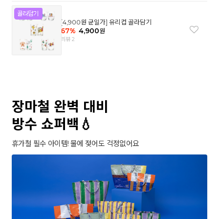
[4,900원 균일가] 유리컵 골라담기
67
%
4,900
원
리뷰 2
장마철 완벽 대비
방수 쇼퍼백💧
휴가철 필수 아이템! 물에 젖어도 걱정없어요