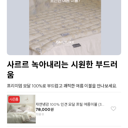
사르르 녹아내리는 시원한 부드러
움
프리미엄 모달 100%로 부드럽고 쾌적한 여름 이불을 만나보세요.
자연냉감 100% 인견 모달 프릴 여름이불 (3컬
러)
78,000
원
리뷰 8