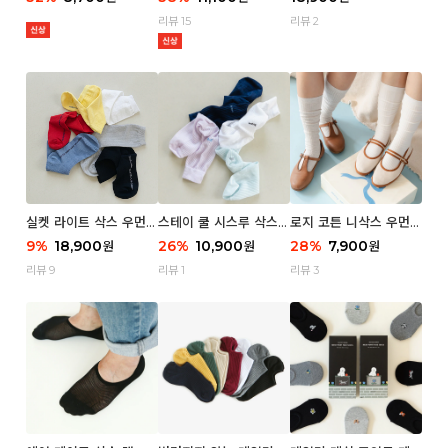
리뷰 15
리뷰 2
실켓 라이트 삭스 우먼 3
스테이 쿨 시스루 삭스
로지 코튼 니삭스 우먼 1
P
우먼 2P
P
9
%
18,900
26
%
10,900
28
%
7,900
원
원
원
리뷰 9
리뷰 1
리뷰 3