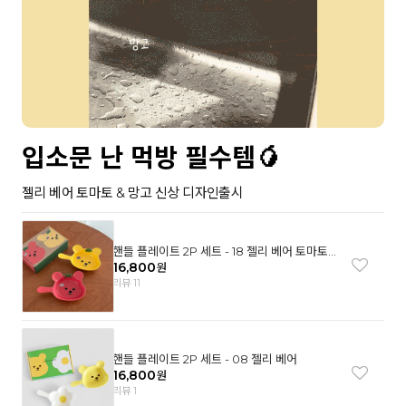
입소문 난 먹방 필수템🥭
젤리 베어 토마토 & 망고 신상 디자인출시
핸들 플레이트 2P 세트 - 18 젤리 베어 토마토
& 망고
16,800
원
리뷰 11
핸들 플레이트 2P 세트 - 08 젤리 베어
16,800
원
리뷰 1