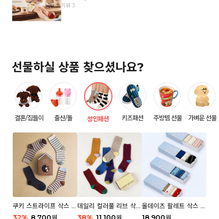
리뷰 3
선물하실 상품 찾으셨나요?
결혼/집들이
출산/돌
키즈패션
주방템 선물
가벼운 선물
성인패션
쿠키 스트라이프 삭스 우
데일리 컬러풀 리브 삭스
올데이즈 팔레트 삭스 우
먼 2P
우먼 3P 세트
먼 5P
32
%
8,700
38
%
11,100
18,900
원
원
원