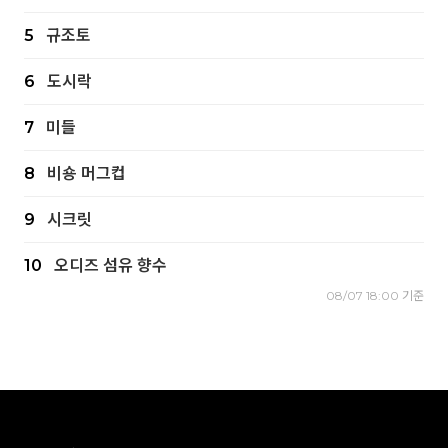
5
규조토
6
도시락
7
미들
8
비숑 머그컵
9
시크릿
10
오디즈 섬유 향수
08/07 18:00 기준