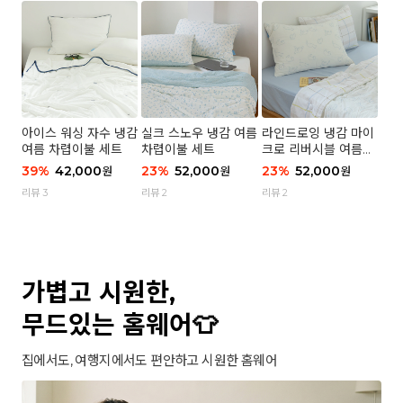
아이스 워싱 자수 냉감
실크 스노우 냉감 여름
라인드로잉 냉감 마이
여름 차렵이불 세트
차렵이불 세트
크로 리버시블 여름이
불 세트
39
%
42,000
23
%
52,000
23
%
52,000
원
원
원
리뷰 3
리뷰 2
리뷰 2
가볍고 시원한,
무드있는 홈웨어👕
집에서도, 여행지에서도 편안하고 시원한 홈웨어