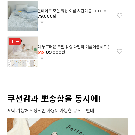
올데이즈 모달 워싱 여름 차렵이불 - 01 Cloud
garden(SS)
79,000
원
리뷰 1
더 부드러운 모달 워싱 패밀리 여름이불세트 (8
컬러)
6
%
89,000
원
리뷰 183
쿠션감과 뽀송함을 동시에!
세탁 가능해 위생적인 사용이 가능한 규조토 발매트