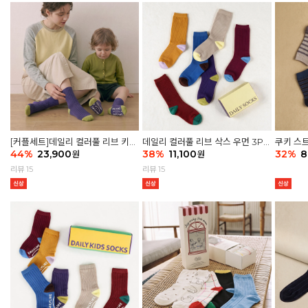
[커플세트]데일리 컬러풀 리브 키즈
데일리 컬러풀 리브 삭스 우먼 3P
쿠키 스트
6P & 우먼3P 삭스세트
44
%
23,900
세트
38
%
11,100
32
%
8
원
원
리뷰 15
리뷰 15