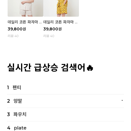
데일리 코튼 파자마 반
데일리 코튼 파자마 반
팔 세트 (우먼) - 02
팔 세트 (우먼) - 01 Mi
39,800
39,800
원
원
Blue cherry
z
리뷰 40
리뷰 40
실시간 급상승 검색어🔥
1
팬티
-
2
양말
3
파우치
4
plate