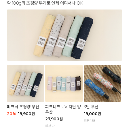
약 100g의 초경량 무게로 언제 어디서나 OK
피크닉 초경량 우산
피크니크 UV 차단 양
3단 우산
우산
20
%
19,900
19,000
원
원
27,900
원
리뷰 138
리뷰 25