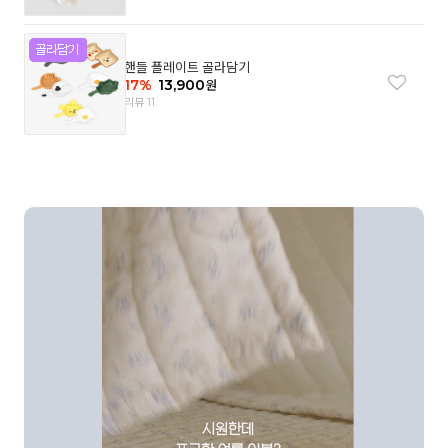
핸들 플레이트 골라담기
17
%
13,900
원
리뷰 11