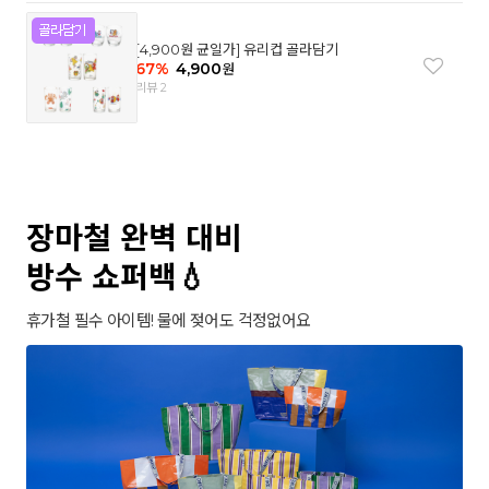
[4,900원 균일가] 유리컵 골라담기
67
%
4,900
원
리뷰 2
장마철 완벽 대비
방수 쇼퍼백💧
휴가철 필수 아이템! 물에 젖어도 걱정없어요