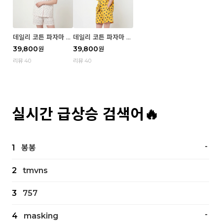
데일리 코튼 파자마 반
데일리 코튼 파자마 반
팔 세트 (우먼) - 02
팔 세트 (우먼) - 01 Mi
39,800
39,800
원
원
Blue cherry
z
리뷰 40
리뷰 40
실시간 급상승 검색어🔥
-
1
봉봉
2
tmvns
3
757
-
4
masking