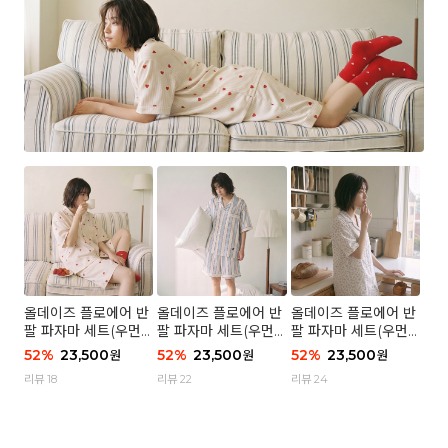
올데이즈 플로에어 반
올데이즈 플로에어 반
올데이즈 플로에어 반
팔 파자마 세트(우먼)
팔 파자마 세트(우먼)
팔 파자마 세트(우먼)
- 04 하트 컨페티
- 03 브리즈 스트라이
- 01 포슬 가든
52
%
23,500
52
%
23,500
52
%
23,500
원
원
원
프
리뷰 18
리뷰 22
리뷰 24