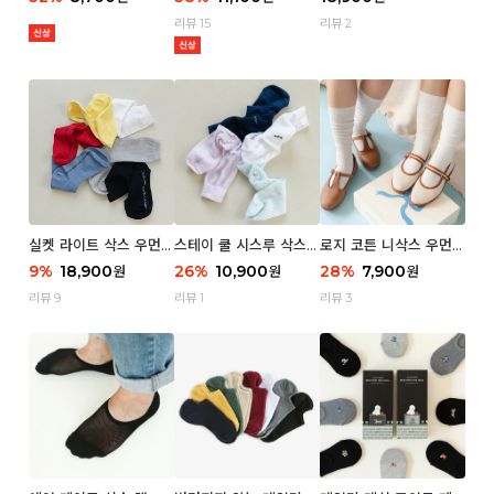
리뷰 15
리뷰 2
실켓 라이트 삭스 우먼 3
스테이 쿨 시스루 삭스
로지 코튼 니삭스 우먼 1
P
우먼 2P
P
9
%
18,900
26
%
10,900
28
%
7,900
원
원
원
리뷰 9
리뷰 1
리뷰 3