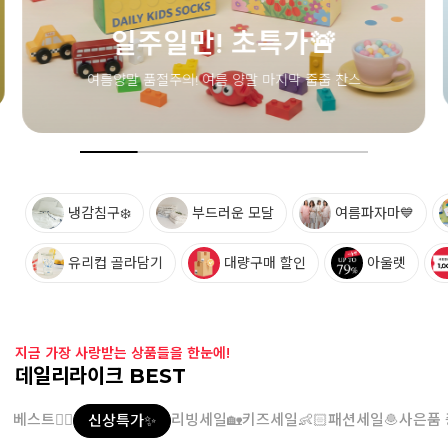
냉감침구❄️
부드러운 모달
여름파자마💙
유리컵 골라담기
대량구매 할인
아울렛
지금 가장 사랑받는 상품들을 한눈에!
데일리라이크 BEST
베스트👍🏻
리빙세일🏡
키즈세일👶🏻
패션세일🧆
사은품 
신상특가✨