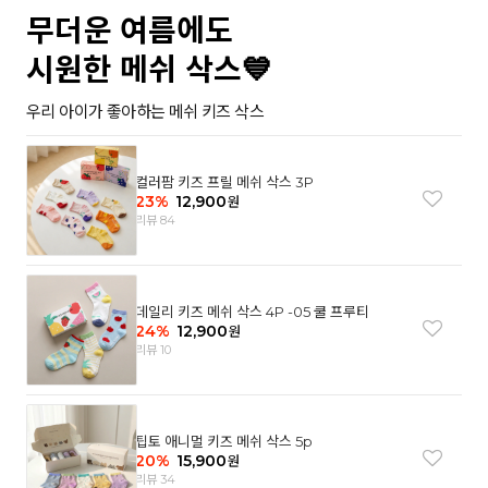
무더운 여름에도
시원한 메쉬 삭스💙
우리 아이가 좋아하는 메쉬 키즈 삭스
컬러팜 키즈 프릴 메쉬 삭스 3P
23
%
12,900
원
리뷰 84
데일리 키즈 메쉬 삭스 4P -05 쿨 프루티
24
%
12,900
원
리뷰 10
팁토 애니멀 키즈 메쉬 삭스 5p
20
%
15,900
원
리뷰 34