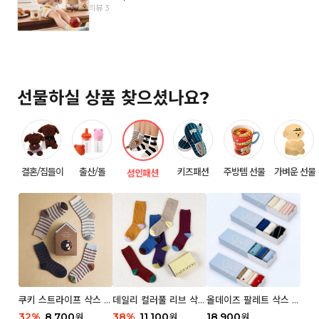
리뷰 3
선물하실 상품 찾으셨나요?
결혼/집들이
출산/돌
키즈패션
주방템 선물
가벼운 선물
성인패션
쿠키 스트라이프 삭스 우
데일리 컬러풀 리브 삭스
올데이즈 팔레트 삭스 우
먼 2P
우먼 3P 세트
먼 5P
32
%
8,700
38
%
11,100
18,900
원
원
원