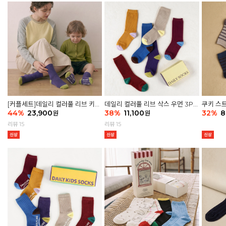
[커플세트]데일리 컬러풀 리브 키즈
데일리 컬러풀 리브 삭스 우먼 3P
쿠키 스트
6P & 우먼3P 삭스세트
44
%
23,900
세트
38
%
11,100
32
%
8
원
원
리뷰 15
리뷰 15