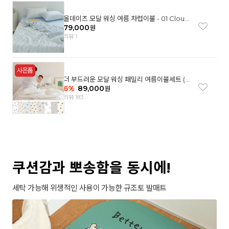
올데이즈 모달 워싱 여름 차렵이불 - 01 Cloud
garden(SS)
79,000
원
리뷰 1
더 부드러운 모달 워싱 패밀리 여름이불세트 (8
컬러)
6
%
89,000
원
리뷰 183
쿠션감과 뽀송함을 동시에!
세탁 가능해 위생적인 사용이 가능한 규조토 발매트