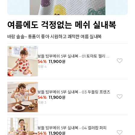
여름에도 걱정없는 메쉬 실내복
바람 솔솔~ 통품이 좋아 시원하고 쾌적한 여름 실내복
보들 밤부메쉬 5부 실내복 - 01 토마토 젤리 베
어
54
%
11,900
원
리뷰 4
보들 밤부메쉬 5부 실내복 - 03 두들링 프렌즈
54
%
11,900
원
리뷰 3
보들 밤부메쉬 5부 실내복 - 04 컬러팝 퍼피
54
%
11,900
원