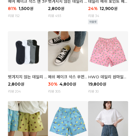
에어 페이크 삭스 맨 3P
벗겨지지 않는 데일리 페
데일리 메쉬 포인트 페이
이크 삭스 (우먼)
크 삭스 우먼 4P
81
%
1,500
2,800
24
%
12,900
원
원
원
리뷰 152
리뷰 493
리뷰 34
벗겨지지 않는 데일리 페
메쉬 페이크 삭스 우먼 3
HWD 데일리 원마일
이크 삭스 (맨)
P
쇼츠 - 04 Aroma (우
2,800
30
%
4,800
19,800
원
원
원
먼)
리뷰 204
리뷰 305
리뷰 30