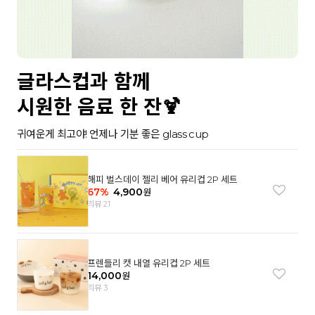
글라스컵과 함께
시원한 음료 한 잔🍹
귀여운게 최고야! 언제나 기분 좋은 glass cup
해피 벌스데이 젤리 베어 유리컵 2P 세트
67
%
4,900
원
리뷰 21
프렌들리 캣 내열 유리컵 2P 세트
14,000
원
리뷰 3