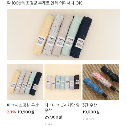
약 100g의 초경량 무게로 언제 어디서나 OK
피크닉 초경량 우산
피크니크 UV 차단 양
3단 우산
우산
20
%
19,900
19,000
원
원
27,900
원
리뷰 138
리뷰 25