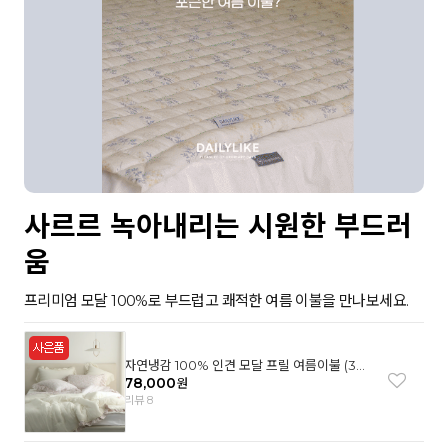
사르르 녹아내리는 시원한 부드러
움
프리미엄 모달 100%로 부드럽고 쾌적한 여름 이불을 만나보세요.
자연냉감 100% 인견 모달 프릴 여름이불 (3컬
러)
78,000
원
리뷰 8