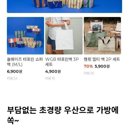
올웨이즈 타포린 쇼퍼
WGB 타포린백 3P
캠핑 멀티 백 2P 세트
백 (M/L)
세트
70
%
5,900
원
6,900
4,900
원
원
리뷰 26
리뷰 24
리뷰 10
부담없는 초경량 우산으로 가방에
쏙~