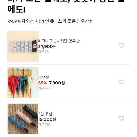
에도!
99.9% 자외선 차단! 언제나 쓰기 좋은 양우산☂️
피크니크 UV 차단 양우산
27,900
원
리뷰 25
장우산
65
%
7,900
원
리뷰 140
3단 우산
19,000
원
리뷰 138