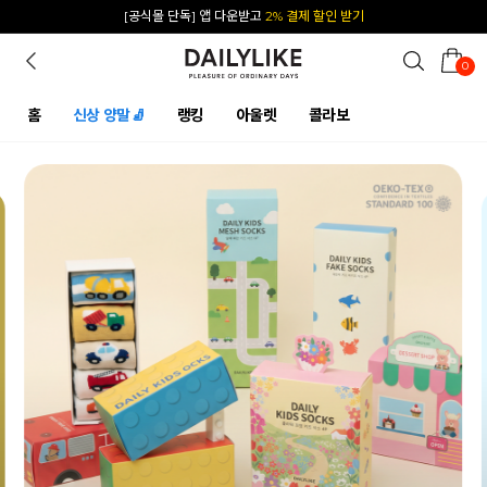
카카오 플친 추가하면
1천원 즉시 할인 쿠폰
0
홈
신상 양말🧦
랭킹
아울렛
콜라보