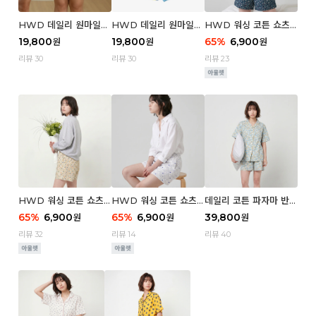
HWD 데일리 원마일
HWD 데일리 원마일
HWD 워싱 코튼 쇼츠
쇼츠 - 03 Poodle (우
쇼츠 - 02 Chouchou
(우먼) - 03 Berry tre
19,800
19,800
65
%
6,900
원
원
원
먼)
(우먼)
e
리뷰 30
리뷰 30
리뷰 23
HWD 워싱 코튼 쇼츠
HWD 워싱 코튼 쇼츠
데일리 코튼 파자마 반팔
(우먼) - 02 Retro flo
(우먼) - 01 Blue whal
세트 (우먼) - 03 Sum
65
%
6,900
65
%
6,900
39,800
원
원
원
wer
e
mer lane
리뷰 32
리뷰 14
리뷰 40