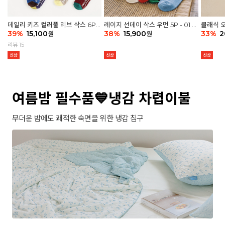
데일리 키즈 컬러풀 리브 삭스 6P -
레이지 선데이 삭스 우먼 5P - 01 G
클래식 오
03 세트
39
%
15,100
athering
38
%
15,900
세트
33
%
2
원
원
리뷰 15
여름밤 필수품💙냉감 차렵이불
무더운 밤에도 쾌적한 숙면을 위한 냉감 침구