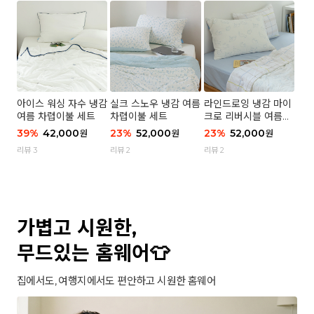
아이스 워싱 자수 냉감
실크 스노우 냉감 여름
라인드로잉 냉감 마이
여름 차렵이불 세트
차렵이불 세트
크로 리버시블 여름이
불 세트
39
%
42,000
23
%
52,000
23
%
52,000
원
원
원
리뷰 3
리뷰 2
리뷰 2
가볍고 시원한,
무드있는 홈웨어👕
집에서도, 여행지에서도 편안하고 시원한 홈웨어