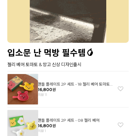
입소문 난 먹방 필수템🥭
젤리 베어 토마토 & 망고 신상 디자인출시
핸들 플레이트 2P 세트 - 18 젤리 베어 토마토
& 망고
16,800
원
리뷰 11
핸들 플레이트 2P 세트 - 08 젤리 베어
16,800
원
리뷰 1